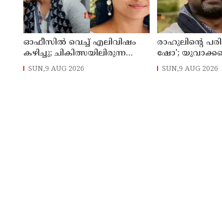
ഓഫീസില്‍ വെച്ച് എലിവിഷം
രാഹുലിന്റെ പരിപ
കഴിച്ചു; ചികിത്സയിലിരുന്ന
ഷോ'; യുവാക്ക
കാസര്‍കോട് കളക്ടറേറ്റിലെ
തെറ്റിദ്ധരിപ്പിക്
SUN,9 AUG 2026
SUN,9 AUG 2026
സീനിയര്‍ ക്ലര്‍ക്ക് മരിച്ചു
മന്ത്രി ഡാനിഷ്