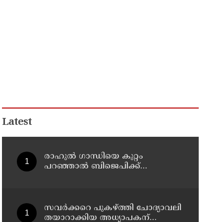
Latest
രാഹുല്‍ ഗാന്ധിയെ കുറ്റം
പറഞ്ഞാല്‍ ബിജെപിക്ക്
സുഖിക്കും ശശി തരൂരിന്
മറുപടിയുമായി കെ സി
വേണുഗോപാല്‍
സവര്‍ക്കറെ പുകഴ്ത്തി ചോദ്യാവലി
തയാറാക്കിയ അധ്യാപകന്