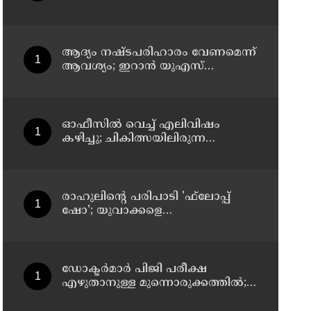
സസ്‌പെന്‍ഷന്‍
ആദ്യം നഷ്ടപരിഹാരം വേണമെന്ന്
ആവശ്യം; ഇറാന്‍ യുഎസ്
നയതന്ത്ര നീക്കങ്ങളില്‍
അനിശ്ചിതത്വം
ഓഫീസില്‍ വെച്ച് എലിവിഷം
കഴിച്ചു; ചികിത്സയിലിരുന്ന
കാസര്‍കോട് കളക്ടറേറ്റിലെ
സീനിയര്‍ ക്ലര്‍ക്ക് മരിച്ചു
രാഹുലിന്റെ പരിപാടി 'ഫ്‌ലോപ്പ്
ഷോ'; യുവാക്കളെ
തെറ്റിദ്ധരിപ്പിക്കുന്നുവെന്ന് യുപി
മന്ത്രി ഡാനിഷ് അന്‍സാരി
ഡോക്ടര്‍മാര്‍ പിജി പരീക്ഷ
എഴുതാനുള്ള മുന്നൊരുക്കത്തില്‍;
കാസര്‍കോട് പാണത്തൂര്‍