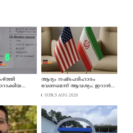
ഴ്ത്തി
ആദ്യം നഷ്ടപരിഹാരം
ാറാക്കിയ
വേണമെന്ന് ആവശ്യം; ഇറാന്‍
‌പെന്‍ഷന്‍
യുഎസ് നയതന്ത്ര നീക്കങ്ങളില്‍
SUN,9 AUG 2026
അനിശ്ചിതത്വം