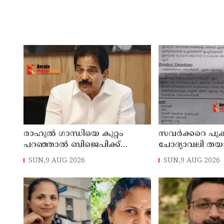
രാഹുല്‍ ഗാന്ധിയെ കുറ്റം
സവര്‍ക്കറെ പുക
പറഞ്ഞാല്‍ ബിജെപിക്ക്
ചോദ്യാവലി തയ
സുഖിക്കും ശശി തരൂരിന്
അധ്യാപകന് സസ്
SUN,9 AUG 2026
SUN,9 AUG 2026
മറുപടിയുമായി കെ സി
വേണുഗോപാല്‍