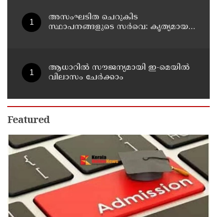
അസംഘടിത ചെറുകിട
സ്ഥാപനങ്ങളുടെ സർവെ: കൃത്യമായ
വിവരങ്ങൾ നൽകണമെന്ന് മുഖ്യമന്ത്രി
വി ഡി സതീശൻ
ആധാറിൽ സൗജന്യമായി ഇ-മെയിൽ
വിലാസം ചേർക്കാം
Featured