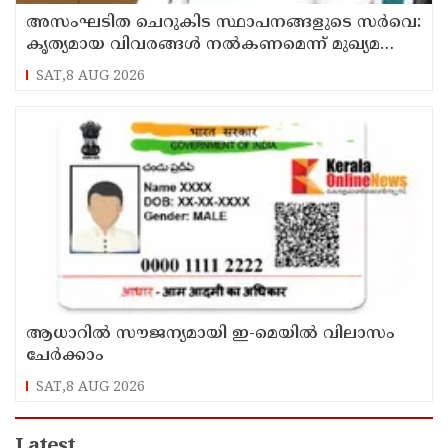
അസംഘടിത ചെറുകിട സ്ഥാപനങ്ങളുടെ സർവെ:
കൃത്യമായ വിവരങ്ങൾ നൽകണമെന്ന് മുഖ്യമന്ത്രി
വി ഡി സതീശൻ
SAT,8 AUG 2026
ആധാറിൽ സൗജന്യമായി ഇ-മെയിൽ വിലാസം
ചേർക്കാം
SAT,8 AUG 2026
Latest