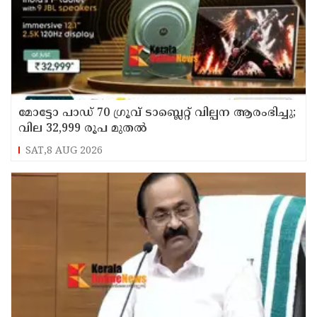
മോട്ടോ പാഡ് 70 ഗ്രൂവ് ടാബ്ലെറ്റ് വില്പന ആരംഭിച്ചു;
വില 32,999 രൂപ മുതൽ
SAT,8 AUG 2026