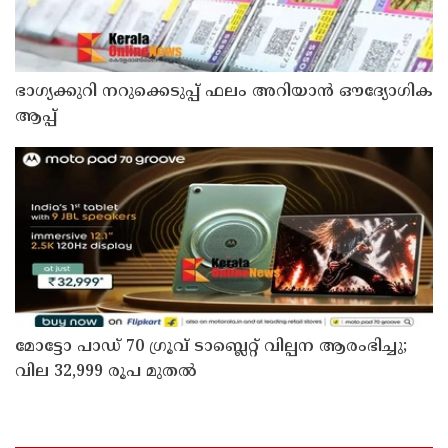
ഭാഗ്യക്കുറി നറുക്കെടുപ്പ് ഫലം അറിയാൻ ഔദ്യോഗിക
ആപ്പ്
മോട്ടോ പാഡ് 70 ഗ്രൂവ് ടാബ്ലെറ്റ് വില്പന ആരംഭിച്ചു;
വില 32,999 രൂപ മുതൽ