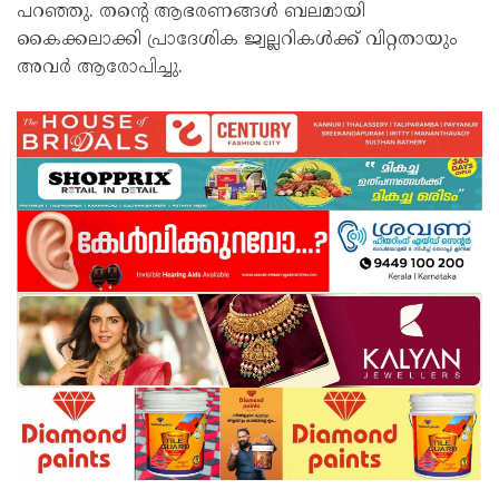
പറഞ്ഞു. തന്റെ ആഭരണങ്ങള്‍ ബലമായി
കൈക്കലാക്കി പ്രാദേശിക ജ്വല്ലറികള്‍ക്ക് വിറ്റതായും
അവർ ആരോപിച്ചു.