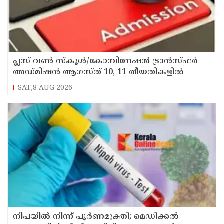
പ്ലസ് വൺ സ്‌കൂൾ/കോമ്പിനേഷൻ ട്രാൻസ്ഫർ
അഡ്മിഷൻ ആഗസ്ത് 10, 11 തീയതികളിൽ
SAT,8 AUG 2026
നിപയിൽ നിന്ന് പൂർണമുക്തി; മെഡിക്കൽ