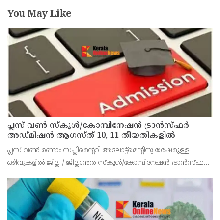
You May Like
പ്ലസ് വൺ സ്‌കൂൾ/കോമ്പിനേഷൻ ട്രാൻസ്ഫർ
അഡ്മിഷൻ ആഗസ്ത് 10, 11 തീയതികളിൽ
പ്ലസ് വൺ രണ്ടാം സപ്ലിമെന്ററി അലോട്ട്‌മെന്റിനു ശേഷമുള്ള
ഒഴിവുകളിൽ ജില്ല / ജില്ലാന്തര സ്‌കൂൾ/കോമ്പിനേഷൻ ട്രാൻസ്ഫർ
അലോട്ട്‌മെന്റിനായി അപേക്ഷിക്കാനുള്ള അവസരം ആഗസ്റ്റ് 7 ന്
വൈകിട്ട് 4 മണി വരെ നൽകിയിരുന്നു