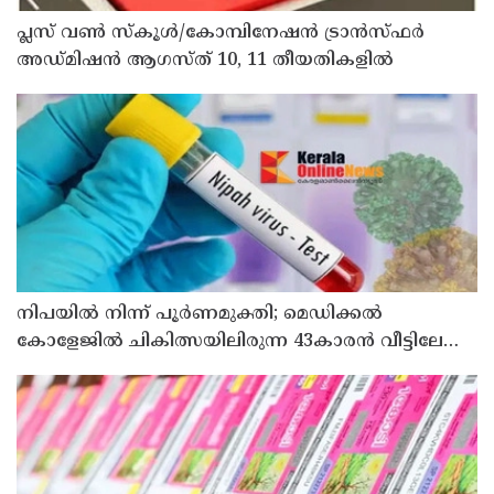
പ്ലസ് വൺ സ്‌കൂൾ/കോമ്പിനേഷൻ ട്രാൻസ്ഫർ
അഡ്മിഷൻ ആഗസ്ത് 10, 11 തീയതികളിൽ
നിപയിൽ നിന്ന് പൂർണമുക്തി; മെഡിക്കൽ
കോളേജിൽ ചികിത്സയിലിരുന്ന 43കാരൻ വീട്ടിലേക്ക്
മടങ്ങി