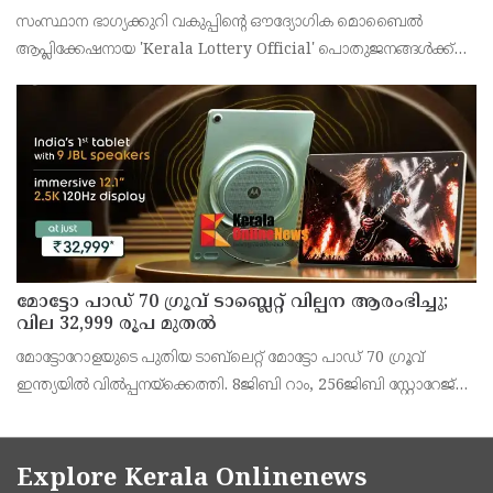
സംസ്ഥാന ഭാഗ്യക്കുറി വകുപ്പിന്റെ ഔദ്യോഗിക മൊബൈൽ
ആപ്ലിക്കേഷനായ 'Kerala Lottery Official' പൊതുജനങ്ങൾക്ക്
ലഭ്യമാണെന്ന് കേരള സംസ്ഥാന ഭാഗ്യക്കുറി വകുപ്പ് ഡയറക്ടർ
അഞ്ജു കെ എസ് അറിയിച്ചു.
മോട്ടോ പാഡ് 70 ഗ്രൂവ് ടാബ്ലെറ്റ് വില്പന ആരംഭിച്ചു;
വില 32,999 രൂപ മുതൽ
മോട്ടോറോളയുടെ പുതിയ ടാബ്‌ലെറ്റ് മോട്ടോ പാഡ് 70 ഗ്രൂവ്
ഇന്ത്യയിൽ വിൽപ്പനയ്‌ക്കെത്തി. 8ജിബി റാം, 256ജിബി സ്റ്റോറേജ്
പതിപ്പിന് 36,999 രൂപയാണ് ലോഞ്ച് വില. ബാങ്ക് ഓഫറുകൾ
ഉൾപ്പെടെ 32,999 രൂപയാണ് ഫലപ്രദമായ
Explore Kerala Onlinenews