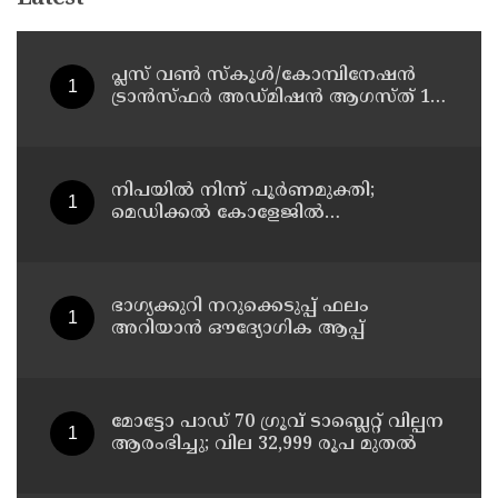
പ്ലസ് വൺ സ്‌കൂൾ/കോമ്പിനേഷൻ
ട്രാൻസ്ഫർ അഡ്മിഷൻ ആഗസ്ത് 10,
11 തീയതികളിൽ
നിപയിൽ നിന്ന് പൂർണമുക്തി;
മെഡിക്കൽ കോളേജിൽ
ചികിത്സയിലിരുന്ന 43കാരൻ
വീട്ടിലേക്ക് മടങ്ങി
ഭാഗ്യക്കുറി നറുക്കെടുപ്പ് ഫലം
അറിയാൻ ഔദ്യോഗിക ആപ്പ്
മോട്ടോ പാഡ് 70 ഗ്രൂവ് ടാബ്ലെറ്റ് വില്പന
ആരംഭിച്ചു; വില 32,999 രൂപ മുതൽ