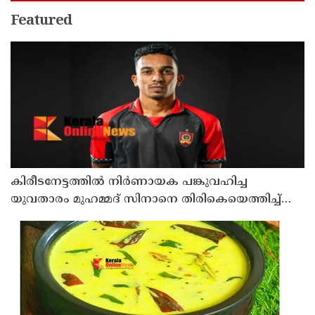
Featured
കിരീടനേട്ടത്തില്‍ നിര്‍ണായക പങ്കുവഹിച്ച
യുവതാരം മുഹമ്മദ് സിനാനെ തിരികെയെത്തിച്ച്
കണ്ണൂര്‍ വാരിയേഴ്സ് എഫ്സി