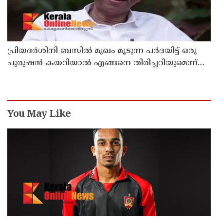
പ്രിയദർശിനി ബസിൽ മുഖം മൂടുന്ന പർദയിട്ട് ഒരു
പുരുഷൻ കയറിയാൽ എങ്ങനെ തിരിച്ചറിയുമെന്ന്
എംഎൻ കാരശ്ശേരി
You May Like