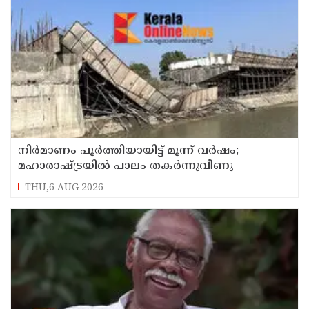
നിർമാണം പൂർത്തിയായിട്ട് മൂന്ന് വർഷം;
മഹാരാഷ്ട്രയിൽ പാലം തകർന്നുവീണു
THU,6 AUG 2026