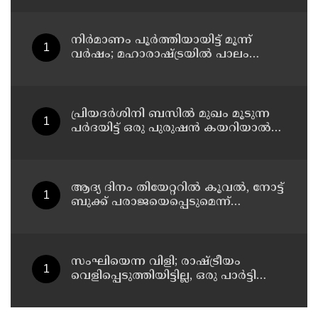
നിർമാണം പൂർത്തിയായിട്ട് മൂന്ന്
വർഷം; മഹാരാഷ്ട്രയിൽ പാലം
തകർന്നുവീണു
പ്രിയദർശിനി ബസിൽ മുഖം മൂടുന്ന
പർദയിട്ട് ഒരു പുരുഷൻ കയറിയാൽ
എങ്ങനെ തിരിച്ചറിയുമെന്ന് എംഎൻ
കാരശ്ശേരി
ആദ്യ ദിനം തിയേറ്ററില്‍ കൂവല്‍, നോട്ട്
ബുക്ക് പരാജയെപ്പെടുമെന്ന്
ഉറപ്പിച്ചിരുന്നു; സഞ്ജയ്
സംഘിയെന്ന വിളി; രാഷ്ട്രീയം
വെളിപ്പെടുത്തിയിട്ടില്ല, ഒരു പാര്‍ട്ടിയും
അംഗത്വത്തിന് സമീപിച്ചിട്ടില്ലെന്ന് ആര്‍
മാധവന്‍