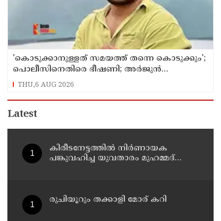
'കൊടുക്കാനുള്ളത് സമയത്ത് തന്നെ കൊടുക്കും';
പൊലീസിനെതിരെ ഭീഷണി; അർജുൻ
ആയങ്കിക്കെതിരെ കേസെടുത്തു
THU,6 AUG 2026
Latest
കിരീടനേട്ടത്തില്‍ നിര്‍ണായക
പങ്കുവഹിച്ച യുവതാരം മുഹമ്മദ്
സിനാനെ തിരികെയെത്തിച്ച് കണ്ണൂര്‍
വാരിയേഴ്സ് എഫ്സി
രുചിയൂറും തക്കാളി മോര് കറി