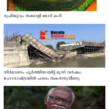
രുചിയൂറും തക്കാളി മോര് കറി
നിർമാണം പൂർത്തിയായിട്ട് മൂന്ന് വർഷം;
മഹാരാഷ്ട്രയിൽ പാലം തകർന്നുവീണു