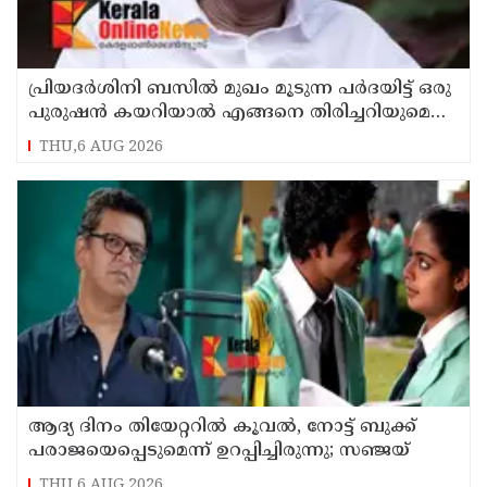
പ്രിയദർശിനി ബസിൽ മുഖം മൂടുന്ന പർദയിട്ട് ഒരു
പുരുഷൻ കയറിയാൽ എങ്ങനെ തിരിച്ചറിയുമെന്ന്
എംഎൻ കാരശ്ശേരി
THU,6 AUG 2026
ആദ്യ ദിനം തിയേറ്ററില്‍ കൂവല്‍, നോട്ട് ബുക്ക്
പരാജയെപ്പെടുമെന്ന് ഉറപ്പിച്ചിരുന്നു; സഞ്ജയ്
THU,6 AUG 2026