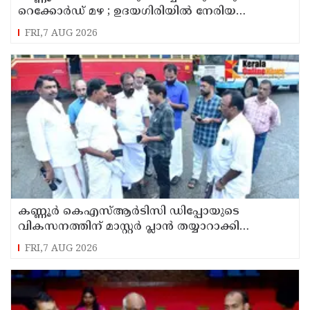
റെക്കോർഡ് മഴ ; ഉദയഗിരിയിൽ നേരിയ
ഉരുൾപൊട്ടൽ; 13 പേരെ ക്യാമ്പിലേക്ക് മാറ്റി
FRI,7 AUG 2026
കണ്ണൂർ കെഎസ്ആർടിസി ഡിപ്പോയുടെ
വികസനത്തിന് മാസ്റ്റർ പ്ലാൻ തയ്യാറാക്കി
സമർപ്പിക്കും : ടി ഒ മോഹനൻ എം എൽ എ
FRI,7 AUG 2026