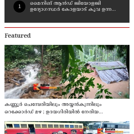
മൈനിങ് ആൻഡ്​ ജിയോളജി
ഉദ്യോഗസ്ഥർ കോളയാട് കൂവ ഉന്നതി
സന്ദർശിച്ചു
Featured
കണ്ണൂർ ചെമ്പേരിയിലും അയ്യൻകുന്നിലും
റെക്കോർഡ് മഴ ; ഉദയഗിരിയിൽ നേരിയ
ഉരുൾപൊട്ടൽ; 13 പേരെ ക്യാമ്പിലേക്ക് മാറ്റി