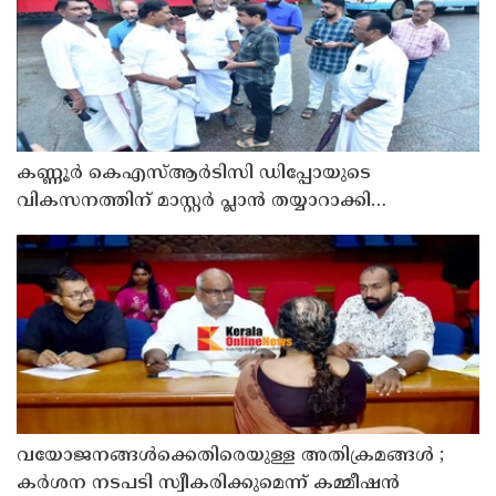
കണ്ണൂർ കെഎസ്ആർടിസി ഡിപ്പോയുടെ
വികസനത്തിന് മാസ്റ്റർ പ്ലാൻ തയ്യാറാക്കി
സമർപ്പിക്കും : ടി ഒ മോഹനൻ എം എൽ എ
വയോജനങ്ങൾക്കെതിരെയുള്ള അതിക്രമങ്ങൾ ;
കർശന നടപടി സ്വീകരിക്കുമെന്ന് കമ്മീഷൻ