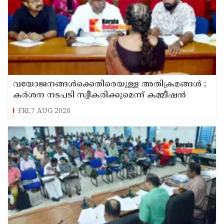
വയോജനങ്ങൾക്കെതിരെയുള്ള അതിക്രമങ്ങൾ ;
കർശന നടപടി സ്വീകരിക്കുമെന്ന് കമ്മീഷൻ
FRI,7 AUG 2026