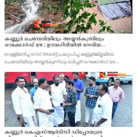
കണ്ണൂർ ചെമ്പേരിയിലും അയ്യൻകുന്നിലും
റെക്കോർഡ് മഴ ; ഉദയഗിരിയിൽ നേരിയ
ഉരുൾപൊട്ടൽ; 13 പേരെ ക്യാമ്പിലേക്ക് മാറ്റി
വെള്ളിയാഴ്ച്ച റെഡ് അലർട്ട് പ്രഖ്യാപിച്ച കണ്ണൂർജില്ലയിലെ
ചെമ്പേരിയിലും അയ്യൻകുന്നിലും ലഭിച്ചത് റെക്കോർഡ് മഴ.
രാവിലെ 8.30 മുതലുള്ള ഏഴ് മണിക്കൂറിൽ ചെമ്പേരിയിൽ ലഭിച്ച 96
മില്ലിമീറ്റർ മഴ ആ സമയം സംസ്ഥാനത്ത
കണ്ണൂർ കെഎസ്ആർടിസി ഡിപ്പോയുടെ