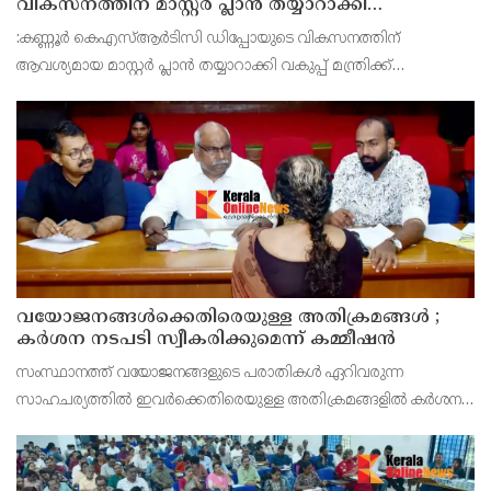
വികസനത്തിന് മാസ്റ്റർ പ്ലാൻ തയ്യാറാക്കി
സമർപ്പിക്കും : ടി ഒ മോഹനൻ എം എൽ എ
:കണ്ണൂർ കെഎസ്ആർടിസി ഡിപ്പോയുടെ വികസനത്തിന്
ആവശ്യമായ മാസ്റ്റർ പ്ലാൻ തയ്യാറാക്കി വകുപ്പ് മന്ത്രിക്ക്
സമർപ്പിക്കുമെന്ന് അഡ്വ.ടി ഒ മോഹനൻ എംഎൽഎ അറിയിച്ചു.
ഡിപ്പോയ്ക്ക് നാല് ഏക്കറിൽ അധികം വരുന്ന സ്ഥലമുണ്ട്
വയോജനങ്ങൾക്കെതിരെയുള്ള അതിക്രമങ്ങൾ ;
കർശന നടപടി സ്വീകരിക്കുമെന്ന് കമ്മീഷൻ
സംസ്ഥാനത്ത് വയോജനങ്ങളുടെ പരാതികൾ ഏറിവരുന്ന
സാഹചര്യത്തിൽ ഇവർക്കെതിരെയുള്ള അതിക്രമങ്ങളിൽ കർശന
നടപടി സ്വീകരിക്കുമെന്ന് വയോജന കമ്മീഷൻ ചെയർമാൻ അഡ്വ.
കെ. സോമപ്രസാദ്.