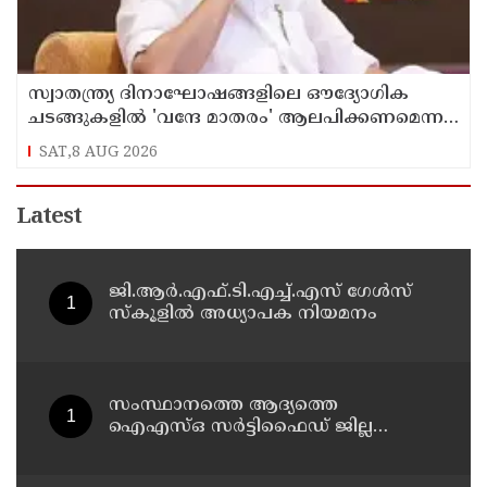
സ്വാതന്ത്ര്യ ദിനാഘോഷങ്ങളിലെ ഔദ്യോഗിക
ചടങ്ങുകളിൽ 'വന്ദേ മാതരം' ആലപിക്കണമെന്ന
സർക്കാർ ഉത്തരവ് റദ്ദാക്കണം -എസ്.ഐ.ഒ
SAT,8 AUG 2026
Latest
ജി.ആർ.എഫ്.ടി.എച്ച്.എസ് ഗേൾസ്
സ്‌കൂളിൽ അധ്യാപക നിയമനം
സംസ്ഥാനത്തെ ആദ്യത്തെ
ഐഎസ്ഒ സർട്ടിഫൈഡ് ജില്ല
പൊലീസ് ഓഫീസ് പത്തനംതിട്ടയിൽ