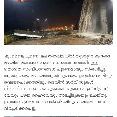
മുംബൈ/പുണെ: മഹാരാഷ്ട്രയിൽ തുടരുന്ന കനത്ത
മഴയിൽ മുംബൈ-പുണെ നഗരങ്ങൾ തമ്മിലുള്ള
ഗതാഗത സംവിധാനങ്ങൾ പൂർണമായും സ്തംഭിച്ചു.
തുടർച്ചയായ മഴയെത്തുടർന്നുണ്ടായ ഉരുൾപൊട്ടലിലും
വെള്ളപ്പൊക്കത്തിലും ട്രെയിൻ സർവീസുകൾ
നിർത്തിവെക്കുകയും മുംബൈ-പുണെ എക്സ്പ്രസ്
വേയും പഴയ ഹൈവേയും അടച്ചിടുകയും ചെയ്തു.
ഇതോടെ ഇരുനഗരങ്ങൾക്കിടയിലുള്ള യാത്രാബന്ധം
വിച്ഛേദിക്കപ്പെട്ടു.