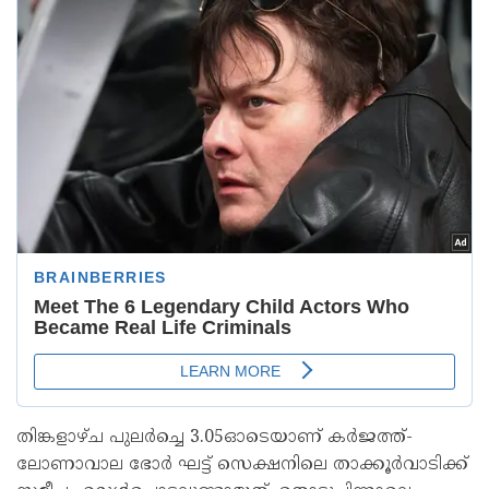
തിങ്കളാഴ്ച പുലർച്ചെ 3.05ഓടെയാണ് കർജത്ത്-
ലോണാവാല ഭോർ ഘട്ട് സെക്ഷനിലെ താക്കൂർവാടിക്ക്