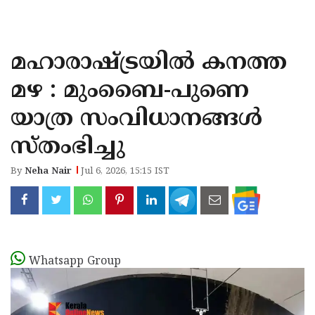
KOZHIKODE
WAYANAD
മഹാരാഷ്ട്രയിൽ കനത്ത
KANNUR
മഴ : മുംബൈ-പുണെ
KASARAGOD
യാത്ര സംവിധാനങ്ങൾ
സ്തംഭിച്ചു
By
Neha Nair
Jul 6, 2026, 15:15 IST
Whatsapp Group