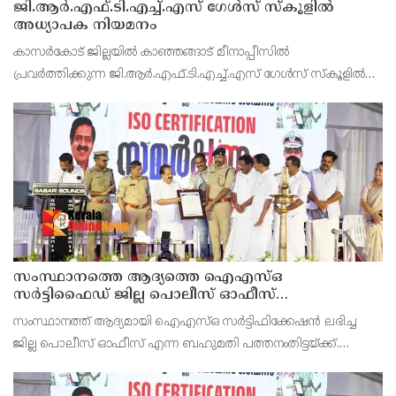
ജി.ആർ.എഫ്.ടി.എച്ച്.എസ് ഗേൾസ് സ്‌കൂളിൽ
അധ്യാപക നിയമനം
കാസർകോട് ജില്ലയിൽ കാഞ്ഞങ്ങാട് മീനാപ്പീസിൽ
പ്രവർത്തിക്കുന്ന ജി.ആർ.എഫ്.ടി.എച്ച്.എസ് ഗേൾസ് സ്‌കൂളിൽ
ഫിസിക്കൽ സയൻസ് അധ്യാപക ഒഴിവിലേക്ക് നിയമനത്തിനുള്ള
കൂടിക്കാഴ്ച്ച പത്തിന് രാവിലെ 10.30 ന് സ്‌കൂൾ ഓഫീസിൽ
സംസ്ഥാനത്തെ ആദ്യത്തെ ഐഎസ്ഒ
സർട്ടിഫൈഡ് ജില്ല പൊലീസ് ഓഫീസ്
പത്തനംതിട്ടയിൽ
സംസ്ഥാനത്ത് ആദ്യമായി ഐഎസ്ഒ സർട്ടിഫിക്കേഷൻ ലഭിച്ച
ജില്ല പൊലീസ് ഓഫീസ് എന്ന ബഹുമതി പത്തനംതിട്ടയ്ക്ക്.
ആഭ്യന്തര വകുപ്പ് മന്ത്രി രമേശ് ചെന്നിത്തല ജില്ല പൊലീസ്
മേധാവി ആർ ആനന്ദിന് ഐഎസ്ഒ സർട്ടിഫിക്കറ്റ് കൈമാ