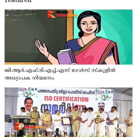
Featured
ജി.ആർ.എഫ്.ടി.എച്ച്.എസ് ഗേൾസ് സ്‌കൂളിൽ
അധ്യാപക നിയമനം