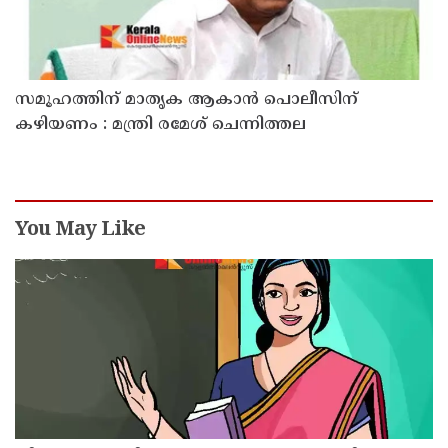
സമൂഹത്തിന് മാതൃക ആകാൻ പൊലീസിന്
കഴിയണം : മന്ത്രി രമേശ് ചെന്നിത്തല
You May Like