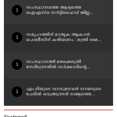
സംസ്ഥാനത്തെ ആദ്യത്തെ
ഐഎസ്ഒ സർട്ടിഫൈഡ് ജില്ല
പൊലീസ് ഓഫീസ് പത്തനംതിട്ടയിൽ
സമൂഹത്തിന് മാതൃക ആകാൻ
പൊലീസിന് കഴിയണം : മന്ത്രി രമേശ്
ചെന്നിത്തല
സംസ്ഥാനത്ത് മഴക്കെടുതി
നേരിടുന്നതിൽ സർക്കാരിന്റെ
ഭാഗത്തുനിന്ന് ഗുരുതരമായ വീഴ്ചയും
അനാസ്ഥയുമുണ്ടായി : പ്രതിപക്ഷ
നേതാവ്
എം.ടിയുടെ വാസുദേവൻ നായരുടെ
പേരിൽ ഒരുങ്ങുന്നത് രാജ്യത്തെ
ഏറ്റവും വിശാലമായ സാംസ്‌കാരിക
പാർക്ക് : മന്ത്രി പി.സി വിഷ്ണുനാഥ്