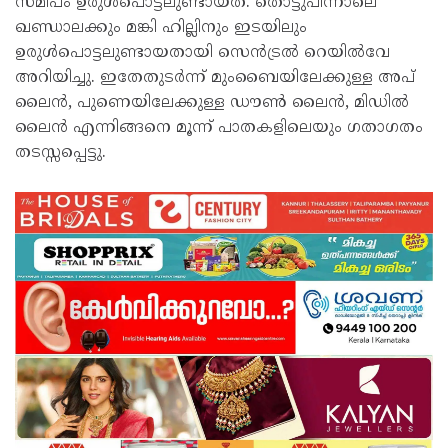
സമീപം ഉരുൾപൊട്ടലുണ്ടായത്. തൊട്ടുപിന്നാലെ
ഖണ്ഡാലക്കും മങ്കി ഹില്ലിനും ഇടയിലും
ഉരുൾപൊട്ടലുണ്ടായതായി സെൻട്രൽ റെയിൽവേ
അറിയിച്ചു. ഇതേതുടർന്ന് മുംബൈയിലേക്കുള്ള അപ്
ലൈൻ, പുണെയിലേക്കുള്ള ഡൗൺ ലൈൻ, മിഡിൽ
ലൈൻ എന്നിങ്ങനെ മൂന്ന് പാതകളിലെയും ഗതാഗതം
തടസ്സപ്പെട്ടു.