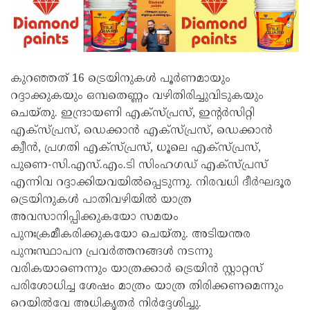
കുറഞ്ഞത് 16 ട്രെയിനുകൾ പൂർണമായും
റദ്ദാക്കുകയും ഒമ്പതെണ്ണം വഴിതിരിച്ചുവിടുകയും
ചെയ്തു. ഇന്ദ്രായണി എക്സ്പ്രസ്, ഇന്റർസിറ്റി
എക്സ്പ്രസ്, ഡെക്കാൻ എക്സ്പ്രസ്, ഡെക്കാൻ
ക്വീൻ, പ്രഗതി എക്സ്പ്രസ്, ധൂലെ എക്സ്പ്രസ്,
പുണെ-സി.എസ്.എം.ടി സിംഹഗഡ് എക്സ്പ്രസ്
എന്നിവ റദ്ദാക്കിയവയിൽപ്പെടുന്നു. നിരവധി ദീർഘദൂര
ട്രെയിനുകൾ പാതിവഴിയിൽ യാത്ര
അവസാനിപ്പിക്കുകയോ സമയം
പുനഃക്രമീകരിക്കുകയോ ചെയ്തു. അടിയന്തര
പുനഃസ്ഥാപന പ്രവർത്തനങ്ങൾ നടന്നു
വരികയാണെന്നും യാത്രക്കാർ ട്രെയിൻ സ്റ്റാറ്റസ്
പരിശോധിച്ച ശേഷം മാത്രം യാത്ര തിരിക്കണമെന്നും
റെയിൽവേ അധികൃതർ നിർദ്ദേശിച്ചു.