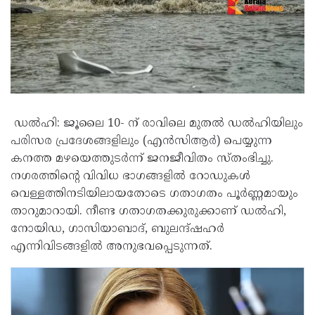
ഡൽഹി: ജൂലൈ 10- ന് രാവിലെ മുതൽ ഡൽഹിയിലും
പരിസര പ്രദേശങ്ങളിലും (എൻ‌സി‌ആർ) പെയ്യുന്ന
കനത്ത മഴയെത്തുടർന്ന് ജനജീവിതം സ്തംഭിച്ചു.
നഗരത്തിന്റെ വിവിധ ഭാഗങ്ങളിൽ റോഡുകൾ
വെള്ളത്തിനടിയിലായതോടെ ഗതാഗതം പൂർണ്ണമായും
താറുമാറായി. നീണ്ട ഗതാഗതക്കുരുക്കാണ് ഡൽഹി,
നോയിഡ, ഗാസിയാബാദ്, ബുലന്ദ്‌ഷഹർ
എന്നിവിടങ്ങളിൽ അനുഭവപ്പെടുന്നത്.