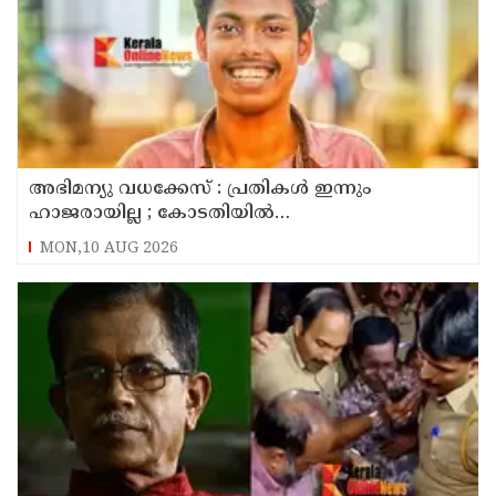
അഭിമന്യു വധക്കേസ് : പ്രതികൾ ഇന്നും
ഹാജരായില്ല ; കോടതിയിൽ
മാധ്യമപ്രവർത്തകരുള്ളതിനാൽ ഹാജരാകാൻ
MON,10 AUG 2026
ബുദ്ധിമുട്ടെന്ന് പ്രതികൾ