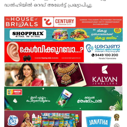
ഡൽഹിയിൽ റെഡ് അലേർട്ട് പ്രഖ്യാപിച്ചു.