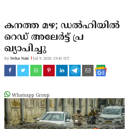
KOZHIKODE
WAYANAD
കനത്ത മഴ; ഡൽഹിയിൽ
KANNUR
റെഡ് അലേർട്ട് പ്ര
KASARAGOD
ഖ്യാപിച്ചു
By
Neha Nair
Jul 9, 2026, 19:45 IST
Whatsapp Group