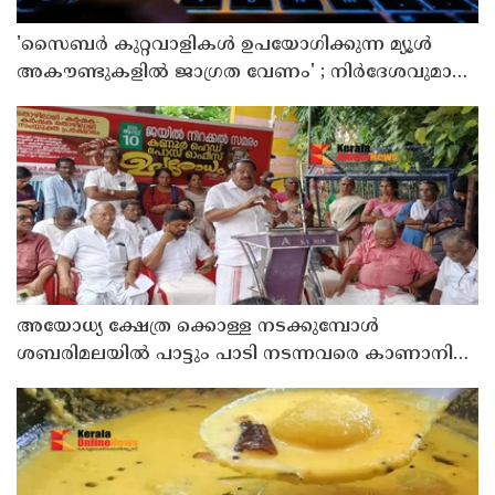
'സൈബര്‍ കുറ്റവാളികള്‍ ഉപയോഗിക്കുന്ന മ്യൂള്‍
അകൗണ്ടുകളില്‍ ജാഗ്രത വേണം' ; നിര്‍ദേശവുമായി
പൊലീസ്
അയോധ്യ ക്ഷേത്ര ക്കൊള്ള നടക്കുമ്പോൾ
ശബരിമലയിൽ പാട്ടും പാടി നടന്നവരെ കാണാനില്ല ;
ഇ.പി.ജയരാജൻ