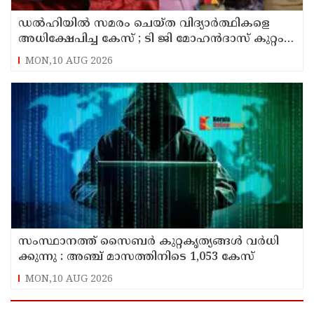
ഡൽഹിയിൽ സമരം ചെയ്ത വിദ്യാർത്ഥികളെ
അധിക്ഷേപിച്ച കേസ് ; ടി ജി മോഹൻദാസ് കുറ്റം
സമ്മതിച്ചു
MON,10 AUG 2026
സം​സ്ഥാ​ന​ത്ത് സൈ​ബ​ര്‍ കു​റ്റ​കൃ​ത്യ​ങ്ങ​ൾ വ​ർ​ധി​
ക്കു​ന്നു : അഞ്ച്​ മാസത്തിനിടെ 1,053 കേസ്
MON,10 AUG 2026