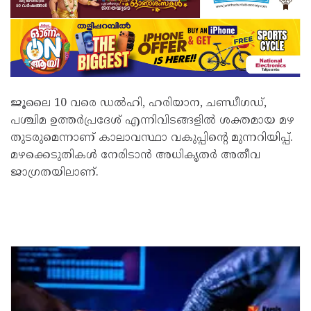
ജൂലൈ 10 വരെ ഡൽഹി, ഹരിയാന, ചണ്ഡീഗഡ്,
പശ്ചിമ ഉത്തർപ്രദേശ് എന്നിവിടങ്ങളിൽ ശക്തമായ മഴ
തുടരുമെന്നാണ് കാലാവസ്ഥാ വകുപ്പിന്റെ മുന്നറിയിപ്പ്.
മഴക്കെടുതികൾ നേരിടാൻ അധികൃതർ അതീവ
ജാഗ്രതയിലാണ്.