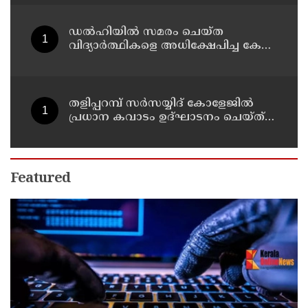
ഹാജരാകാൻ ബുദ്ധിമുട്ടെന്ന്
പ്രതികൾ
ഡൽഹിയിൽ സമരം ചെയ്ത
വിദ്യാർത്ഥികളെ അധിക്ഷേപിച്ച കേസ്
; ടി ജി മോഹൻദാസ് കുറ്റം സമ്മതിച്ചു
തളിപ്പറമ്പ് സർസയ്യിദ് കോളേജിൽ
പ്രധാന കവാടം ഉദ്ഘാടനം ചെയ്ത്
പൂർവ്വ വിദ്യാർത്ഥിയും വ്യവസായ
മന്ത്രിയുമായ പി കെ കുഞ്ഞാലിക്കുട്ടി
Featured