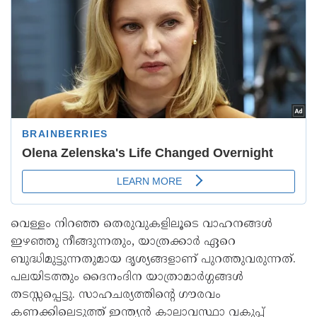
വെള്ളം നിറഞ്ഞ തെരുവുകളിലൂടെ വാഹനങ്ങൾ
ഇഴഞ്ഞു നീങ്ങുന്നതും, യാത്രക്കാർ ഏറെ
ബുദ്ധിമുട്ടുന്നതുമായ ദൃശ്യങ്ങളാണ് പുറത്തുവരുന്നത്.
പലയിടത്തും ദൈനംദിന യാത്രാമാർഗ്ഗങ്ങൾ
തടസ്സപ്പെട്ടു. സാഹചര്യത്തിന്റെ ഗൗരവം
കണക്കിലെടുത്ത് ഇന്ത്യൻ കാലാവസ്ഥാ വകുപ്പ്