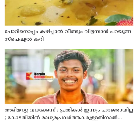
ചോറിനൊപ്പം കഴിച്ചാൽ വീണ്ടും വിളമ്പാൻ പറയുന്ന
സ്പെഷ്യൽ കറി
അഭിമന്യു വധക്കേസ് : പ്രതികൾ ഇന്നും ഹാജരായില്ല
; കോടതിയിൽ മാധ്യമപ്രവർത്തകരുള്ളതിനാൽ
ഹാജരാകാൻ ബുദ്ധിമുട്ടെന്ന് പ്രതികൾ