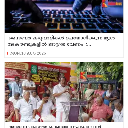
'സൈബര്‍ കുറ്റവാളികള്‍ ഉപയോഗിക്കുന്ന മ്യൂള്‍
അകൗണ്ടുകളില്‍ ജാഗ്രത വേണം' ;
നിര്‍ദേശവുമായി പൊലീസ്
MON,10 AUG 2026
അയോധ്യ ക്ഷേത്ര ക്കൊള്ള നടക്കുമ്പോൾ