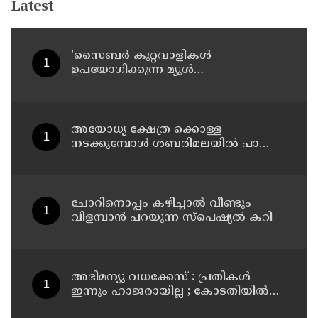
Latest
'സൈബര്‍ കുറ്റവാളികള്‍
ഉപയോഗിക്കുന്ന മ്യൂള്‍
അകൗണ്ടുകളില്‍ ജാഗ്രത വേണം' ;
നിര്‍ദേശവുമായി പൊലീസ്
അയോധ്യ ക്ഷേത്ര ക്കൊള്ള
നടക്കുമ്പോൾ ശബരിമലയിൽ പാട്ടും
പാടി നടന്നവരെ കാണാനില്ല ;
ഇ.പി.ജയരാജൻ
ചോറിനൊപ്പം കഴിച്ചാൽ വീണ്ടും
വിളമ്പാൻ പറയുന്ന സ്പെഷ്യൽ കറി
അഭിമന്യു വധക്കേസ് : പ്രതികൾ
ഇന്നും ഹാജരായില്ല ; കോടതിയിൽ
മാധ്യമപ്രവർത്തകരുള്ളതിനാൽ