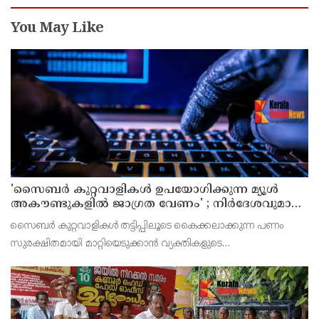
You May Like
'സൈബര്‍ കുറ്റവാളികള്‍ ഉപയോഗിക്കുന്ന മ്യൂള്‍
അകൗണ്ടുകളില്‍ ജാഗ്രത വേണം' ; നിര്‍ദേശവുമായി
പൊലീസ്
സൈബര്‍ കുറ്റവാളികള്‍ തട്ടിപ്പിലൂടെ കൈക്കലാക്കുന്ന പണം
സുരക്ഷിതമായി മാറ്റിയെടുക്കാന്‍ വ്യക്തികളുടെ
അറിവോടുകൂടിയോ അല്ലാതെയോ ഉപയോഗിക്കുന്ന വാടക ബാങ്ക്
അക്കൗണ്ടുകളായ മ്യൂള്‍ അകൗണ്ടുകളില്‍ ജാഗ്രത വേണമെന്ന