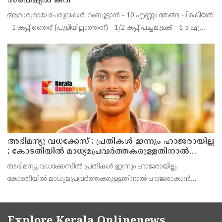
സ്പെഷ്യൽ കറി
ആവശ്യമായ ചേരുവകൾ: റംബൂട്ടാൻ - 10 എണ്ണം തേങ്ങ ചിരകിയത്
- 1 കപ്പ് തൈര് (പുളിയില്ലാത്തത്) - 1/2 കപ്പ് പച്ചമുളക് - 4-5 എണ്ണം
മഞ്ഞൾപ്പൊടി - 1/2 ടീസ്പൂൺ ജീരകം - 1/4 ടീസ്പൂൺ ഉപ്പ് -
ആവശ്യത്തിന് പഞ്ചസാര - 1
അഭിമന്യു വധക്കേസ് : പ്രതികൾ ഇന്നും ഹാജരായില്ല
; കോടതിയിൽ മാധ്യമപ്രവർത്തകരുള്ളതിനാൽ
ഹാജരാകാൻ ബുദ്ധിമുട്ടെന്ന് പ്രതികൾ
അഭിമന്യു വധക്കേസിൽ പ്രതികൾ ഇന്നും ഹാജരായില്ല.
കോടതിയിൽ മാധ്യമപ്രവർത്തകരുള്ളതിനാൽ ഹാജരാകാൻ
ബുദ്ധിമുട്ടുണ്ടെന്ന് കോടതിയെ അറിയിച്ച് പ്രതികൾ. അഭിഭാഷകൻ
വഴി വിചാരണയിൽ പങ്കെടുക്കാൻ അനുവദിക്കണമെന്നും പ്രതിഭാ
Explore Kerala Onlinenews