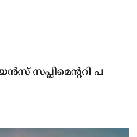
യൻസ് സപ്ലിമെന്ററി പ