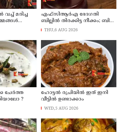
 വച്ച് മരിച്ച
എഫ്‌സിആര്‍എ ഭേദഗതി
്മങ്ങള്‍
ബില്ലില്‍ തിരക്കിട്ട നീക്കം; ബില്‍
ം
നാളെയോ മറ്റന്നാളോ
THU,6 AUG 2026
കള്‍ ;
കൊണ്ടുവന്നേക്കും
ീഡിയോ
ായി കണ്ടു !
്ക ചേർത്ത
ഹോട്ടൽ രുചിയിൽ ഇത് ഇനി
ക്കിയാലോ ?
വീട്ടിൽ ഉണ്ടാക്കാം
WED,5 AUG 2026