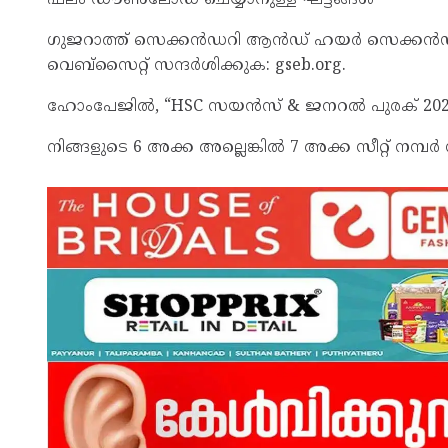
ഗുജറാത്ത് സെക്കൻഡറി ആൻഡ് ഹയർ സെക്കൻഡറി 
വെബ്‌സൈറ്റ് സന്ദർശിക്കുക: gseb.org.
ഹോംപേജിൽ, “HSC സയൻസ് & ജനറൽ പുരക് 2026 ഫലം
നിങ്ങളുടെ 6 അക്ക അല്ലെങ്കിൽ 7 അക്ക സീറ്റ് നമ