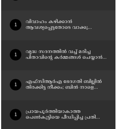
ആണ്‍സുഹൃത്തിനെ വിഡിയോ
കോള്‍ ചെയ്ത് യുവതി
ജീവനൊടുക്കി
വിവാഹം കഴിക്കാന്‍
ആവശ്യപ്പെട്ടതോടെ വാക്കു
തര്‍ക്കം ; തൃശൂര്‍ ഹോട്ടലില്‍ നൃത്ത
അധ്യാപികയെ കഴുത്തുഞെരിച്ചു
കൊലപ്പെടുത്തി സുഹൃത്ത്
വൃദ്ധ സദനത്തില്‍ വച്ച് മരിച്ച
പിതാവിന്റെ കര്‍മ്മങ്ങള്‍ ചെയ്യാന്‍
പോലും തയ്യാറാകാതെ മക്കള്‍ ;
ചടങ്ങുകള്‍ വീഡിയോ കോളിലൂടെ
ലൈവായി കണ്ടു !
എഫ്‌സിആര്‍എ ഭേദഗതി ബില്ലില്‍
തിരക്കിട്ട നീക്കം; ബില്‍ നാളെയോ
മറ്റന്നാളോ കൊണ്ടുവന്നേക്കും
പ്രായപൂര്‍ത്തിയാകാത്ത
പെണ്‍കുട്ടിയെ പീഡിപ്പിച്ച പ്രതിക്ക്
ആറ് വര്‍ഷം കഠിനതടവും 60,000