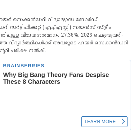
ഹയർ സെക്കൻഡറി വിദ്യാഭ്യാസ ബോർഡ്
ട്ടിഫിക്കറ്റ് (എച്ച്എസ്സി) സയൻസ് സ്ട്രീം
്തത്തിലുള്ള വിജയശതമാനം 27.36%. 2026 ഫെബ്രുവരി-
ാത്ത വിദ്യാർത്ഥികൾക്ക് അവരുടെ ഹയർ സെക്കൻഡറി
ന്ററി പരീക്ഷ നൽകി.