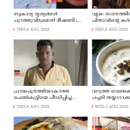
സ്വകാര്യ ദൃശ്യങ്ങള്‍
വൃദ്ധ സദനത്തില്‍
പുറത്തുവിടുമെന്ന് ഭീഷണി ;
പിതാവിന്റെ കര്‍മ
ആണ്‍സുഹൃത്തിനെ വിഡിയോ
ചെയ്യാന്‍ പോലു
THU,6 AUG 2026
THU,6 AUG 2026
കോള്‍ ചെയ്ത് യുവതി
തയ്യാറാകാതെ മക്
ജീവനൊടുക്കി
ചടങ്ങുകള്‍ വ
കോളിലൂടെ ലൈവ
പ്രായപൂര്‍ത്തിയാകാത്ത
‌വറുത്ത വെണ്ടക
പെണ്‍കുട്ടിയെ പീഡിപ്പിച്ച
പച്ചടി തയ്യാറാ
പ്രതിക്ക് ആറ് വര്‍ഷം
THU,6 AUG 2026
WED,5 AUG 2026
കഠിനതടവും 60,000 രൂപ
പിഴയും