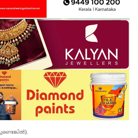
ുണ്ടെങ്കിൽ).