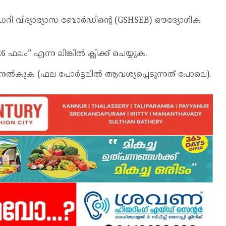
വിദ്യാഭ്യാസ ബോർഡിന്റെ (GSHSEB) ഔദ്യോഗിക
” എന്ന ലിങ്കിൽ ക്ലിക്ക് ചെയ്യുക.
്പർ നൽകുക (ഫല പോർട്ടലിൽ ആവശ്യപ്പെടുന്നത് പോലെ).