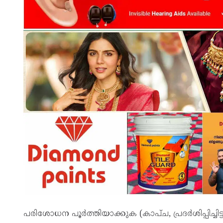
പരിശോധന പൂർത്തിയാക്കുക (കാപ്ച, പ്രദർശിപ്പിച്ചിട്ട