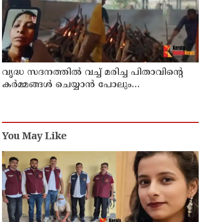
വൃദ്ധ സദനത്തില്‍ വച്ച് മരിച്ച പിതാവിന്റെ
കര്‍മ്മങ്ങള്‍ ചെയ്യാന്‍ പോലും
തയ്യാറാകാതെ മക്കള്‍ ; ചടങ്ങുകള്‍
വീഡിയോ കോളിലൂടെ ലൈവായി കണ്ടു !
You May Like