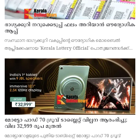
ഭാഗ്യക്കുറി നറുക്കെടുപ്പ് ഫലം അറിയാൻ ഔദ്യോഗിക
ആപ്പ്
സംസ്ഥാന ഭാഗ്യക്കുറി വകുപ്പിന്റെ ഔദ്യോഗിക മൊബൈൽ
ആപ്ലിക്കേഷനായ 'Kerala Lottery Official' പൊതുജനങ്ങൾക്ക്
ലഭ്യമാണെന്ന് കേരള സംസ്ഥാന ഭാഗ്യക്കുറി വകുപ്പ് ഡയറക്ടർ
അഞ്ജു കെ എസ് അറിയിച്ചു.
മോട്ടോ പാഡ് 70 ഗ്രൂവ് ടാബ്ലെറ്റ് വില്പന ആരംഭിച്ചു;
വില 32,999 രൂപ മുതൽ
മോട്ടോറോളയുടെ പുതിയ ടാബ്‌ലെറ്റ് മോട്ടോ പാഡ് 70 ഗ്രൂവ്