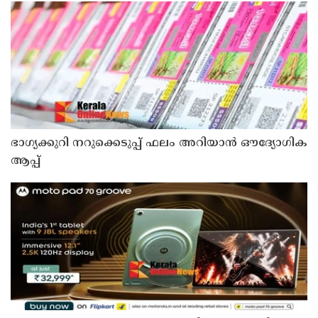
ഭാഗ്യക്കുറി നറുക്കെടുപ്പ് ഫലം അറിയാൻ ഔദ്യോഗിക
ആപ്പ്