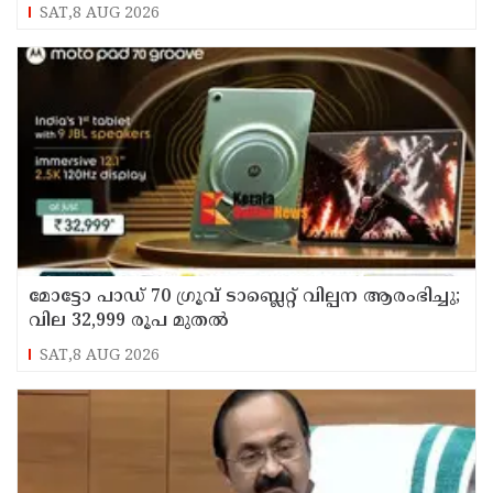
SAT,8 AUG 2026
മോട്ടോ പാഡ് 70 ഗ്രൂവ് ടാബ്ലെറ്റ് വില്പന ആരംഭിച്ചു;
വില 32,999 രൂപ മുതൽ
SAT,8 AUG 2026