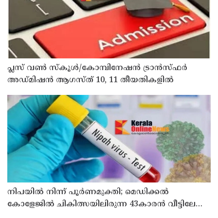
പ്ലസ് വൺ സ്‌കൂൾ/കോമ്പിനേഷൻ ട്രാൻസ്ഫർ
അഡ്മിഷൻ ആഗസ്ത് 10, 11 തീയതികളിൽ
നിപയിൽ നിന്ന് പൂർണമുക്തി; മെഡിക്കൽ
കോളേജിൽ ചികിത്സയിലിരുന്ന 43കാരൻ വീട്ടിലേക്ക്
മടങ്ങി