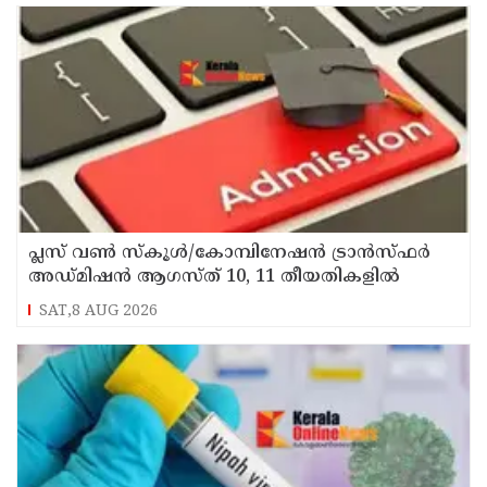
പ്ലസ് വൺ സ്‌കൂൾ/കോമ്പിനേഷൻ ട്രാൻസ്ഫർ
അഡ്മിഷൻ ആഗസ്ത് 10, 11 തീയതികളിൽ
SAT,8 AUG 2026