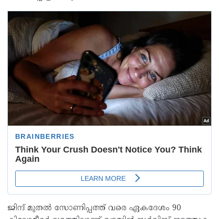
ജിന്ദ് മുതൽ സോണിപ്പത്ത് വരെ ഏകദേശം 90