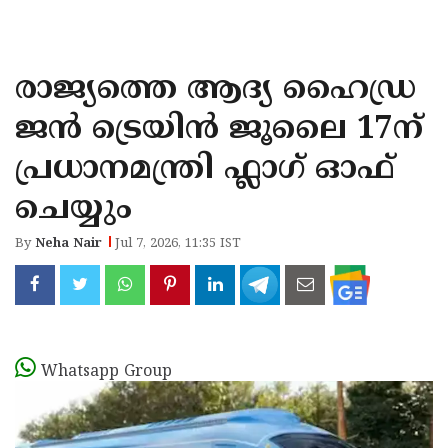
KOZHIKODE
WAYANAD
രാജ്യത്തെ ആദ്യ ഹൈഡ്ര
KANNUR
ജൻ ട്രെയിൻ ജൂലൈ 17ന്
KASARAGOD
പ്രധാനമന്ത്രി ഫ്ലാഗ് ഓഫ്
ചെയ്യും
By
Neha Nair
Jul 7, 2026, 11:35 IST
Whatsapp Group