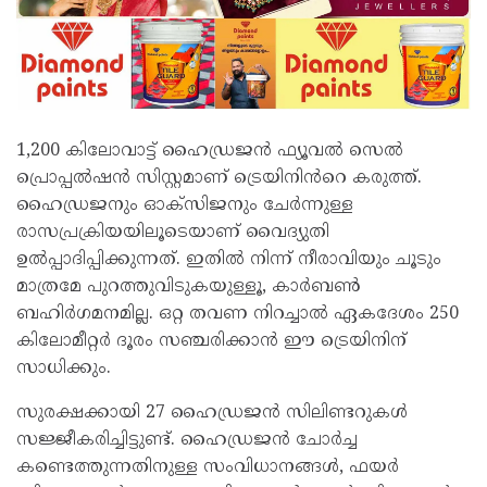
1,200 കിലോവാട്ട് ഹൈഡ്രജൻ ഫ്യൂവൽ സെൽ
പ്രൊപ്പൽഷൻ സിസ്റ്റമാണ് ട്രെയിനിൻറെ കരുത്ത്.
ഹൈഡ്രജനും ഓക്സിജനും ചേർന്നുള്ള
രാസപ്രക്രിയയിലൂടെയാണ് വൈദ്യുതി
ഉൽപ്പാദിപ്പിക്കുന്നത്. ഇതിൽ നിന്ന് നീരാവിയും ചൂടും
മാത്രമേ പുറത്തുവിടുകയുള്ളൂ, കാർബൺ
ബഹിർഗമനമില്ല. ഒറ്റ തവണ നിറച്ചാൽ ഏകദേശം 250
കിലോമീറ്റർ ദൂരം സഞ്ചരിക്കാൻ ഈ ട്രെയിനിന്
സാധിക്കും.
സുരക്ഷക്കായി 27 ഹൈഡ്രജൻ സിലിണ്ടറുകൾ
സജ്ജീകരിച്ചിട്ടുണ്ട്. ഹൈഡ്രജൻ ചോർച്ച
കണ്ടെത്തുന്നതിനുള്ള സംവിധാനങ്ങൾ, ഫയർ