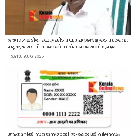
അസംഘടിത ചെറുകിട സ്ഥാപനങ്ങളുടെ സർവെ:
കൃത്യമായ വിവരങ്ങൾ നൽകണമെന്ന് മുഖ്യമന്ത്രി
വി ഡി സതീശൻ
SAT,8 AUG 2026
ആധാറിൽ സൗജന്യമായി ഇ-മെയിൽ വിലാസം