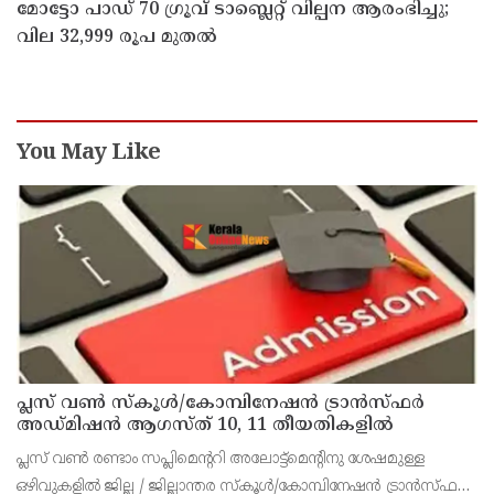
മോട്ടോ പാഡ് 70 ഗ്രൂവ് ടാബ്ലെറ്റ് വില്പന ആരംഭിച്ചു;
വില 32,999 രൂപ മുതൽ
You May Like
പ്ലസ് വൺ സ്‌കൂൾ/കോമ്പിനേഷൻ ട്രാൻസ്ഫർ
അഡ്മിഷൻ ആഗസ്ത് 10, 11 തീയതികളിൽ
പ്ലസ് വൺ രണ്ടാം സപ്ലിമെന്ററി അലോട്ട്‌മെന്റിനു ശേഷമുള്ള
ഒഴിവുകളിൽ ജില്ല / ജില്ലാന്തര സ്‌കൂൾ/കോമ്പിനേഷൻ ട്രാൻസ്ഫർ