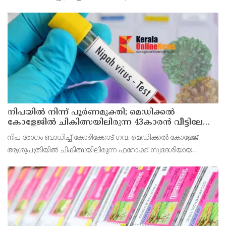
അലോട്ട്‌മെന്റിനായി അപേക്ഷിക്കാനുള്ള അവസരം ആഗസ്റ്റ് 7 ന്
വൈകിട്ട് 4 മണി വരെ നൽകിയിരുന്നു
നിപയിൽ നിന്ന് പൂർണമുക്തി; മെഡിക്കൽ
കോളേജിൽ ചികിത്സയിലിരുന്ന 43കാരൻ വീട്ടിലേക്ക്
മടങ്ങി
നിപ രോഗം ബാധിച്ച് കോഴിക്കോട് ഗവ. മെഡിക്കൽ കോളേജ്
ആശുപത്രിയിൽ ചികിത്സയിലിരുന്ന ഫറോക്ക് സ്വദേശിയായ
43കാരനെ ഡിസ്ചാർജ് ചെയ്തു.