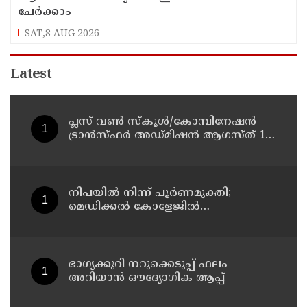
ചേർക്കാം
SAT,8 AUG 2026
Latest
പ്ലസ് വൺ സ്‌കൂൾ/കോമ്പിനേഷൻ
ട്രാൻസ്ഫർ അഡ്മിഷൻ ആഗസ്ത് 10,
11 തീയതികളിൽ
നിപയിൽ നിന്ന് പൂർണമുക്തി;
മെഡിക്കൽ കോളേജിൽ
ചികിത്സയിലിരുന്ന 43കാരൻ
വീട്ടിലേക്ക് മടങ്ങി
ഭാഗ്യക്കുറി നറുക്കെടുപ്പ് ഫലം
അറിയാൻ ഔദ്യോഗിക ആപ്പ്