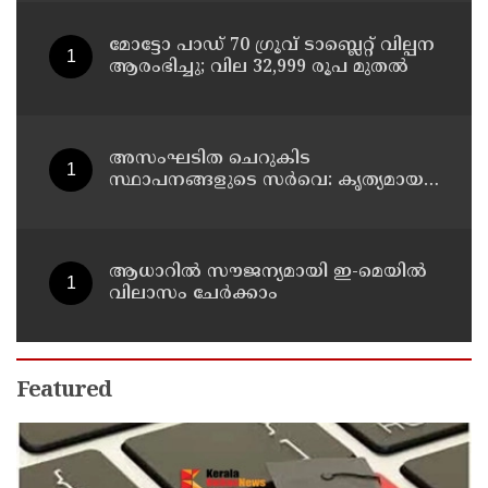
മോട്ടോ പാഡ് 70 ഗ്രൂവ് ടാബ്ലെറ്റ് വില്പന
ആരംഭിച്ചു; വില 32,999 രൂപ മുതൽ
അസംഘടിത ചെറുകിട
സ്ഥാപനങ്ങളുടെ സർവെ: കൃത്യമായ
വിവരങ്ങൾ നൽകണമെന്ന് മുഖ്യമന്ത്രി
വി ഡി സതീശൻ
ആധാറിൽ സൗജന്യമായി ഇ-മെയിൽ
വിലാസം ചേർക്കാം
Featured