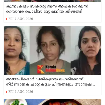
കുന്നംകുളം സ്വകാര്യ ബസ് അപകടം: ബസ്
ഡ്രൈവർ പൊലീസ് സ്റ്റേഷനിൽ കീഴടങ്ങി
FRI,7 AUG 2026
അധ്യാപികമാര്‍ പ്രതികളായ ലഹരിക്കേസ് ;
നിർണായക ചാറ്റുകളും ചിത്രങ്ങളും അന്വേഷണ
സംഘത്തിന്
FRI,7 AUG 2026