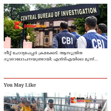
നീറ്റ് ചോദ്യപേപ്പര്‍ ക്രമക്കേട്; ആസൂത്രിത
ഗൂഢാലോചനയുണ്ടായി; എന്‍ടിഎയിലെ മൂന്ന്
സബ്ജക്ട് വിദഗ്ധര്‍ക്ക് പങ്കുണ്ടെന്ന നിർണായക
കണ്ടെത്തലുമായി സിബിഐ
You May Like