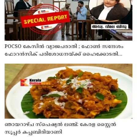
POCSO കേസിൽ വ്യാജപരാതി ; ഫോൺ സന്ദേശം
ഫോറൻസിക് പരിശോധനയ്ക്ക് ഹൈക്കോടതി
നിർദേശം; പ്രതിയെ വെറുതെവിട്ട് ആലുവ ഫാസ്റ്റ്
ട്രാക്ക് കോടതി
ഞായറാഴ്ച സ്പെഷ്യൽ ലഞ്ച്: കേരള സ്റ്റൈൽ
സൂപ്പർ കപ്പബിരിയാണി