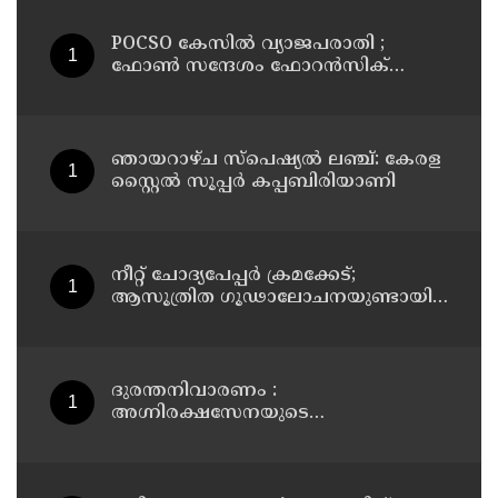
POCSO കേസിൽ വ്യാജപരാതി ;
ഫോൺ സന്ദേശം ഫോറൻസിക്
പരിശോധനയ്ക്ക് ഹൈക്കോടതി
നിർദേശം; പ്രതിയെ വെറുതെവിട്ട്
ആലുവ ഫാസ്റ്റ് ട്രാക്ക് കോടതി
ഞായറാഴ്ച സ്പെഷ്യൽ ലഞ്ച്: കേരള
സ്റ്റൈൽ സൂപ്പർ കപ്പബിരിയാണി
നീറ്റ് ചോദ്യപേപ്പര്‍ ക്രമക്കേട്;
ആസൂത്രിത ഗൂഢാലോചനയുണ്ടായി;
എന്‍ടിഎയിലെ മൂന്ന് സബ്ജക്ട്
വിദഗ്ധര്‍ക്ക് പങ്കുണ്ടെന്ന നിർണായക
കണ്ടെത്തലുമായി സിബിഐ
ദുരന്തനിവാരണം :
അഗ്നിരക്ഷസേനയുടെ
വിപുലീകരണത്തിനും
ആധുനികവത്കരണത്തിനുമായി
64.21 കോടി രൂപ കൂടി അനുവദിച്ചു