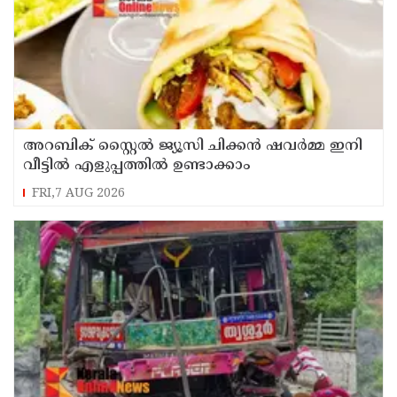
അറബിക് സ്റ്റൈൽ ജ്യൂസി ചിക്കൻ ഷവർമ്മ ഇനി
വീട്ടിൽ എളുപ്പത്തിൽ ഉണ്ടാക്കാം
FRI,7 AUG 2026