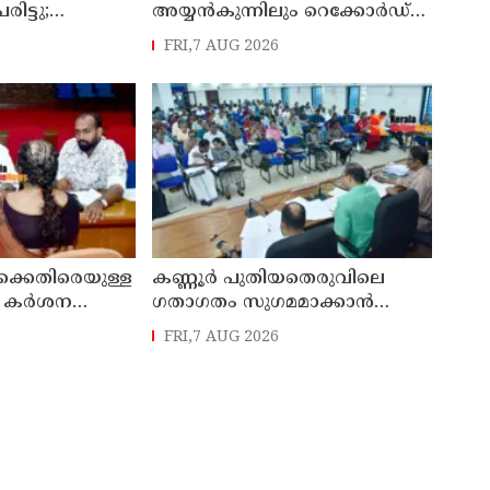
രിട്ടു;
അയ്യൻകുന്നിലും റെക്കോർഡ്
പടിയുമായി
മഴ ; ഉദയഗിരിയിൽ നേരിയ
FRI,7 AUG 2026
ഉരുൾപൊട്ടൽ; 13 പേരെ
ക്യാമ്പിലേക്ക് മാറ്റി
കെതിരെയുള്ള
കണ്ണൂർ പുതിയതെരുവിലെ
 ; കർശന
ഗതാഗതം സുഗമമാക്കാന്‍
കുമെന്ന്
നടപടികള്‍ സ്വീകരിക്കും
FRI,7 AUG 2026