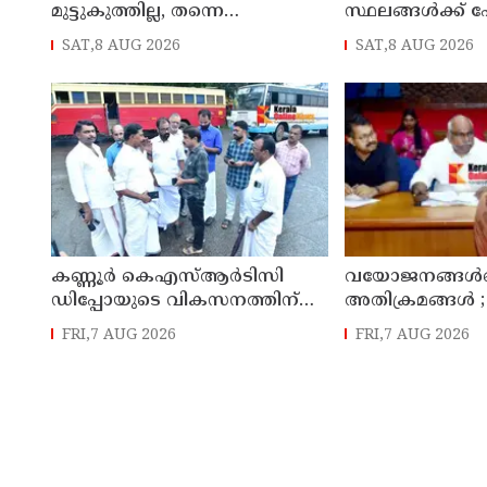
മുട്ടുകുത്തില്ല, തന്നെ
സ്ഥലങ്ങള്‍ക്ക് പേ
തീവ്രവാദിയാക്കിയത് ഈ
ചൈനയ്ക്ക് മറു
SAT,8 AUG 2026
SAT,8 AUG 2026
സിസ്റ്റം; വീണ്ടും പോസ്റ്റുമായി
ഇന്ത്യ
അര്‍ജുന്‍ ആയങ്കി
കണ്ണൂർ കെഎസ്ആർടിസി
വയോജനങ്ങൾക്
ഡിപ്പോയുടെ വികസനത്തിന്
അതിക്രമങ്ങൾ
മാസ്റ്റർ പ്ലാൻ തയ്യാറാക്കി
നടപടി സ്വീകരിക്
FRI,7 AUG 2026
FRI,7 AUG 2026
സമർപ്പിക്കും : ടി ഒ മോഹനൻ
കമ്മീഷൻ
എം എൽ എ