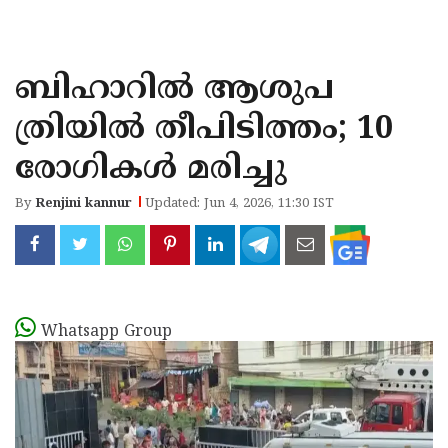
KOZHIKODE
WAYANAD
ബിഹാറില്‍ ആശുപ
KANNUR
ത്രിയില്‍ തീപിടിത്തം; 10
KASARAGOD
രോഗികള്‍ മരിച്ചു
By
Renjini kannur
Updated: Jun 4, 2026, 11:30 IST
Whatsapp Group