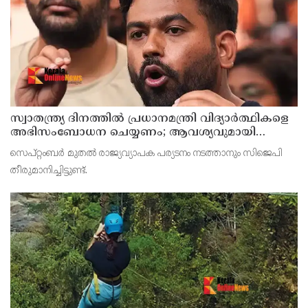
സ്വാതന്ത്ര്യ ദിനത്തില്‍ പ്രധാനമന്ത്രി വിദ്യാര്‍ത്ഥികളെ
അഭിസംബോധന ചെയ്യണം; ആവശ്യവുമായി
അഭിജീത് ദീപ്കെ
സെപ്റ്റംബര്‍ മുതല്‍ രാജ്യവ്യാപക പര്യടനം നടത്താനും സിജെപി
തീരുമാനിച്ചിട്ടുണ്ട്.