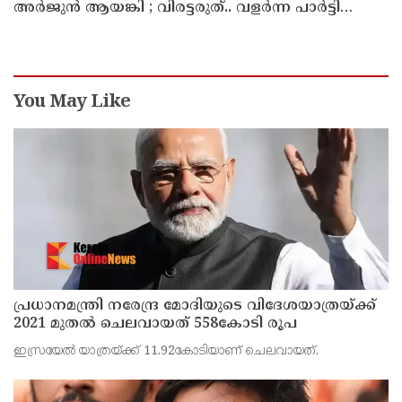
അ‍ർജുൻ ആയങ്കി ; വിരട്ടരുത്.. വളർന്ന പാർട്ടി
വേറെയാണ് !
You May Like
പ്രധാനമന്ത്രി നരേന്ദ്ര മോദിയുടെ വിദേശയാത്രയ്ക്ക്
2021 മുതല്‍ ചെലവായത് 558കോടി രൂപ
ഇസ്രയേല്‍ യാത്രയ്ക്ക് 11.92കോടിയാണ് ചെലവായത്.