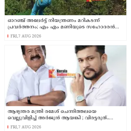
ഓറഞ്ച് അലേര്‍ട്ട് നിയന്ത്രണം മറികടന്ന്
പ്രവര്‍ത്തനം; എം എം മണിയുടെ സഹോദരന്‍
നടത്തുന്ന സിപ് ലൈന്‍ പൂട്ടിച്ച് അധികൃതര്‍
FRI,7 AUG 2026
ആഭ്യന്തര മന്ത്രി രമേശ് ചെന്നിത്തലയെ
വെല്ലുവിളിച്ച് അ‍ർജുൻ ആയങ്കി ; വിരട്ടരുത്..
വളർന്ന പാർട്ടി വേറെയാണ് !
FRI,7 AUG 2026