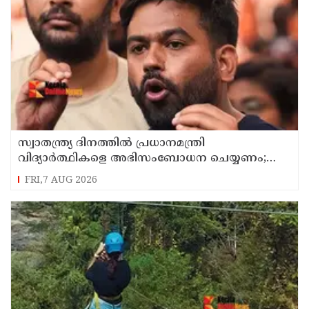
സ്വാതന്ത്ര്യ ദിനത്തില്‍ പ്രധാനമന്ത്രി
വിദ്യാര്‍ത്ഥികളെ അഭിസംബോധന ചെയ്യണം;
ആവശ്യവുമായി അഭിജീത് ദീപ്കെ
FRI,7 AUG 2026