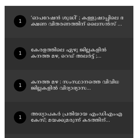
‘ഓ​പ​റേ​ഷ​ൻ ശു​ദ്ധി’ ; ക​ള്ളു​ഷാ​പ്പി​ലെ ഭ​
ക്ഷ​ണ വി​ത​ര​ണ​ത്തി​ന് ലൈ​സ​ൻ​സ് നി​
ർ​ബ​ന്ധ​മാ​ക്കി ഉ​ത്ത​ര​വി​റ​ക്കി എ​ക്​​
സൈ​സ്​ വ​കു​പ്പ്​
കേരളത്തിലെ ഏഴു ജില്ലകളിൽ
കനത്ത മഴ, റെഡ് അലർട്ട് ;
നാലുജില്ലകളിൽ കടലാക്രമണത്തിന്
സാധ്യത
കനത്ത മഴ : സംസ്ഥാനത്തെ വിവിധ
ജില്ലകളിൽ വിദ്യാഭ്യാസ
സ്ഥാപനങ്ങൾക്ക് അവധി
അധ്യാപകര്‍ പ്രതിയായ എംഡിഎംഎ
കേസ്; മയക്കുമരുന്ന് കടത്തിന്
വിദ്യാര്‍ത്ഥികളെ ഉപയോഗിച്ചോ എന്ന്
സംശയം