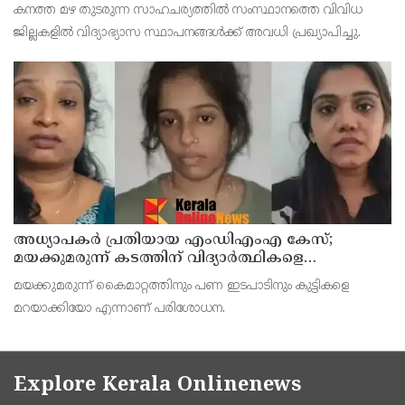
കനത്ത മഴ തുടരുന്ന സാഹചര്യത്തിൽ സംസ്ഥാനത്തെ വിവിധ
ജില്ലകളിൽ വിദ്യാഭ്യാസ സ്ഥാപനങ്ങൾക്ക് അവധി പ്രഖ്യാപിച്ചു.
അധ്യാപകര്‍ പ്രതിയായ എംഡിഎംഎ കേസ്;
മയക്കുമരുന്ന് കടത്തിന് വിദ്യാര്‍ത്ഥികളെ
ഉപയോഗിച്ചോ എന്ന് സംശയം
മയക്കുമരുന്ന് കൈമാറ്റത്തിനും പണ ഇടപാടിനും കുട്ടികളെ
മറയാക്കിയോ എന്നാണ് പരിശോധന.
Explore Kerala Onlinenews