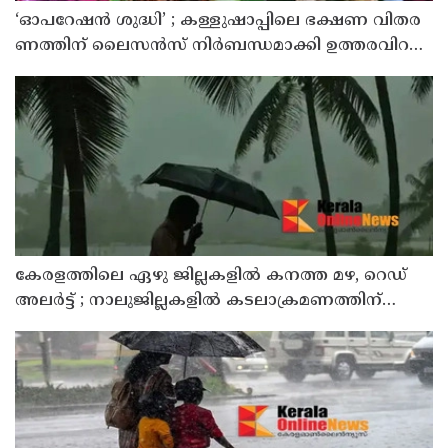
‘ഓ​പ​റേ​ഷ​ൻ ശു​ദ്ധി’ ; ക​ള്ളു​ഷാ​പ്പി​ലെ ഭ​ക്ഷ​ണ വി​ത​ര​
ണ​ത്തി​ന് ലൈ​സ​ൻ​സ് നി​ർ​ബ​ന്ധ​മാ​ക്കി ഉ​ത്ത​ര​വി​റ​
ക്കി എ​ക്​​സൈ​സ്​ വ​കു​പ്പ്​
കേരളത്തിലെ ഏഴു ജില്ലകളിൽ കനത്ത മഴ, റെഡ്
അലർട്ട് ; നാലുജില്ലകളിൽ കടലാക്രമണത്തിന്
സാധ്യത