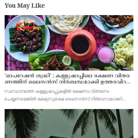
You May Like
‘ഓ​പ​റേ​ഷ​ൻ ശു​ദ്ധി’ ; ക​ള്ളു​ഷാ​പ്പി​ലെ ഭ​ക്ഷ​ണ വി​ത​ര​
ണ​ത്തി​ന് ലൈ​സ​ൻ​സ് നി​ർ​ബ​ന്ധ​മാ​ക്കി ഉ​ത്ത​ര​വി​റ​
ക്കി എ​ക്​​സൈ​സ്​ വ​കു​പ്പ്​
സംസ്ഥാനത്തെ കള്ളുഷാപ്പുകളിൽ ഭക്ഷണം വിതരണം
ചെയ്യണമെങ്കിൽ ഭക്ഷ്യസുരക്ഷ ലൈസൻസ് നിർബന്ധമാക്കി
എക്സൈസ് വകുപ്പ് ഉത്തരവിറക്കി. കള്ളുഷാപ്പുകളിൽ
പരിശോധന നടത്താനും ലൈസൻസില്ലാതെ ഭക്ഷണം വിതരണം
ചെയ്യുന്ന സ്ഥാപനങ്