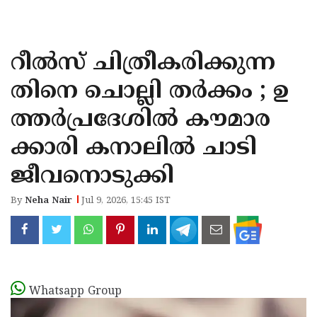
KOZHIKODE
WAYANAD
റീൽസ് ചിത്രീകരിക്കുന്ന
KANNUR
തിനെ ചൊല്ലി തർക്കം ; ഉ
KASARAGOD
ത്തർപ്രദേശിൽ കൗമാര
ക്കാരി കനാലിൽ ചാടി
ജീവനൊടുക്കി
By
Neha Nair
Jul 9, 2026, 15:45 IST
Whatsapp Group