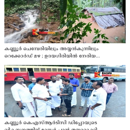
കണ്ണൂർ ചെമ്പേരിയിലും അയ്യൻകുന്നിലും
റെക്കോർഡ് മഴ ; ഉദയഗിരിയിൽ നേരിയ
ഉരുൾപൊട്ടൽ; 13 പേരെ ക്യാമ്പിലേക്ക് മാറ്റി
കണ്ണൂർ കെഎസ്ആർടിസി ഡിപ്പോയുടെ