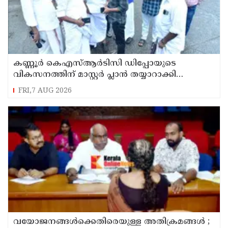
കണ്ണൂർ കെഎസ്ആർടിസി ഡിപ്പോയുടെ
വികസനത്തിന് മാസ്റ്റർ പ്ലാൻ തയ്യാറാക്കി
സമർപ്പിക്കും : ടി ഒ മോഹനൻ എം എൽ എ
FRI,7 AUG 2026
വയോജനങ്ങൾക്കെതിരെയുള്ള അതിക്രമങ്ങൾ ;