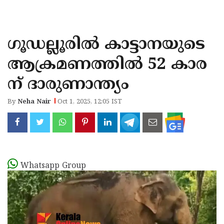
KOZHIKODE
WAYANAD
ഗൂഡല്ലൂരിൽ കാട്ടാനയുടെ
KANNUR
ആക്രമണത്തിൽ 52 കാര
KASARAGOD
ന് ദാരുണാന്ത്യം
By
Neha Nair
Oct 1, 2025, 12:05 IST
Whatsapp Group