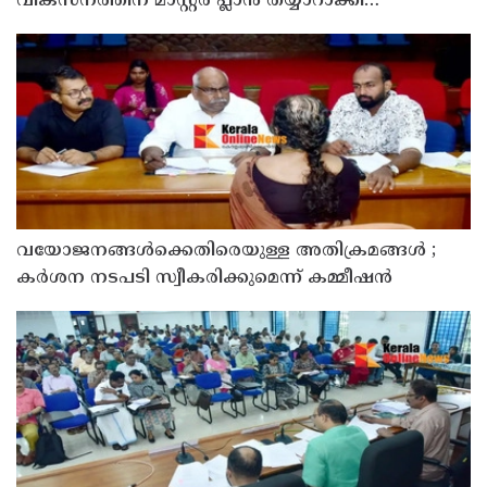
വികസനത്തിന് മാസ്റ്റർ പ്ലാൻ തയ്യാറാക്കി
സമർപ്പിക്കും : ടി ഒ മോഹനൻ എം എൽ എ
വയോജനങ്ങൾക്കെതിരെയുള്ള അതിക്രമങ്ങൾ ;
കർശന നടപടി സ്വീകരിക്കുമെന്ന് കമ്മീഷൻ