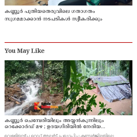
കണ്ണൂർ പുതിയതെരുവിലെ ഗതാഗതം
സുഗമമാക്കാന്‍ നടപടികള്‍ സ്വീകരിക്കും
You May Like
കണ്ണൂർ ചെമ്പേരിയിലും അയ്യൻകുന്നിലും
റെക്കോർഡ് മഴ ; ഉദയഗിരിയിൽ നേരിയ
ഉരുൾപൊട്ടൽ; 13 പേരെ ക്യാമ്പിലേക്ക് മാറ്റി
വെള്ളിയാഴ്ച്ച റെഡ് അലർട്ട് പ്രഖ്യാപിച്ച കണ്ണൂർജില്ലയിലെ