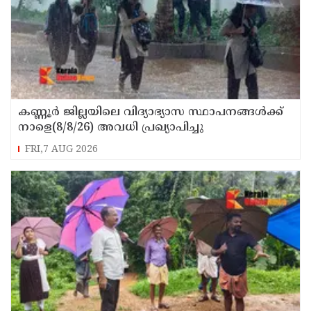
കണ്ണൂർ ജില്ലയിലെ വിദ്യാഭ്യാസ സ്ഥാപനങ്ങള്‍ക്ക്
നാളെ(8/8/26) അവധി പ്രഖ്യാപിച്ചു
FRI,7 AUG 2026