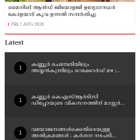
മൈനിങ് ആൻഡ്​ ജിയോളജി ഉദ്യോഗസ്ഥർ
കോളയാട് കൂവ ഉന്നതി സന്ദർശിച്ചു
FRI,7 AUG 2026
Latest
കണ്ണൂർ ചെമ്പേരിയിലും
അയ്യൻകുന്നിലും റെക്കോർഡ് മഴ ;
ഉദയഗിരിയിൽ നേരിയ ഉരുൾപൊട്ടൽ;
13 പേരെ ക്യാമ്പിലേക്ക് മാറ്റി
കണ്ണൂർ കെഎസ്ആർടിസി
ഡിപ്പോയുടെ വികസനത്തിന് മാസ്റ്റർ
പ്ലാൻ തയ്യാറാക്കി സമർപ്പിക്കും : ടി ഒ
മോഹനൻ എം എൽ എ
വയോജനങ്ങൾക്കെതിരെയുള്ള
അതിക്രമങ്ങൾ ; കർശന നടപടി