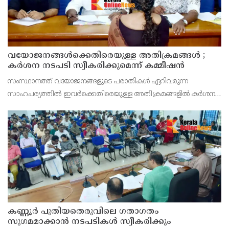
വയോജനങ്ങൾക്കെതിരെയുള്ള അതിക്രമങ്ങൾ ;
കർശന നടപടി സ്വീകരിക്കുമെന്ന് കമ്മീഷൻ
സംസ്ഥാനത്ത് വയോജനങ്ങളുടെ പരാതികൾ ഏറിവരുന്ന
സാഹചര്യത്തിൽ ഇവർക്കെതിരെയുള്ള അതിക്രമങ്ങളിൽ കർശന
നടപടി സ്വീകരിക്കുമെന്ന് വയോജന കമ്മീഷൻ ചെയർമാൻ അഡ്വ.
കെ. സോമപ്രസാദ്.
കണ്ണൂർ പുതിയതെരുവിലെ ഗതാഗതം
സുഗമമാക്കാന്‍ നടപടികള്‍ സ്വീകരിക്കും