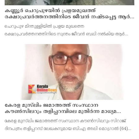
കണ്ണൂർ ചെറുപുഴയിൽ പ്രളയമുഖത്ത്
രക്ഷാപ്രവർത്തനത്തിനിടെ ജീവൻ നഷ്ടപ്പെട്ട ആർ.
രാജേഷിൻ്റെ ഭൗതിക ശരീരത്തോട് അനാദരവ്
ചെറുപുഴ മിന്തുള്ളിയിൽ പ്രളയ മുഖത്തെ
കാണിച്ചതായി ആരോപണം
രക്ഷാപ്രവർത്തനത്തിനിടെ സ്വന്തം ജീവൻ ബലി നൽകിയ ആർ
രാജേഷിനോട് അനാദരവ് കാണിച്ചതായി ആരോപണം. രാജേഷിന്റെ
മൃതദേഹം തിരുവനന്തപുരത്തെ
കേരള മുസ്‌ലിം ജമാഅത്ത് സംസ്ഥാന
കൗൺസിലറും തളിപ്പറമ്പിലെ മുതിർന്ന മാധ്യമ
പ്രവർത്തകനുമായ ബി എ അലി മൊഗ്രാൽ
കേരള മുസ്‌ലിം ജമാഅത്ത് സംസ്ഥാന കൗൺസിലറും സിറാജ്
നിര്യാതനായി
ദിനപത്രം തളിപ്പറമ്പ് ലേഖകനുമായ ബി.എ അലി മൊഗ്രാൽ (64)
അന്തരിച്ചു. തളിപ്പറമ്പ് പ്രസ്‌ ഫോറം പ്രസിഡൻ്റ്, കേരള മുസ്‌ലിം