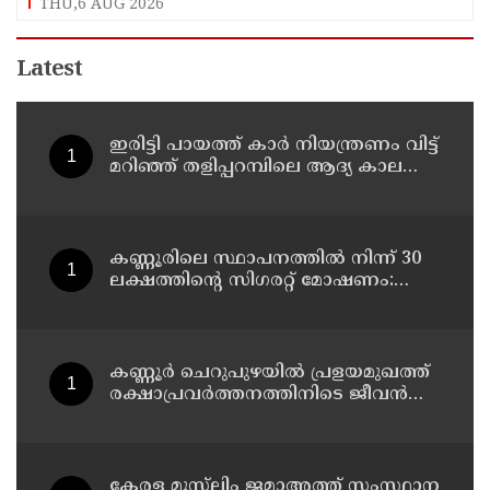
THU,6 AUG 2026
Latest
ഇരിട്ടി പായത്ത് കാർ നിയന്ത്രണം വിട്ട്
മറിഞ്ഞ് തളിപ്പറമ്പിലെ ആദ്യ കാല
കോണ്‍ഗ്രസ് നേതാവ് മരിച്ചു
കണ്ണൂരിലെ സ്ഥാപനത്തിൽ നിന്ന് 30
ലക്ഷത്തിന്റെ സിഗരറ്റ് മോഷണം:
തമിഴ്‌നാട് സ്വദേശിയായ
സെയിൽസ്മാൻ തെങ്കാശിയിൽ
പിടിയിൽ
കണ്ണൂർ ചെറുപുഴയിൽ പ്രളയമുഖത്ത്
രക്ഷാപ്രവർത്തനത്തിനിടെ ജീവൻ
നഷ്ടപ്പെട്ട ആർ. രാജേഷിൻ്റെ ഭൗതിക
ശരീരത്തോട് അനാദരവ്
കാണിച്ചതായി ആരോപണം
കേരള മുസ്‌ലിം ജമാഅത്ത് സംസ്ഥാന