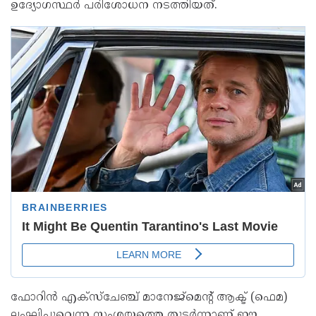
ഉദ്യോഗസ്ഥർ പരിശോധന നടത്തിയത്.
ഫോറിൻ എക്‌സ്‌ചേഞ്ച് മാനേജ്‌മെന്റ് ആക്ട് (ഫെമ)
ലംഘിച്ചുവെന്ന സംശയത്തെ തുടർന്നാണ് ഈ