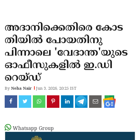
KOZHIKODE
WAYANAD
അദാനിക്കെതിരെ കോട
KANNUR
തിയിൽ പോയതിനു
KASARAGOD
പിന്നാലെ 'വേദാന്ത'യുടെ
ഓഫീസുകളിൽ ഇ.ഡി
റെയ്‌ഡ്
By
Neha Nair
Jun 3, 2026, 20:25 IST
Whatsapp Group