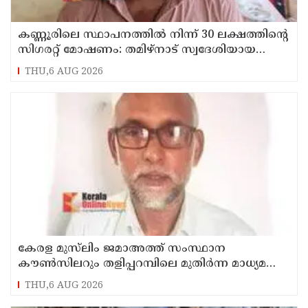
കണ്ണൂരിലെ സ്ഥാപനത്തിൽ നിന്ന് 30 ലക്ഷത്തിന്റെ
സിഗരറ്റ് മോഷണം: തമിഴ്‌നാട് സ്വദേശിയായ
സെയിൽസ്മാൻ തെങ്കാശിയിൽ പിടിയിൽ
THU,6 AUG 2026
കേരള മുസ്‌ലിം ജമാഅത്ത് സംസ്ഥാന
കൗൺസിലറും തളിപ്പറമ്പിലെ മുതിർന്ന മാധ്യമ
പ്രവർത്തകനുമായ ബി എ അലി മൊഗ്രാൽ
THU,6 AUG 2026
നിര്യാതനായി