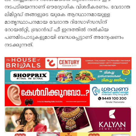
നടപടിയെന്നാണ് ഔദ്യോഗിക വിശദീകരണം. വേദാന്ത
ലിമിറ്റഡ് തങ്ങളുടെ യുകെ ആസ്ഥാനമായുള്ള
മാതൃസ്ഥാപനമായ വേദാന്ത റിസോഴ്‌സസിന്
റോയൽറ്റി, ബ്രാൻഡ് ഫീ ഇനത്തിൽ നൽകിയ
പണമിടപാടുകളുമായി ബന്ധപ്പെട്ടാണ് അന്വേഷണം
നടക്കുന്നത്.