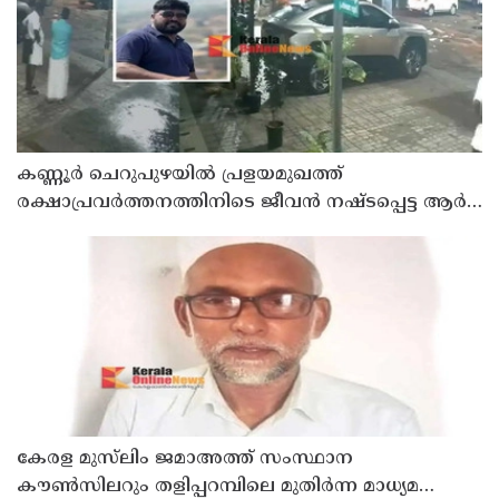
കണ്ണൂർ ചെറുപുഴയിൽ പ്രളയമുഖത്ത്
രക്ഷാപ്രവർത്തനത്തിനിടെ ജീവൻ നഷ്ടപ്പെട്ട ആർ.
രാജേഷിൻ്റെ ഭൗതിക ശരീരത്തോട് അനാദരവ്
കാണിച്ചതായി ആരോപണം
കേരള മുസ്‌ലിം ജമാഅത്ത് സംസ്ഥാന
കൗൺസിലറും തളിപ്പറമ്പിലെ മുതിർന്ന മാധ്യമ