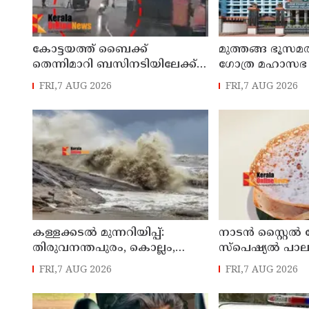
കോട്ടയത്ത്‌ ബൈക്ക്
മുത്തങ്ങ ഭൂസമ
തെന്നിമാറി ബസിനടിയിലേക്ക്
ഗോത്ര മഹാസഭ 
മറിഞ്ഞു; യുവതിക്ക്
ശിക്ഷ വിധിച്ച
FRI,7 AUG 2026
FRI,7 AUG 2026
ദാരുണാന്ത്യം
കോടതി ഉത്തരവ്
പരിശോധനക്ക്
വിധേയമാക്കേണ്ട
ഹൈകോടതി
കള്ളക്കടൽ മുന്നറിയിപ്പ്:
നാടൻ സ്റ്റൈൽ സ
തിരുവനന്തപുരം, കൊല്ലം,
സ്പെഷ്യൽ പാലപ
ആലപ്പുഴ തീരങ്ങളിൽ ജാഗ്രത
FRI,7 AUG 2026
FRI,7 AUG 2026
നിർദേശം