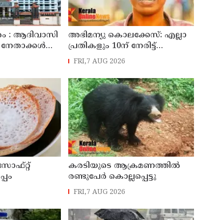
രം : ആദിവാസി
അഭിമന്യു കൊലക്കേസ്: എല്ലാ
നേതാക്കൾക്ക്
പ്രതികളും 10ന്‌ നേരിട്ട്‌
 വിചാരണ
ഹാജരാകണമെന്ന്‌ കർശന
FRI,7 AUG 2026
 സൂക്ഷ്മ
നിർദേശം
തുണ്ടെന്ന്
ോഫ്റ്റ്
കരടിയുടെ ആക്രമണത്തിൽ
്പം
രണ്ടുപേർ കൊല്ലപ്പെട്ടു
FRI,7 AUG 2026