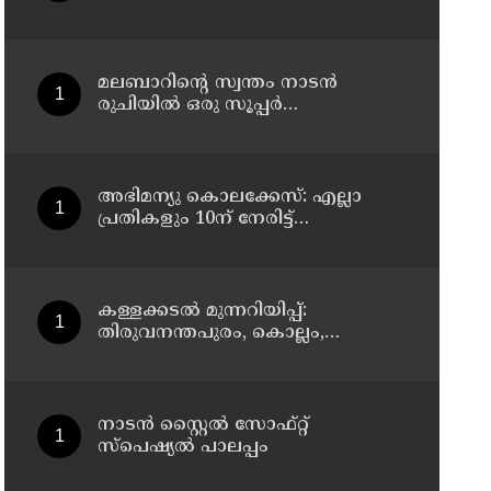
ശിക്ഷ വിധിച്ച വിചാരണ കോടതി
ഉത്തരവ് സൂക്ഷ്മ പരിശോധനക്ക്
വിധേയമാക്കേണ്ടതുണ്ടെന്ന്
ഹൈകോടതി
മലബാറിന്റെ സ്വന്തം നാടൻ
രുചിയിൽ ഒരു സൂപ്പർ
തേങ്ങാപത്തിരി
അഭിമന്യു കൊലക്കേസ്: എല്ലാ
പ്രതികളും 10ന്‌ നേരിട്ട്‌
ഹാജരാകണമെന്ന്‌ കർശന
നിർദേശം
കള്ളക്കടൽ മുന്നറിയിപ്പ്:
തിരുവനന്തപുരം, കൊല്ലം,
ആലപ്പുഴ തീരങ്ങളിൽ ജാഗ്രത
നിർദേശം
നാടൻ സ്റ്റൈൽ സോഫ്റ്റ്
സ്പെഷ്യൽ പാലപ്പം