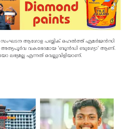
യ സംഘടന ആഗോള പബ്ലിക് ഹെൽത്ത് എമർജൻസി
ളയുടെ അത്യപൂർവ വകഭേദമായ ‘ബൂൻഡി ബുഗ്യോ’ ആണ്.
 ലഭ്യമല്ല എന്നത് വെല്ലുവിളിയാണ്.