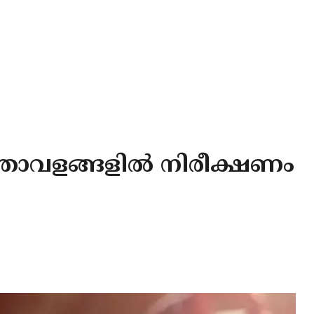
താവളങ്ങളിൽ നിരീക്ഷണം