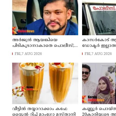
അർജുൻ ആയങ്കിയെ
കാസർകോട് ആ
പിടികൂടാനാകാതെ പൊലീസ്;
ഡോക്ടർ ഇല്ലാത്
പ്രത്യേക സംഘമായി
ചെയ്തു ; നാട്ട
FRI,7 AUG 2026
FRI,7 AUG 2026
അന്വേഷണം
കേസെടുത്ത് പ
വീട്ടിൽ തയ്യാറാക്കാം കഫേ
കണ്ണൂർ പൊയ്ത
സ്റ്റൈൽ റിച്ച് മാംഗോ മസ്താനി
20കാരിയുടെ ആ