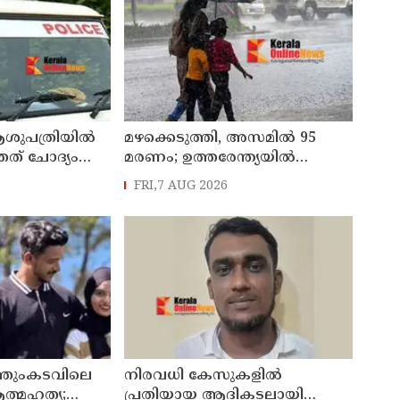
ശുപത്രിയിൽ
മഴക്കെടുത്തി, അസമിൽ 95
തത് ചോദ്യം
മരണം; ഉത്തരേന്ത്യയില്‍
ുകാർക്കെതിരെ
കനത്ത മഴ മുന്നറിയിപ്പ്
FRI,7 AUG 2026
ൊലീസ്
്തുംകടവിലെ
നിരവധി കേസുകളിൽ
ത്മഹത്യ;
പ്രതിയായ ആദികടലായി