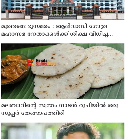
മുത്തങ്ങ ഭൂസമരം : ആദിവാസി ഗോത്ര
മഹാസഭ നേതാക്കൾക്ക് ശിക്ഷ വിധിച്ച
വിചാരണ കോടതി ഉത്തരവ് സൂക്ഷ്മ
പരിശോധനക്ക് വിധേയമാക്കേണ്ടതുണ്ടെന്ന്
ഹൈകോടതി
മലബാറിന്റെ സ്വന്തം നാടൻ രുചിയിൽ ഒരു
സൂപ്പർ തേങ്ങാപത്തിരി