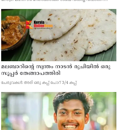
ഹൈകോടതി
കോടതി ഉത്തരവ് സൂക്ഷ്മ പരിശോധനക്ക്
വിധേയമാക്കേണ്ടതുണ്ടെന്ന് ഹൈകോടതി. കോടതിയുടെ ഓരോ
നിരീക്ഷണവും പരിശോധിക്കേണ
മലബാറിന്റെ സ്വന്തം നാടൻ രുചിയിൽ ഒരു
സൂപ്പർ തേങ്ങാപത്തിരി
ചേരുവകള്‍: അരി ഒരു കപ്പ് ചോറ് 3/4 കപ്പ്