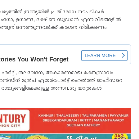
്യത്തിൽ ഇന്ത്യയിൽ പ്രതിരോധ നടപടികൾ
 കോംഗോ, ഉഗാണ്ട, ദക്ഷിണ സുഡാൻ എന്നിവിടങ്ങളിൽ
്തുനിന്നെത്തുന്നവർക്ക് കർശന നിരീക്ഷണം
നി, ഛർദ്ദി, തലവേദന, അകാരണമായ രക്തസ്രാവം
ലിയറൻസിന് മുൻപ് എയർപോർട്ട് ഹെൽത്ത് ഓഫീസറെ
രാജ്യങ്ങളിലേക്കുള്ള അനാവശ്യ യാത്രകൾ