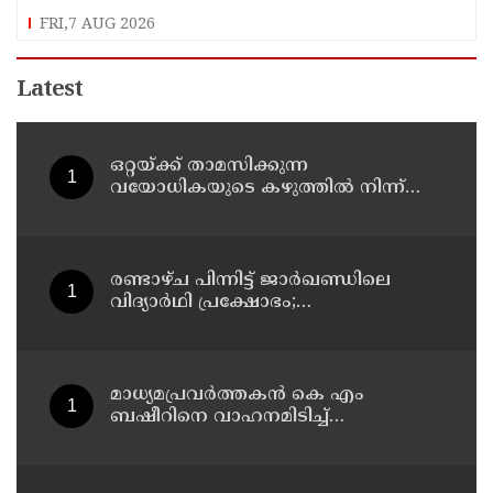
FRI,7 AUG 2026
Latest
ഒറ്റയ്ക്ക് താമസിക്കുന്ന
വയോധികയുടെ കഴുത്തില്‍ നിന്ന്
അഞ്ചരപ്പവന്റെ സ്വര്‍ണമാല
പൊട്ടിച്ചെടുത്തു; പ്രതി പിടിയില്‍
രണ്ടാഴ്ച പിന്നിട്ട് ജാര്‍ഖണ്ഡിലെ
വിദ്യാര്‍ഥി പ്രക്ഷോഭം;
സമരക്കാരുമായി സംസാരിച്ച് രാഹുല്‍
ഗാന്ധി
മാധ്യമപ്രവര്‍ത്തകന്‍ കെ എം
ബഷീറിനെ വാഹനമിടിച്ച്
കൊലപ്പെടുത്തിയ കേസില്‍ ശ്രീറാം
വെങ്കിട്ടരാമനെതിരെ സാക്ഷിമൊഴി