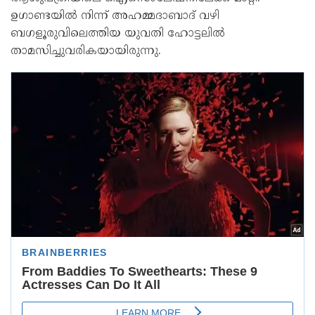
ഉഗാണ്ടയിൽ നിന്ന് അഹമ്മദാബാദ് വഴി
ബഗളൂരുവിലെത്തിയ യുവതി ഹോട്ടലിൽ
താമസിച്ചുവരികയായിരുന്നു.