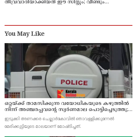
തീവ്രവാദിയാക്കിയത് ഈ സിസ്റ്റം; വീണ്ടും
പോസ്റ്റുമായി അര്‍ജുന്‍ ആയങ്കി
You May Like
ഒറ്റയ്ക്ക് താമസിക്കുന്ന വയോധികയുടെ കഴുത്തില്‍
നിന്ന് അഞ്ചരപ്പവന്റെ സ്വര്‍ണമാല പൊട്ടിച്ചെടുത്തു;
പ്രതി പിടിയില്‍
ഇടുക്കി അണക്കര ചെല്ലാര്‍കോവില്‍ ഞാവള്ളിക്കുന്നേല്‍
മേരിക്കുട്ടിയുടെ മാലയാണ് മോഷ്ടിച്ചത്.