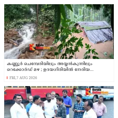
കണ്ണൂർ ചെമ്പേരിയിലും അയ്യൻകുന്നിലും
റെക്കോർഡ് മഴ ; ഉദയഗിരിയിൽ നേരിയ
ഉരുൾപൊട്ടൽ; 13 പേരെ ക്യാമ്പിലേക്ക് മാറ്റി
FRI,7 AUG 2026