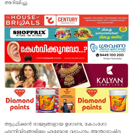
അറിയിച്ചു.
ആഫ്രിക്കൻ രാജ്യങ്ങളായ ഉഗാണ്ട, കോംഗോ
എന്നിവിടങ്ങളിലെ എബോള വ്യാപനം അന്താരാഷ്ട്ര