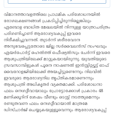
വിമാനത്താവളത്തിലെ പ്രാഥമിക പരിശോധനയിൽ
രോഗലക്ഷണങ്ങൾ പ്രകടിപ്പിച്ചിരുന്നില്ലെങ്കിലും
എബോള ബാധിത മേഖലയിൽ നിന്നുള്ള യാത്രാചരിത്രം
പരിഗണിച്ചാണ് ആരോഗ്യവകുപ്പ് ഇവരെ
നിരീക്ഷിച്ചുവന്നത്. തുടർന്ന് ശരീരവേദന
അനുഭവപ്പെട്ടതോടെ ജില്ല സർവൈലൻസ് സംഘവും
എയർപോർട്ട് ഹെൽത്ത് ഒഫീഷ്യൽസും ചേർന്ന് ഇവരെ
ആശുപത്രിയിലേക്ക് മാറ്റുകയായിരുന്നു. യുവതിയുടെ
സ്രവസാമ്പിളുകൾ പൂനെ നാഷണൽ ഇൻസ്റ്റിറ്റ്യൂട്ട് ഓഫ്
വൈറോളജിയിലേക്ക് അയച്ചിട്ടുണ്ടെന്നും നിലവിൽ
ഇവരുടെ ആരോഗ്യനില തൃപ്തികരമാണെന്നും
ആശുപത്രി അധികൃതർ വ്യക്തമാക്കി. പരിശോധനാ
ഫലം നെഗറ്റീവായാലും പ്രോട്ടോക്കോൾ പ്രകാരം 48
മണിക്കൂറിന് ശേഷം വീണ്ടും ടെസ്റ്റ് നടത്തുമെന്നും
രണ്ടുതവണ ഫലം നെഗറ്റീവായാൽ മാത്രമേ
ഡിസ്ചാർജ് ചെയ്യുകയുള്ളൂവെന്നും ആരോഗ്യവകുപ്പ്