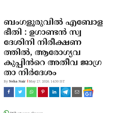
KOZHIKODE
WAYANAD
ബംഗളൂരുവിൽ എബോള
KANNUR
ഭീതി : ഉഗാണ്ടൻ സ്വ
KASARAGOD
ദേശിനി നിരീക്ഷണ
ത്തിൽ, ആരോഗ്യവ
കുപ്പിൻറെ അതീവ ജാഗ്ര
താ നിർദേശം
By
Neha Nair
May 27, 2026, 14:30 IST