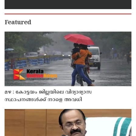
നടപടി: കൊല്ലം ജില്ലാ കലക്ടർ
Featured
മഴ : കോട്ടയം ജില്ലയിലെ വിദ്യാഭ്യാസ
സ്ഥാപനങ്ങൾക്ക് നാളെ അവധി