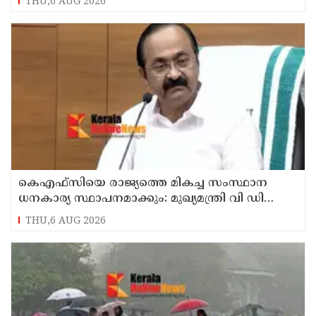
THU,6 AUG 2026
കെഎഫ്‌സിയെ രാജ്യത്തെ മികച്ച സംസ്ഥാന
ധനകാര്യ സ്ഥാപനമാക്കും: മുഖ്യമന്ത്രി വി ഡി
സതീശൻ
THU,6 AUG 2026