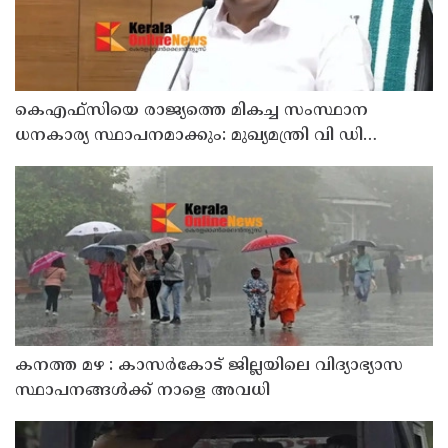
കെഎഫ്‌സിയെ രാജ്യത്തെ മികച്ച സംസ്ഥാന
ധനകാര്യ സ്ഥാപനമാക്കും: മുഖ്യമന്ത്രി വി ഡി
സതീശൻ
കനത്ത മഴ : കാസർകോട് ജില്ലയിലെ വിദ്യാഭ്യാസ
സ്ഥാപനങ്ങൾക്ക് നാളെ അവധി