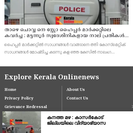
താഴെ ചൊവ്വ നെ സ്റ്റോ ഹൈപ്പർ മാർക്കറ്റിലെ
കവർച്ച : മട്ടന്നൂർ സ്വദേശിനികളായ നാല് പ്രതികൾ
പിടിയിൽ
ഹൈപ്പർ മാർക്കറ്റിൽ സാധനങ്ങൾ വാങ്ങാനെ ത്തി കോസ്മെറ്റിക്
സാധനങ്ങൾ മോഷ്ടിച്ച കടന്നു കള ഞ്ഞ കേസിൽ നാലംഗ
വനിതാസംഘത്തെ പിടികൂടി. മട്ട ന്നൂർ സ്വദേശികളും
ബന്ധുക്കളുമായ റൂബി (35),ആശ(54), ലക്ഷ്മിക്കുട്ടി (70),
Explore Kerala Onlinenews
Home
About Us
Privacy Policy
Contact Us
Grievance Redressal