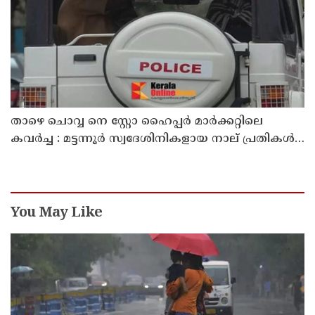
താഴെ ചൊവ്വ നെ സ്റ്റോ ഹൈപ്പർ മാർക്കറ്റിലെ
കവർച്ച : മട്ടന്നൂർ സ്വദേശിനികളായ നാല് പ്രതികൾ
പിടിയിൽ
You May Like