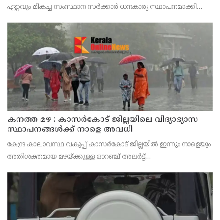
ഏറ്റവും മികച്ച സംസ്ഥാന സർക്കാർ ധനകാര്യ സ്ഥാപനമാക്കി
മാറ്റുകയാണ് ലക്ഷ്യമെന്ന് മുഖ്യമന്ത്രി പറഞ്ഞു. കെഎഫ്‌സിയുടെ
ആഭിമുഖ്യത്തിൽ വിപുലീകരിച്ച 'മുഖ്യമന്ത്ര
കനത്ത മഴ : കാസർകോട് ജില്ലയിലെ വിദ്യാഭ്യാസ
സ്ഥാപനങ്ങൾക്ക് നാളെ അവധി
കേന്ദ്ര കാലാവസ്ഥ വകുപ്പ് കാസർകോട് ജില്ലയിൽ ഇന്നും നാളെയും
അതിശക്തമായ മഴയ്ക്കുള്ള ഓറഞ്ച് അലർട്ട്
പ്രഖ്യാപിച്ചിട്ടുള്ളതിനാൽ മുൻകരുതൽ നടപടിയായി ജില്ലയിലെ
പ്രൊഫഷണൽ കോളേജുകൾ ഉൾപ്പെടെയുള്ള എല്ലാ വിദ്യാഭ്യാ