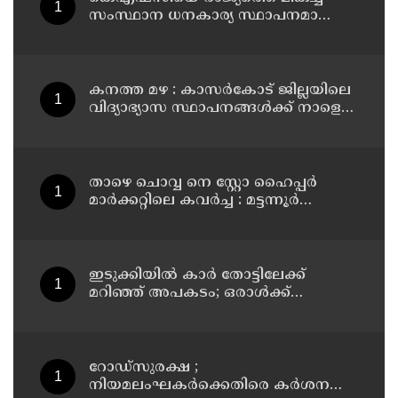
സംസ്ഥാന ധനകാര്യ സ്ഥാപനമാക്കും:
മുഖ്യമന്ത്രി വി ഡി സതീശൻ
കനത്ത മഴ : കാസർകോട് ജില്ലയിലെ
വിദ്യാഭ്യാസ സ്ഥാപനങ്ങൾക്ക് നാളെ
അവധി
താഴെ ചൊവ്വ നെ സ്റ്റോ ഹൈപ്പർ
മാർക്കറ്റിലെ കവർച്ച : മട്ടന്നൂർ
സ്വദേശിനികളായ നാല് പ്രതികൾ
പിടിയിൽ
ഇടുക്കിയിൽ കാർ തോട്ടിലേക്ക്
മറിഞ്ഞ് അപകടം; ഒരാൾക്ക്
ദാരുണാന്ത്യം
റോഡ്‌സുരക്ഷ ;
നിയമലംഘകർക്കെതിരെ കർശന