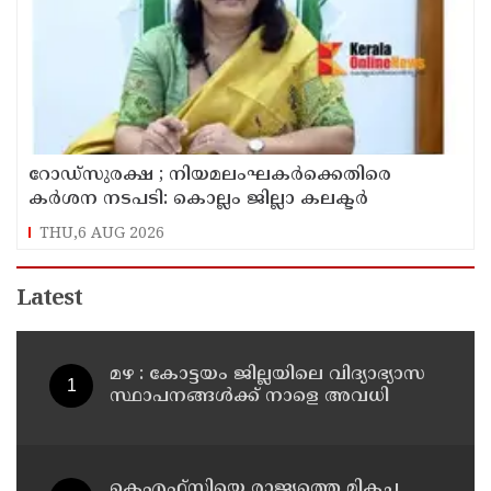
റോഡ്‌സുരക്ഷ ; നിയമലംഘകർക്കെതിരെ
കർശന നടപടി: കൊല്ലം ജില്ലാ കലക്ടർ
THU,6 AUG 2026
Latest
മഴ : കോട്ടയം ജില്ലയിലെ വിദ്യാഭ്യാസ
സ്ഥാപനങ്ങൾക്ക് നാളെ അവധി
കെഎഫ്‌സിയെ രാജ്യത്തെ മികച്ച