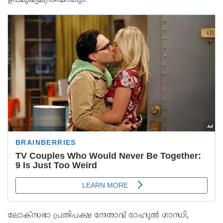
ഉപമുഖ്യമന്ത്രിയാകും.
ലോക്സഭാ പ്രതിപക്ഷ നേതാവ് രാഹുല്‍ ഗാന്ധി,