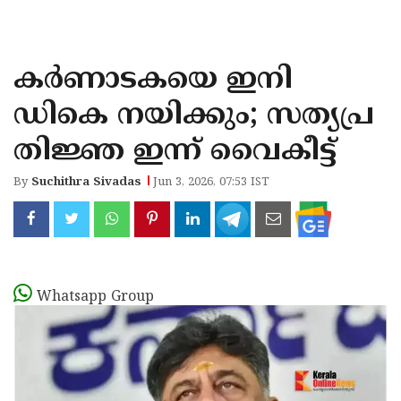
KOZHIKODE
WAYANAD
കര്‍ണാടകയെ ഇനി
KANNUR
ഡികെ നയിക്കും; സത്യപ്ര
KASARAGOD
തിജ്ഞ ഇന്ന് വൈകീട്ട്
By
Suchithra Sivadas
Jun 3, 2026, 07:53 IST
Whatsapp Group