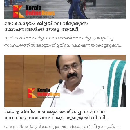
മഴ : കോട്ടയം ജില്ലയിലെ വിദ്യാഭ്യാസ
സ്ഥാപനങ്ങൾക്ക് നാളെ അവധി
ഇന്ന് റെഡ് അലെർട്ടും നാളെ ഓറഞ്ച് അലെർട്ടും പ്രഖ്യാപിച്ച
സാഹചര്യത്തിൽ കോട്ടയം ജില്ലയിലെ പ്രഫഷണൽ കോളജുകൾ
ഉൾപ്പെടെ എല്ലാ വിദ്യാഭ്യാസ സ്ഥാപനങ്ങൾക്കും നാളെ (ഓഗസ്റ്റ് 7,
വെള്ളി) ജില്ലാ കളക്ടർ ചേതൻ കുമാർ മീ
കെഎഫ്‌സിയെ രാജ്യത്തെ മികച്ച സംസ്ഥാന
ധനകാര്യ സ്ഥാപനമാക്കും: മുഖ്യമന്ത്രി വി ഡി
സതീശൻ
കേരള ഫിനാൻഷ്യൽ കോർപ്പറേഷനെ (കെഎഫ്‌സി) ഇന്ത്യയിലെ