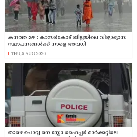
കനത്ത മഴ : കാസർകോട് ജില്ലയിലെ വിദ്യാഭ്യാസ
സ്ഥാപനങ്ങൾക്ക് നാളെ അവധി
THU,6 AUG 2026
താഴെ ചൊവ്വ നെ സ്റ്റോ ഹൈപ്പർ മാർക്കറ്റിലെ