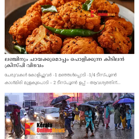
ലഞ്ചിനും ചായക്കുമൊപ്പം പൊളിക്കുന്ന കിടിലൻ
ക്രിസ്പി വിഭവം
ചേരുവകൾ കോളിഫ്ലവർ -1 മഞ്ഞൾപ്പൊടി -1/4 ടീസ്പൂൺ
കാശ്മിരി മുളകുപൊടി – 2 ടീസ്പൂൺ ഉപ്പ് – ആവശ്യത്തിന്
കടലപ്പൊടി – 4 ടീസ്പൂൺ വിനാഗിരി – 1 ടീസ്പൂൺ എണ്ണ –
ആവശ്യത്തിന് തയാറാക്കുന്ന വിധം ഒരു കോളിഫ്ലവർ ചെറുതായി