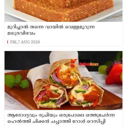
മുറിച്ചാൽ തന്നെ വായിൽ വെള്ളമൂറുന്ന
മധുരവിഭവം
FRI,7 AUG 2026
ആരോഗ്യവും രുചിയും ഒരുപോലെ ഒത്തുചേർന്ന
ഹെൽത്തി ചിക്കൻ ചപ്പാത്തി റോൾ റെസിപ്പി