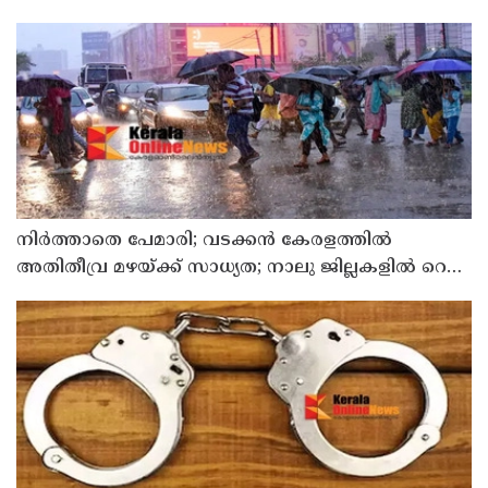
നിർത്താതെ പേമാരി; വടക്കന്‍ കേരളത്തില്‍
അതിതീവ്ര മഴയ്ക്ക് സാധ്യത; നാലു ജില്ലകളില്‍ റെഡ്
അലര്‍ട്ട്