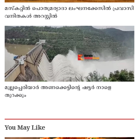
മസ്‌കറ്റില്‍ പൊതുമര്യാദാ ലംഘനക്കേസില്‍ പ്രവാസി
വനിതകള്‍ അറസ്റ്റില്‍
മുല്ലപ്പെരിയാർ അണക്കെട്ടിൻ്റെ ഷട്ടർ നാളെ
തുറക്കും
You May Like