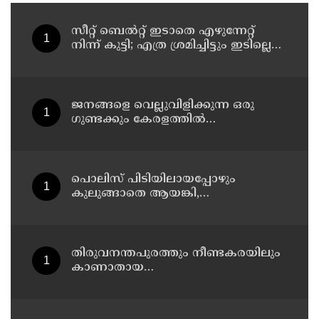
സീറ്റ് ബെല്‍റ്റ് ഇടാതെ എഴുന്നേറ്റ്
നിന്ന് കുട്ടി; എത്ര ശ്രമിച്ചിട്ടും ഇടില്ലെന്ന്
വാശിപിടിച്ചതോടെ വിമാനം റദ്ദാക്കി
ജനങ്ങളെ വെല്ലുവിളിക്കുന്ന ഒരു
ഗുണ്ടക്കും കേരളത്തില്‍
സ്ഥാനമുണ്ടാകില്ല: രമേശ് ചെന്നിത്തല
പൊലിസ് പിടിയിലായപ്പോഴും
കുലുങ്ങാതെ ആയങ്കി,
ഒളിത്താവളങ്ങളില്‍ മാറി മാറി
താമസിച്ച് കണ്ണൂരിലെ ക്വട്ടേഷന്‍
നേതാവ്
തിരുവനന്തപുരത്തും നീണ്ടകരയിലും
കാണാതായ
മത്സ്യത്തൊഴിലാളികള്‍ക്കായി
തിരച്ചില്‍ പത്താം ദിവസത്തിലേക്ക്