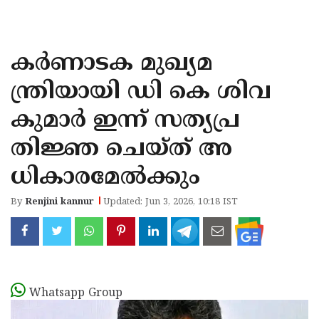
KOZHIKODE
WAYANAD
കർണാടക മുഖ്യമ
KANNUR
ന്ത്രിയായി ഡി കെ ശിവ
KASARAGOD
കുമാർ ഇന്ന് സത്യപ്ര
തിജ്ഞ ചെയ്ത് അ
ധികാരമേൽക്കും
By
Renjini kannur
Updated: Jun 3, 2026, 10:18 IST
Whatsapp Group