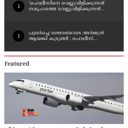
'പൊലീസിനെ വെല്ലുവിളിക്കുന്നത്
സമൂഹത്തെ വെല്ലുവിളിക്കുന്നത്
പോലെ, കുറ്റത്തിന് അനുസരിച്ച്
ശിക്ഷ നല്‍കും':എഡിജിപി
പുലര്‍ച്ചെ രണ്ടരയോടെ അര്‍ജുന്‍
ആയങ്കി കുടുങ്ങി ; പൊലീസ്
നീക്കങ്ങളിങ്ങനെ
Featured