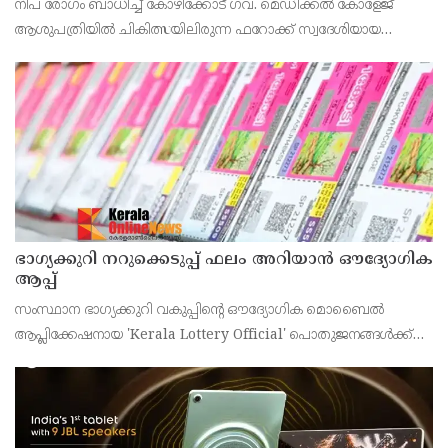
നിപ രോഗം ബാധിച്ച് കോഴിക്കോട് ഗവ. മെഡിക്കൽ കോളേജ്
ആശുപത്രിയിൽ ചികിത്സയിലിരുന്ന ഫറോക്ക് സ്വദേശിയായ
43കാരനെ ഡിസ്ചാർജ് ചെയ്തു.
ഭാഗ്യക്കുറി നറുക്കെടുപ്പ് ഫലം അറിയാൻ ഔദ്യോഗിക
ആപ്പ്
സംസ്ഥാന ഭാഗ്യക്കുറി വകുപ്പിന്റെ ഔദ്യോഗിക മൊബൈൽ
ആപ്ലിക്കേഷനായ 'Kerala Lottery Official' പൊതുജനങ്ങൾക്ക്
ലഭ്യമാണെന്ന് കേരള സംസ്ഥാന ഭാഗ്യക്കുറി വകുപ്പ് ഡയറക്ടർ
അഞ്ജു കെ എസ് അറിയിച്ചു.