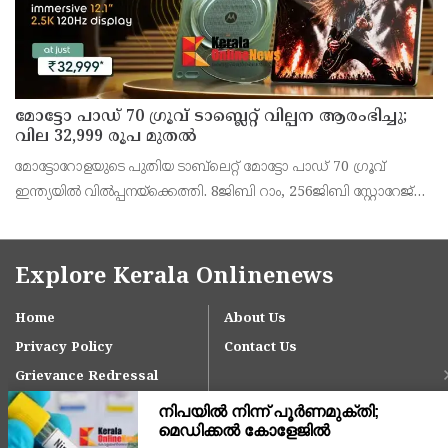
മോട്ടോ പാഡ് 70 ഗ്രൂവ് ടാബ്ലെറ്റ് വില്പന ആരംഭിച്ചു;
വില 32,999 രൂപ മുതൽ
മോട്ടോറോളയുടെ പുതിയ ടാബ്‌ലെറ്റ് മോട്ടോ പാഡ് 70 ഗ്രൂവ്
ഇന്ത്യയിൽ വിൽപ്പനയ്‌ക്കെത്തി. 8ജിബി റാം, 256ജിബി സ്റ്റോറേജ്
പതിപ്പിന് 36,999 രൂപയാണ് ലോഞ്ച് വില. ബാങ്ക് ഓഫറുകൾ
ഉൾപ്പെടെ 32,999 രൂപയാണ് ഫലപ്രദമായ
Explore Kerala Onlinenews
Home
About Us
Privacy Policy
Contact Us
Grievance Redressal