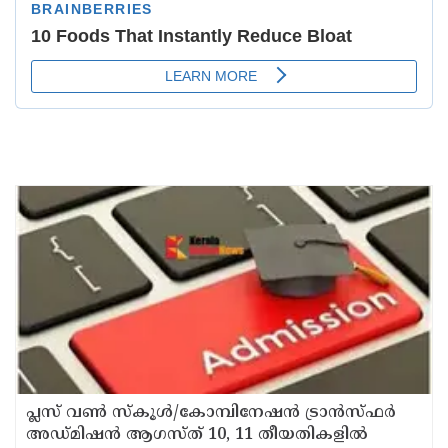
പ്ലസ് വൺ സ്‌കൂൾ/കോമ്പിനേഷൻ ട്രാൻസ്ഫർ
അഡ്മിഷൻ ആഗസ്ത് 10, 11 തീയതികളിൽ