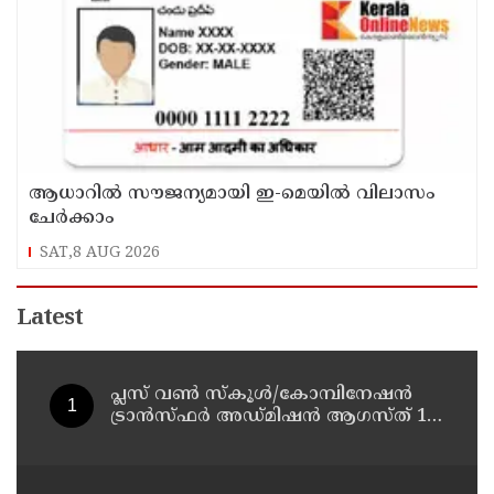
ആധാറിൽ സൗജന്യമായി ഇ-മെയിൽ വിലാസം
ചേർക്കാം
SAT,8 AUG 2026
Latest
പ്ലസ് വൺ സ്‌കൂൾ/കോമ്പിനേഷൻ
ട്രാൻസ്ഫർ അഡ്മിഷൻ ആഗസ്ത് 10,
11 തീയതികളിൽ