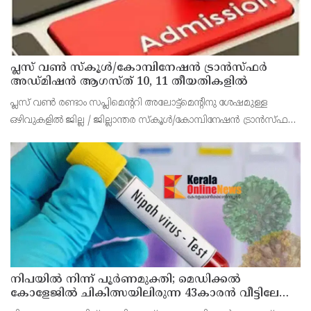
പ്ലസ് വൺ സ്‌കൂൾ/കോമ്പിനേഷൻ ട്രാൻസ്ഫർ
അഡ്മിഷൻ ആഗസ്ത് 10, 11 തീയതികളിൽ
പ്ലസ് വൺ രണ്ടാം സപ്ലിമെന്ററി അലോട്ട്‌മെന്റിനു ശേഷമുള്ള
ഒഴിവുകളിൽ ജില്ല / ജില്ലാന്തര സ്‌കൂൾ/കോമ്പിനേഷൻ ട്രാൻസ്ഫർ
അലോട്ട്‌മെന്റിനായി അപേക്ഷിക്കാനുള്ള അവസരം ആഗസ്റ്റ് 7 ന്
വൈകിട്ട് 4 മണി വരെ നൽകിയിരുന്നു
നിപയിൽ നിന്ന് പൂർണമുക്തി; മെഡിക്കൽ
കോളേജിൽ ചികിത്സയിലിരുന്ന 43കാരൻ വീട്ടിലേക്ക്
മടങ്ങി