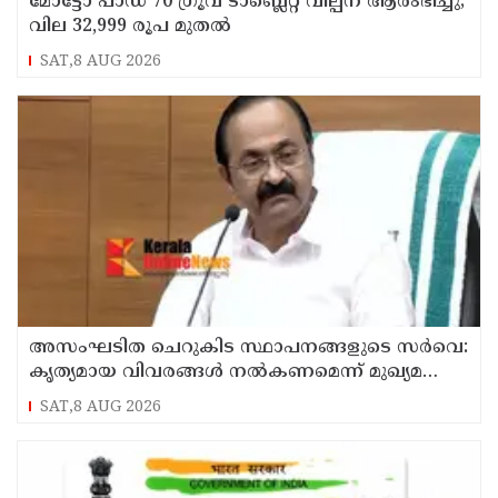
മോട്ടോ പാഡ് 70 ഗ്രൂവ് ടാബ്ലെറ്റ് വില്പന ആരംഭിച്ചു;
വില 32,999 രൂപ മുതൽ
SAT,8 AUG 2026
അസംഘടിത ചെറുകിട സ്ഥാപനങ്ങളുടെ സർവെ:
കൃത്യമായ വിവരങ്ങൾ നൽകണമെന്ന് മുഖ്യമന്ത്രി
വി ഡി സതീശൻ
SAT,8 AUG 2026