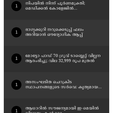
നിപയിൽ നിന്ന് പൂർണമുക്തി;
മെഡിക്കൽ കോളേജിൽ
ചികിത്സയിലിരുന്ന 43കാരൻ
വീട്ടിലേക്ക് മടങ്ങി
ഭാഗ്യക്കുറി നറുക്കെടുപ്പ് ഫലം
അറിയാൻ ഔദ്യോഗിക ആപ്പ്
മോട്ടോ പാഡ് 70 ഗ്രൂവ് ടാബ്ലെറ്റ് വില്പന
ആരംഭിച്ചു; വില 32,999 രൂപ മുതൽ
അസംഘടിത ചെറുകിട
സ്ഥാപനങ്ങളുടെ സർവെ: കൃത്യമായ
വിവരങ്ങൾ നൽകണമെന്ന് മുഖ്യമന്ത്രി
വി ഡി സതീശൻ
ആധാറിൽ സൗജന്യമായി ഇ-മെയിൽ