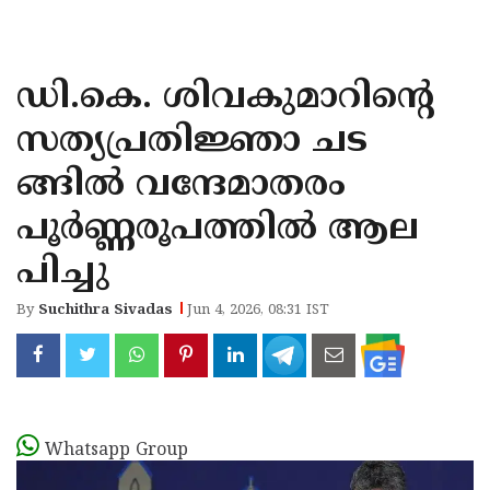
KOZHIKODE
WAYANAD
ഡി.കെ. ശിവകുമാറിന്റെ
KANNUR
സത്യപ്രതിജ്ഞാ ചട
KASARAGOD
ങ്ങില്‍ വന്ദേമാതരം
പൂര്‍ണ്ണരൂപത്തില്‍ ആല
പിച്ചു
By
Suchithra Sivadas
Jun 4, 2026, 08:31 IST
Whatsapp Group