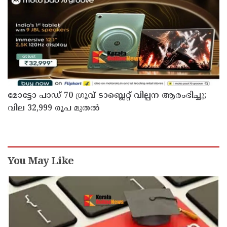
മോട്ടോ പാഡ് 70 ഗ്രൂവ് ടാബ്ലെറ്റ് വില്പന ആരംഭിച്ചു;
വില 32,999 രൂപ മുതൽ
You May Like