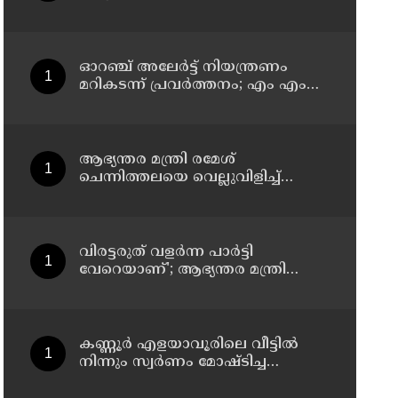
ചെയ്യണം; ആവശ്യവുമായി
അഭിജീത് ദീപ്കെ
ഓറഞ്ച് അലേര്‍ട്ട് നിയന്ത്രണം
മറികടന്ന് പ്രവര്‍ത്തനം; എം എം
മണിയുടെ സഹോദരന്‍ നടത്തുന്ന
സിപ് ലൈന്‍ പൂട്ടിച്ച് അധികൃതര്‍
ആഭ്യന്തര മന്ത്രി രമേശ്
ചെന്നിത്തലയെ വെല്ലുവിളിച്ച്
അ‍ർജുൻ ആയങ്കി ; വിരട്ടരുത്..
വളർന്ന പാർട്ടി വേറെയാണ് !
വിരട്ടരുത് വളര്‍ന്ന പാര്‍ട്ടി
വേറെയാണ്'; ആഭ്യന്തര മന്ത്രി
രമേശ് ചെന്നിത്തലയെ വെല്ലുവിളിച്ച്
അര്‍ജുന്‍ ആയങ്കി
കണ്ണൂർ എളയാവൂരിലെ വീട്ടിൽ
നിന്നും സ്വർണം മോഷ്ടിച്ച
കേസിൽ രണ്ടാം പ്രതിയും