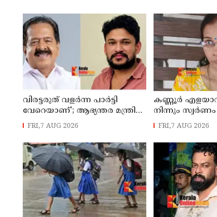
ആവശ്യവുമായി അഭിജീത്
നടത്തുന്ന സിപ് ല
ദീപ്കെ
അധികൃതര്‍
വിരട്ടരുത് വളര്‍ന്ന പാര്‍ട്ടി
കണ്ണൂർ എളയാവൂ
വേറെയാണ്'; ആഭ്യന്തര മന്ത്രി
നിന്നും സ്വർണം
രമേശ് ചെന്നിത്തലയെ
കേസിൽ രണ്ടാം 
FRI,7 AUG 2026
FRI,7 AUG 2026
വെല്ലുവിളിച്ച് അര്‍ജുന്‍ ആയങ്കി
അറസ്റ്റിൽ