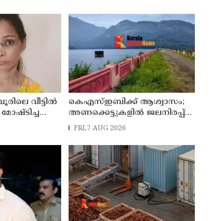
ൈന്‍ പൂട്ടിച്ച്
വളർന്ന പാർട്ടി വേറെയാണ് !
രിലെ വീട്ടിൽ
കെഎസ്ഇബിക്ക് ആശ്വാസം;
 മോഷ്ടിച്ച
അണക്കെട്ടുകളില്‍ ജലനിരപ്പ്
പ്രതിയും
ഉയര്‍ന്നു
FRI,7 AUG 2026