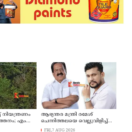
ട് നിയന്ത്രണം
ആഭ്യന്തര മന്ത്രി രമേശ്
്‍ത്തനം; എം
ചെന്നിത്തലയെ വെല്ലുവിളിച്ച്
സഹോദരന്‍
അ‍ർജുൻ ആയങ്കി ; വിരട്ടരുത്..
FRI,7 AUG 2026