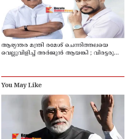
ആഭ്യന്തര മന്ത്രി രമേശ് ചെന്നിത്തലയെ
വെല്ലുവിളിച്ച് അ‍ർജുൻ ആയങ്കി ; വിരട്ടരുത്..
വളർന്ന പാർട്ടി വേറെയാണ് !
You May Like