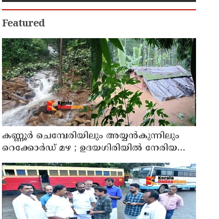
Featured
കണ്ണൂർ ചെമ്പേരിയിലും അയ്യൻകുന്നിലും
റെക്കോർഡ് മഴ ; ഉദയഗിരിയിൽ നേരിയ
ഉരുൾപൊട്ടൽ; 13 പേരെ ക്യാമ്പിലേക്ക് മാറ്റി