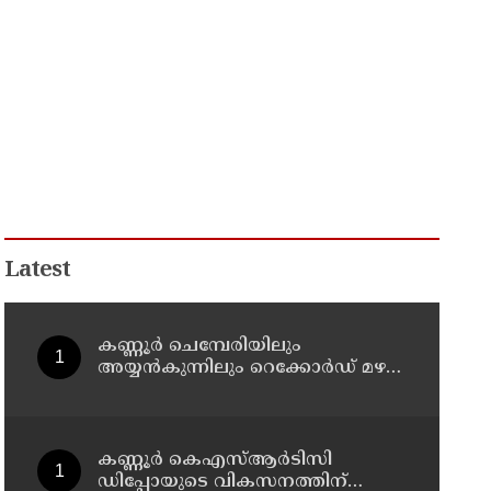
Latest
കണ്ണൂർ ചെമ്പേരിയിലും
അയ്യൻകുന്നിലും റെക്കോർഡ് മഴ ;
ഉദയഗിരിയിൽ നേരിയ
ഉരുൾപൊട്ടൽ; 13 പേരെ
ക്യാമ്പിലേക്ക് മാറ്റി
കണ്ണൂർ കെഎസ്ആർടിസി
ഡിപ്പോയുടെ വികസനത്തിന്