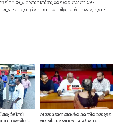
നങ്ങളിലെയും രാസവസ്തുക്കളുടെ സാന്നിധ്യം
ലാബുകളിലേക്ക് സാമ്പിളുകള്‍ അയച്ചിട്ടുണ്ട്.
്ആർടിസി
വയോജനങ്ങൾക്കെതിരെയുള്ള
ികസനത്തിന്
അതിക്രമങ്ങൾ ; കർശന
്യാറാക്കി
നടപടി സ്വീകരിക്കുമെന്ന്