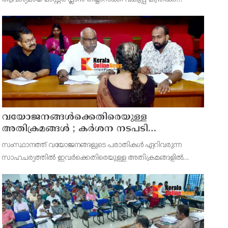
സമർപ്പിക്കുമെന്ന് അഡ്വ.ടി ഒ മോഹനൻ എംഎൽഎ
അറിയിച്ചു. ഡിപ്പോയ്ക്ക് നാല് ഏക്കറിൽ അധികം വരുന്ന
സ്ഥലമുണ്ട്
വയോജനങ്ങൾക്കെതിരെയുള്ള
അതിക്രമങ്ങൾ ; കർശന നടപടി
സ്വീകരിക്കുമെന്ന് കമ്മീഷൻ
സംസ്ഥാനത്ത് വയോജനങ്ങളുടെ പരാതികൾ ഏറിവരുന്ന
സാഹചര്യത്തിൽ ഇവർക്കെതിരെയുള്ള അതിക്രമങ്ങളിൽ
കർശന നടപടി സ്വീകരിക്കുമെന്ന് വയോജന കമ്മീഷൻ
ചെയർമാൻ അഡ്വ. കെ. സോമപ്രസാദ്.