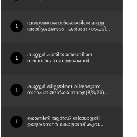
മാസ്റ്റർ പ്ലാൻ തയ്യാറാക്കി
സമർപ്പിക്കും : ടി ഒ മോഹനൻ എം
എൽ എ
വയോജനങ്ങൾക്കെതിരെയുള്ള
അതിക്രമങ്ങൾ ; കർശന നടപടി
സ്വീകരിക്കുമെന്ന് കമ്മീഷൻ
കണ്ണൂർ പുതിയതെരുവിലെ
ഗതാഗതം സുഗമമാക്കാന്‍
നടപടികള്‍ സ്വീകരിക്കും
കണ്ണൂർ ജില്ലയിലെ വിദ്യാഭ്യാസ
സ്ഥാപനങ്ങള്‍ക്ക് നാളെ(8/8/26)
അവധി പ്രഖ്യാപിച്ചു
മൈനിങ് ആൻഡ്​ ജിയോളജി
ഉദ്യോഗസ്ഥർ കോളയാട് കൂവ
ഉന്നതി സന്ദർശിച്ചു