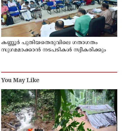
കണ്ണൂർ പുതിയതെരുവിലെ ഗതാഗതം
സുഗമമാക്കാന്‍ നടപടികള്‍ സ്വീകരിക്കും
You May Like