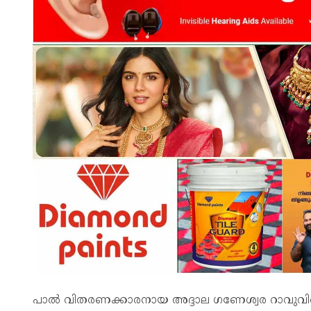
പാല്‍ വിതരണക്കാരനായ അദ്ദാല ഗണേശ്വര റാവുവിനെ