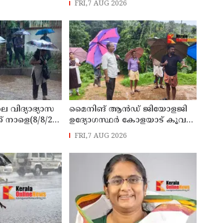
FRI,7 AUG 2026
 ടി ഒ മോഹനൻ
കമ്മീഷൻ
െ വിദ്യാഭ്യാസ
മൈനിങ് ആൻഡ്​ ജിയോളജി
് നാളെ(8/8/26)
ഉദ്യോഗസ്ഥർ കോളയാട് കൂവ
്ചു
ഉന്നതി സന്ദർശിച്ചു
FRI,7 AUG 2026