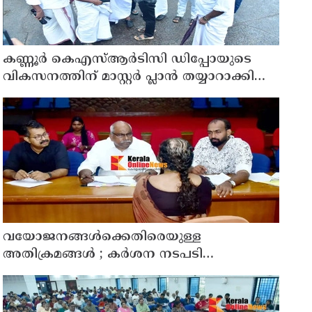
കണ്ണൂർ കെഎസ്ആർടിസി ഡിപ്പോയുടെ
വികസനത്തിന് മാസ്റ്റർ പ്ലാൻ തയ്യാറാക്കി
സമർപ്പിക്കും : ടി ഒ മോഹനൻ എം എൽ എ
വയോജനങ്ങൾക്കെതിരെയുള്ള
അതിക്രമങ്ങൾ ; കർശന നടപടി
സ്വീകരിക്കുമെന്ന് കമ്മീഷൻ