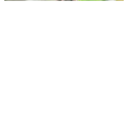
ആവശ്യത്തിന് പഞ്ചസാര - 1
അഭിമന്യു വധക്കേസ് : പ്രതികൾ ഇന്നും ഹാജരായില്ല
; കോടതിയിൽ മാധ്യമപ്രവർത്തകരുള്ളതിനാൽ
ഹാജരാകാൻ ബുദ്ധിമുട്ടെന്ന് പ്രതികൾ
അഭിമന്യു വധക്കേസിൽ പ്രതികൾ ഇന്നും ഹാജരായില്ല.
കോടതിയിൽ മാധ്യമപ്രവർത്തകരുള്ളതിനാൽ ഹാജരാകാൻ
ബുദ്ധിമുട്ടുണ്ടെന്ന് കോടതിയെ അറിയിച്ച് പ്രതികൾ. അഭിഭാഷകൻ
വഴി വിചാരണയിൽ പങ്കെടുക്കാൻ അനുവദിക്കണമെന്നും പ്രതിഭാ