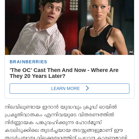
നിലവിലുണ്ടായ ഇറാൻ യുദ്ധവും ക്രൂഡ് ഓയിൽ
പ്രകൃതിവാതകം എന്നിവയുടെ വിതരണത്തിൽ
നിർണ്ണായക പങ്കുവഹിക്കുന്ന ഹോർമൂസ്
കടലിടുക്കിലെ തുടർച്ചയായ തടസ്സങ്ങളുമാണ് ഈ
തുടർച്ചയായ വിലക്കയറ്റത്തിന് പ്രധാന കാരണമായി