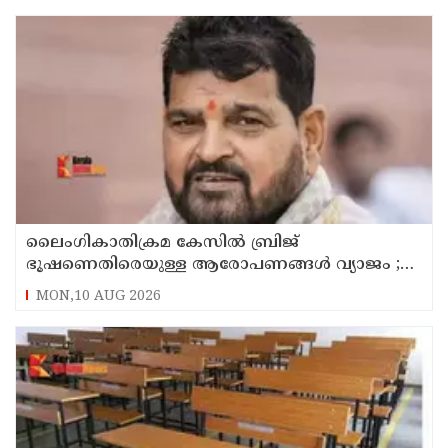
ലൈംഗികാതിക്രമ കേസിൽ ബ്രിജ്
ഭൂഷണെതിരെയുള്ള ആരോപണങ്ങൾ വ്യാജം ;
പിന്നിൽ രാഷ്ട്രീയ ഗൂഢാലോചനയെന്ന് ഡൽഹി
MON,10 AUG 2026
കോടതി