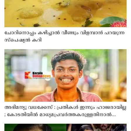
ചോറിനൊപ്പം കഴിച്ചാൽ വീണ്ടും വിളമ്പാൻ പറയുന്ന
സ്പെഷ്യൽ കറി
അഭിമന്യു വധക്കേസ് : പ്രതികൾ ഇന്നും ഹാജരായില്ല
; കോടതിയിൽ മാധ്യമപ്രവർത്തകരുള്ളതിനാൽ
ഹാജരാകാൻ ബുദ്ധിമുട്ടെന്ന് പ്രതികൾ