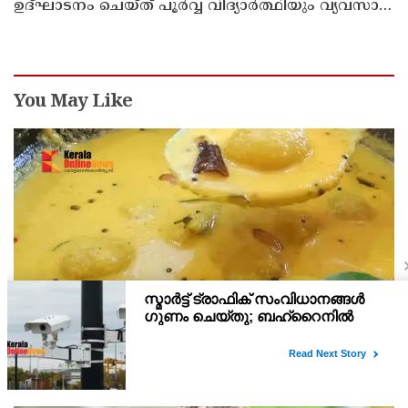
ഉദ്ഘാടനം ചെയ്ത് പൂർവ്വ വിദ്യാർത്ഥിയും വ്യവസായ
മന്ത്രിയുമായ പി കെ കുഞ്ഞാലിക്കുട്ടി
You May Like
ചോറിനൊപ്പം കഴിച്ചാൽ വീണ്ടും വിളമ്പാൻ പറയുന്ന
സ്പെഷ്യൽ കറി
ആവശ്യമായ ചേരുവകൾ: റംബൂട്ടാൻ - 10 എണ്ണം തേങ്ങ ചിരകിയത്
- 1 കപ്പ് തൈര് (പുളിയില്ലാത്തത്) - 1/2 കപ്പ് പച്ചമുളക് - 4-5 എണ്ണം
മഞ്ഞൾപ്പൊടി - 1/2 ടീസ്പൂൺ ജീരകം - 1/4 ടീസ്പൂൺ ഉപ്പ് -