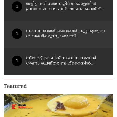
തളിപ്പറമ്പ് സർസയ്യിദ് കോളേജിൽ
പ്രധാന കവാടം ഉദ്ഘാടനം ചെയ്ത്
പൂർവ്വ വിദ്യാർത്ഥിയും വ്യവസായ
മന്ത്രിയുമായ പി കെ കുഞ്ഞാലിക്കുട്ടി
സം​സ്ഥാ​ന​ത്ത് സൈ​ബ​ര്‍ കു​റ്റ​കൃ​ത്യ​ങ്ങ​
ൾ വ​ർ​ധി​ക്കു​ന്നു : അഞ്ച്​
മാസത്തിനിടെ 1,053 കേസ്
സ്മാര്‍ട്ട് ട്രാഫിക് സംവിധാനങ്ങള്‍
ഗുണം ചെയ്തു; ബഹ്‌റൈനില്‍
ഗതാഗത നിയമലംഘനങ്ങളും
അപകടങ്ങളും കുറഞ്ഞു
Featured