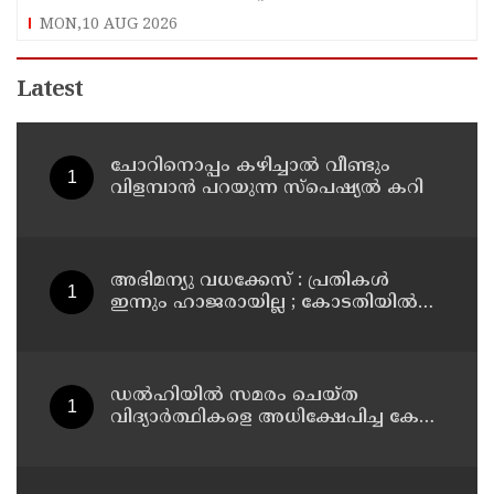
മന്ത്രാലയം
MON,10 AUG 2026
Latest
ചോറിനൊപ്പം കഴിച്ചാൽ വീണ്ടും
വിളമ്പാൻ പറയുന്ന സ്പെഷ്യൽ കറി
അഭിമന്യു വധക്കേസ് : പ്രതികൾ
ഇന്നും ഹാജരായില്ല ; കോടതിയിൽ
മാധ്യമപ്രവർത്തകരുള്ളതിനാൽ
ഹാജരാകാൻ ബുദ്ധിമുട്ടെന്ന്
പ്രതികൾ
ഡൽഹിയിൽ സമരം ചെയ്ത
വിദ്യാർത്ഥികളെ അധിക്ഷേപിച്ച കേസ്
; ടി ജി മോഹൻദാസ് കുറ്റം സമ്മതിച്ചു