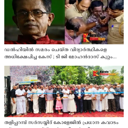
ഡൽഹിയിൽ സമരം ചെയ്ത വിദ്യാർത്ഥികളെ
അധിക്ഷേപിച്ച കേസ് ; ടി ജി മോഹൻദാസ് കുറ്റം
സമ്മതിച്ചു
തളിപ്പറമ്പ് സർസയ്യിദ് കോളേജിൽ പ്രധാന കവാടം