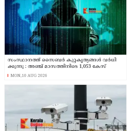
സം​സ്ഥാ​ന​ത്ത് സൈ​ബ​ര്‍ കു​റ്റ​കൃ​ത്യ​ങ്ങ​ൾ വ​ർ​ധി​
ക്കു​ന്നു : അഞ്ച്​ മാസത്തിനിടെ 1,053 കേസ്
MON,10 AUG 2026