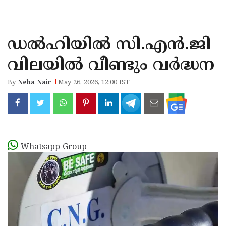
KOZHIKODE
WAYANAD
ഡൽഹിയിൽ സി.എൻ.ജി
KANNUR
വിലയിൽ വീണ്ടും വർദ്ധന
KASARAGOD
By
Neha Nair
May 26, 2026, 12:00 IST
Whatsapp Group