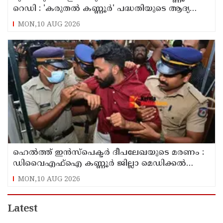
റെഡി : 'കരുതൽ കണ്ണൂർ' പദ്ധതിയുടെ ആദ്യ
യോഗം ചേർന്നു
MON,10 AUG 2026
ഹെൽത്ത് ഇൻസ്പെക്ടർ ദീപലേഖയുടെ മരണം :
ഡിവൈഎഫ്‌ഐ കണ്ണൂർ ജില്ലാ മെഡിക്കൽ
ഓഫീസ് ഉപരോധിച്ചു
MON,10 AUG 2026
Latest