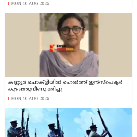
MON,10 AUG 2026
കണ്ണൂർ ചൊക്ളിയിൽ ഹെൽത്ത് ഇൻസ്പെക്ടർ
കുഴഞ്ഞുവീണു മരിച്ചു
MON,10 AUG 2026