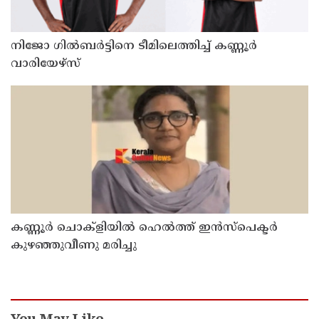
നിജോ ഗിൽബർട്ടിനെ ടീമിലെത്തിച്ച് കണ്ണൂർ
വാരിയേഴ്സ്
കണ്ണൂർ ചൊക്ളിയിൽ ഹെൽത്ത് ഇൻസ്പെക്ടർ
കുഴഞ്ഞുവീണു മരിച്ചു