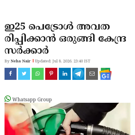
KOZHIKODE
WAYANAD
ഇ25 പെട്രോൾ അവത
KANNUR
രിപ്പിക്കാൻ ഒരുങ്ങി കേന്ദ്ര
KASARAGOD
സർക്കാർ
By
Neha Nair
Updated: Jul 8, 2026, 23:40 IST
Whatsapp Group