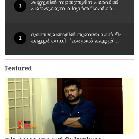
കണ്ണൂരിൽ സ്വാതന്ത്ര്യദിന പരേഡിൽ
പങ്കെടുക്കുന്ന വിദ്യാർത്ഥികൾക്ക്
യാത്രാ ഇളവ് അനുവദിക്കും
ദുരന്തമുഖങ്ങളിൽ തുണയേകാൻ ടീം
കണ്ണൂർ റെഡി : 'കരുതൽ കണ്ണൂർ'
പദ്ധതിയുടെ ആദ്യ യോഗം ചേർന്നു
Featured