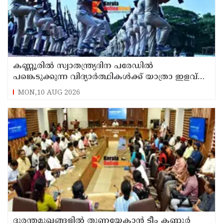
കണ്ണൂരിൽ സ്വാതന്ത്ര്യദിന പരേഡിൽ
പങ്കെടുക്കുന്ന വിദ്യാർത്ഥികൾക്ക് യാത്രാ ഇളവ്
അനുവദിക്കും
MON,10 AUG 2026
ദുരന്തമുഖങ്ങളിൽ തുണയേകാൻ ടീം കണ്ണൂർ