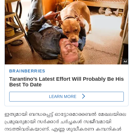
ഇതുമായി ബന്ധപ്പെട്ട് ഓട്ടോമൊബൈൽ മേഖലയിലെ
പ്രമുഖരുമായി സർക്കാർ ചർച്ചകൾ സജീവമായി
നടത്തിവരികയാണ്. എണ്ണ ശുദ്ധീകരണ കമ്പനികൾ