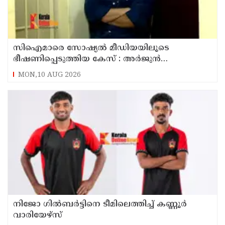
സിഐമാരെ സോഷ്യൽ മീഡിയയിലൂടെ
ഭീഷണിപ്പെടുത്തിയ കേസ് : അർജുൻ
ആയങ്കിയുടെ വീട്ടിൽ നിന്നും ലാപ്ടോപ്പ്
MON,10 AUG 2026
പിടിച്ചെടുത്ത്‌ പോലീസ്
നിജോ ഗിൽബർട്ടിനെ ടീമിലെത്തിച്ച് കണ്ണൂർ
വാരിയേഴ്സ്