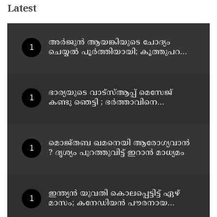
Latest
അര്‍ജുന്‍ ആയങ്കിയുടെ ചോദ്യം
ചെയ്യല്‍ പൂര്‍ത്തിയായി; കൂത്തുപറമ്പ്
മജിസ്ട്രേറ്റിന് മുൻപില്‍ ഹാജരാക്കും
ഭാര്യയുടെ വാട്സ്ആപ്പ് മെസേജ്
കണ്ടു ഞെട്ടി ; ഭര്‍ത്താവിനെ
കൊലപ്പെടുത്തി മരണം
റോഡപകടമാക്കി മാറ്റാന്‍
കാമുകനുമായി പദ്ധതിയിട്ട
യുവതിയും സുഹൃത്തും ഒളിവില്‍
മൊജ്തബ ഖമനെയി ആരോഗ്യവാന്‍
? ദൃശ്യം പുറത്തുവിട്ട് ഇറാന്‍ മാധ്യമം
ഇന്ത്യന്‍ യുവതി കൊലപ്പെട്ടിട്ട് ഏഴ്
മാസം; കനേഡിയന്‍ പൗരനായ
പങ്കാളി അറസ്റ്റില്‍