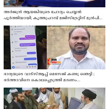
അര്‍ജുന്‍ ആയങ്കിയുടെ ചോദ്യം ചെയ്യല്‍
പൂര്‍ത്തിയായി; കൂത്തുപറമ്പ് മജിസ്ട്രേറ്റിന് മുൻപില്‍
ഹാജരാക്കും
ഭാര്യയുടെ വാട്സ്ആപ്പ് മെസേജ് കണ്ടു ഞെട്ടി ;
ഭര്‍ത്താവിനെ കൊലപ്പെടുത്തി മരണം
റോഡപകടമാക്കി മാറ്റാന്‍ കാമുകനുമായി
പദ്ധതിയിട്ട യുവതിയും സുഹൃത്തും ഒളിവില്‍