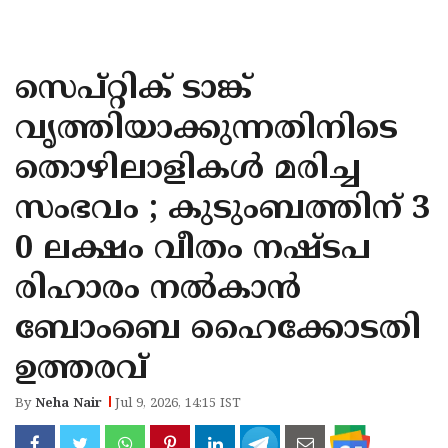
KOZHIKODE
WAYANAD
സെപ്റ്റിക് ടാങ്ക്
KANNUR
വൃത്തിയാക്കുന്നതിനിടെ
KASARAGOD
തൊഴിലാളികൾ മരിച്ച
സംഭവം ; കുടുംബത്തിന് 3
0 ലക്ഷം വീതം നഷ്ടപ
രിഹാരം നൽകാൻ
ബോംബെ ഹൈക്കോടതി
ഉത്തരവ്
By
Neha Nair
Jul 9, 2026, 14:15 IST