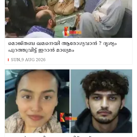
മൊജ്തബ ഖമനെയി ആരോഗ്യവാന്‍ ? ദൃശ്യം
പുറത്തുവിട്ട് ഇറാന്‍ മാധ്യമം
SUN,9 AUG 2026