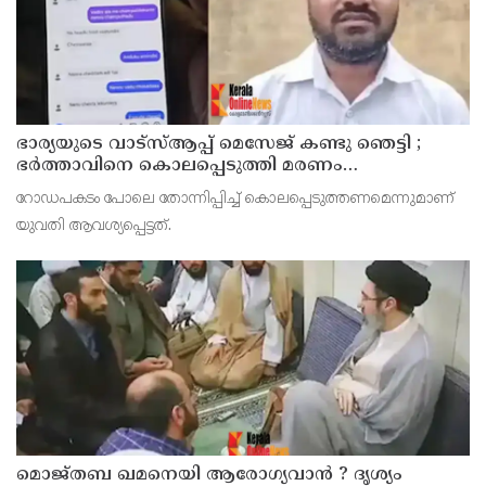
ഭാര്യയുടെ വാട്സ്ആപ്പ് മെസേജ് കണ്ടു ഞെട്ടി ;
ഭര്‍ത്താവിനെ കൊലപ്പെടുത്തി മരണം
റോഡപകടമാക്കി മാറ്റാന്‍ കാമുകനുമായി
റോഡപകടം പോലെ തോന്നിപ്പിച്ച് കൊലപ്പെടുത്തണമെന്നുമാണ്
പദ്ധതിയിട്ട യുവതിയും സുഹൃത്തും ഒളിവില്‍
യുവതി ആവശ്യപ്പെട്ടത്.
മൊജ്തബ ഖമനെയി ആരോഗ്യവാന്‍ ? ദൃശ്യം