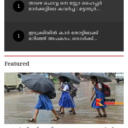
താഴെ ചൊവ്വ നെ സ്റ്റോ ഹൈപ്പർ
മാർക്കറ്റിലെ കവർച്ച : മട്ടന്നൂർ
സ്വദേശിനികളായ നാല് പ്രതികൾ
പിടിയിൽ
ഇടുക്കിയിൽ കാർ തോട്ടിലേക്ക്
മറിഞ്ഞ് അപകടം; ഒരാൾക്ക്
ദാരുണാന്ത്യം
Featured