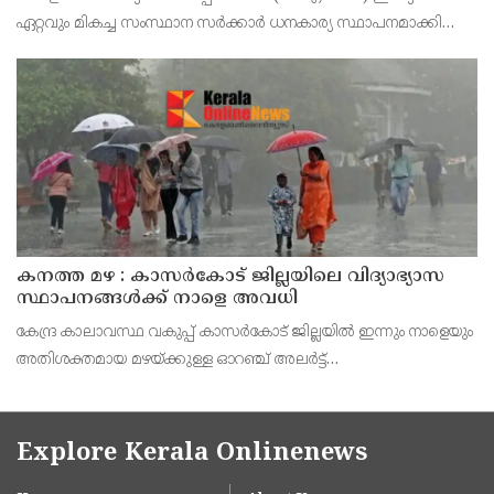
ഏറ്റവും മികച്ച സംസ്ഥാന സർക്കാർ ധനകാര്യ സ്ഥാപനമാക്കി
മാറ്റുകയാണ് ലക്ഷ്യമെന്ന് മുഖ്യമന്ത്രി പറഞ്ഞു. കെഎഫ്‌സിയുടെ
ആഭിമുഖ്യത്തിൽ വിപുലീകരിച്ച 'മുഖ്യമന്ത്ര
കനത്ത മഴ : കാസർകോട് ജില്ലയിലെ വിദ്യാഭ്യാസ
സ്ഥാപനങ്ങൾക്ക് നാളെ അവധി
കേന്ദ്ര കാലാവസ്ഥ വകുപ്പ് കാസർകോട് ജില്ലയിൽ ഇന്നും നാളെയും
അതിശക്തമായ മഴയ്ക്കുള്ള ഓറഞ്ച് അലർട്ട്
പ്രഖ്യാപിച്ചിട്ടുള്ളതിനാൽ മുൻകരുതൽ നടപടിയായി ജില്ലയിലെ
പ്രൊഫഷണൽ കോളേജുകൾ ഉൾപ്പെടെയുള്ള എല്ലാ വിദ്യാഭ്യാ
Explore Kerala Onlinenews