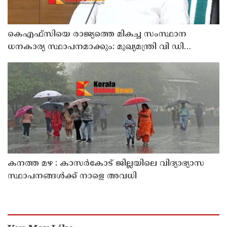
കെഎഫ്‌സിയെ രാജ്യത്തെ മികച്ച സംസ്ഥാന
ധനകാര്യ സ്ഥാപനമാക്കും: മുഖ്യമന്ത്രി വി ഡി
സതീശൻ
കനത്ത മഴ : കാസർകോട് ജില്ലയിലെ വിദ്യാഭ്യാസ
സ്ഥാപനങ്ങൾക്ക് നാളെ അവധി