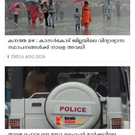
കനത്ത മഴ : കാസർകോട് ജില്ലയിലെ വിദ്യാഭ്യാസ
സ്ഥാപനങ്ങൾക്ക് നാളെ അവധി
THU,6 AUG 2026
താഴെ ചൊവ്വ നെ സ്റ്റോ ഹൈപ്പർ മാർക്കറ്റിലെ