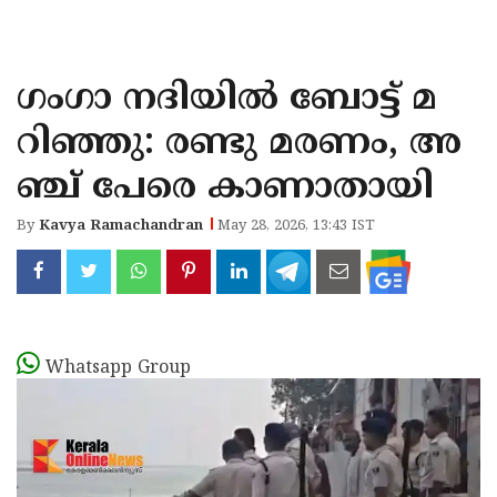
KOZHIKODE
WAYANAD
ഗംഗാ നദിയിൽ ബോട്ട് മ
KANNUR
റിഞ്ഞു: രണ്ടു മരണം, അ
KASARAGOD
ഞ്ച് പേരെ കാണാതായി
By
Kavya Ramachandran
May 28, 2026, 13:43 IST
Whatsapp Group