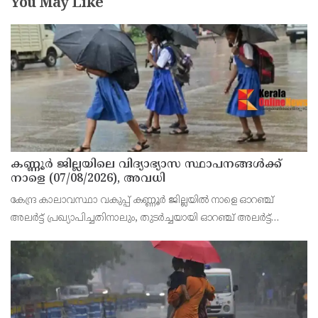
You May Like
കണ്ണൂർ ജില്ലയിലെ വിദ്യാഭ്യാസ സ്ഥാപനങ്ങള്‍ക്ക്
നാളെ (07/08/2026), അവധി
കേന്ദ്ര കാലാവസ്ഥാ വകുപ്പ് കണ്ണൂർ ജില്ലയിൽ നാളെ ഓറഞ്ച്
അലർട്ട് പ്രഖ്യാപിച്ചതിനാലും, തുടർച്ചയായി ഓറഞ്ച് അലർട്ട്
ഉള്ളതുകൊണ്ടും, കനത്ത മഴക്കുള്ള സാഹചര്യം ഉള്ളതിനാലും,
ജില്ലയിലെ പ്രൊഫഷണൽ കോളേജ് ഉൾപ്പടെ എല