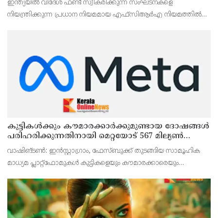
ഇന്ത്യയില്‍ വിദേശ ഫണ്ട് സ്വീകരിക്കുന്ന സംഘടനകളെ
പണമയക്കുന്നുണ്ടോ?
നിയന്ത്രിക്കുന്ന പ്രധാന നിയമമായ എഫ്‌സിആര്‍എ നിയമത്തില്‍
കാതലായ ഭേദഗതികള്‍ വരുത്തുകയാണ് കേന്ദ്ര സര്‍ക്കാര്‍.
കുട്ടികൾക്കും കൗമാരക്കാർക്കുമുണ്ടായ ദോഷങ്ങൾ
പരിഹരിക്കുന്നതിനായി മെറ്റയോട് 567 മില്യൺ
ഡോളർ നഷ്ടപരിഹാരം നൽകാൻ കോടതി
വാഷിങ്ടൺ: ഇൻസ്റ്റാഗ്രാം, ഫേസ്ബുക്ക് തുടങ്ങിയ സാമൂഹിക
മാധ്യമ പ്ലാറ്റ്‌ഫോമുകൾ കുട്ടികളെയും കൗമാരക്കാരെയും
പ്രതികൂലമായി ബാധിക്കുന്നത് സംബന്ധിച്ച കേസിൽ മെറ്റക്ക്
കനത്ത തിരിച്ചടി. കുട്ടികൾക്കും കൗമാരക്കാർ