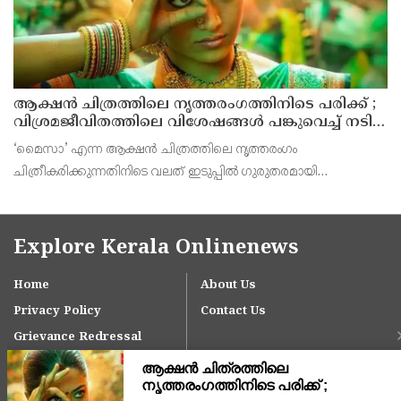
ആക്ഷൻ ചിത്രത്തിലെ നൃത്തരംഗത്തിനിടെ പരിക്ക് ;
വിശ്രമജീവിതത്തിലെ വിശേഷങ്ങൾ പങ്കുവെച്ച് നടി
രശ്മിക മന്ദാന
‘മൈസാ’ എന്ന ആക്ഷൻ ചിത്രത്തിലെ നൃത്തരംഗം
ചിത്രീകരിക്കുന്നതിനിടെ വലത് ഇടുപ്പിൽ ഗുരുതരമായി
പരിക്കേറ്റതിനെ തുടർന്ന് സിനിമയിൽ നിന്ന് താത്കാലിക
ഇടവേളയെടുത്തിരിക്കുകയാണ് നടി രശ്മിക മന്ദാന.
Explore Kerala Onlinenews
Home
About Us
Privacy Policy
Contact Us
Grievance Redressal