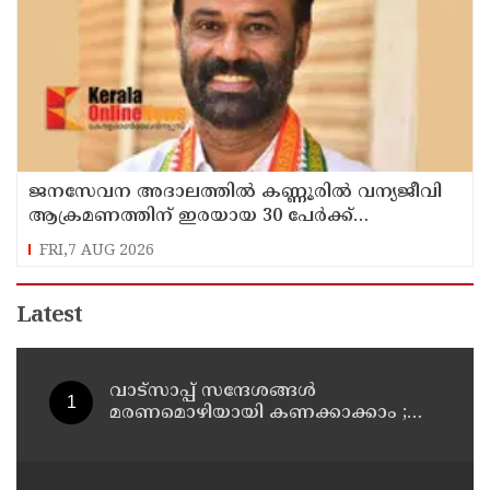
ജനസേവന അദാലത്തിൽ കണ്ണൂരിൽ വന്യജീവി
ആക്രമണത്തിന് ഇരയായ 30 പേർക്ക്
സഹായധനം അനുവദിച്ചു
FRI,7 AUG 2026
Latest
വാട്സാപ്പ് സന്ദേശങ്ങൾ
മരണമൊഴിയായി കണക്കാക്കാം ;
ആത്മഹത്യാ പ്രേരണക്കേസിൽ
പ്രതികളുടെ ജാമ്യാപേക്ഷ തള്ളി
മധ്യപ്രദേശ് ഹൈക്കോടതി