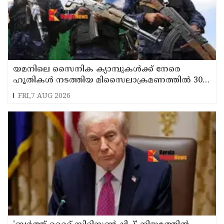
യമനിലെ സൈനിക ക്യാമ്പുകൾക്ക് നേരെ
ഹൂതികൾ നടത്തിയ മിസൈലാക്രമണത്തിൽ 30
സൈനികർ കൊല്ലപ്പെട്ടു
FRI,7 AUG 2026