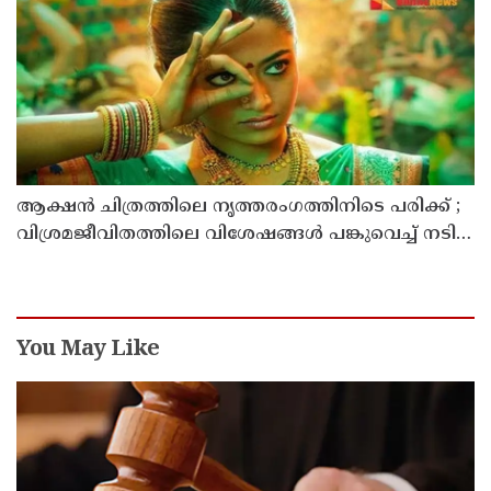
ആക്ഷൻ ചിത്രത്തിലെ നൃത്തരംഗത്തിനിടെ പരിക്ക് ;
വിശ്രമജീവിതത്തിലെ വിശേഷങ്ങൾ പങ്കുവെച്ച് നടി
രശ്മിക മന്ദാന
You May Like