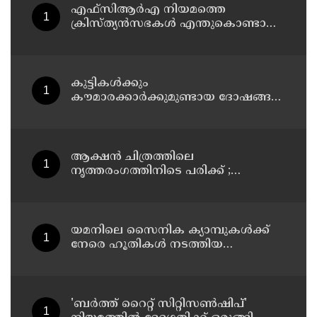
എഫ്‌സിആര്‍എ നിയമത്തെ
ക്രിസ്ത്യന്‍സഭകള്‍ എന്തുകൊണ്ടാണ്
ഭയക്കുന്നത്? കോടികളുടെ ഫണ്ട്
ഒഴുക്ക് നിലയ്ക്കുമോ, തീവ്രവാദ
സംഘങ്ങള്‍ പണമയക്കുന്നുണ്ടോ?
കുട്ടികൾക്കും
കൗമാരക്കാർക്കുമുണ്ടായ ദോഷങ്ങൾ
പരിഹരിക്കുന്നതിനായി മെറ്റയോട് 567
മില്യൺ ഡോളർ നഷ്ടപരിഹാരം
നൽകാൻ കോടതി
ആക്ഷൻ ചിത്രത്തിലെ
നൃത്തരംഗത്തിനിടെ പരിക്ക് ;
വിശ്രമജീവിതത്തിലെ വിശേഷങ്ങൾ
പങ്കുവെച്ച് നടി രശ്മിക മന്ദാന
യമനിലെ സൈനിക ക്യാമ്പുകൾക്ക്
നേരെ ഹൂതികൾ നടത്തിയ
മിസൈലാക്രമണത്തിൽ 30
സൈനികർ കൊല്ലപ്പെട്ടു
'ബർത്ത് റൈറ്റ് സിറ്റിസൺഷിപ്'