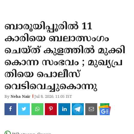
KOZHIKODE
WAYANAD
ബാരൂയിപ്പൂരിൽ 11
KANNUR
കാരിയെ ബലാത്സംഗം
KASARAGOD
ചെയ്ത് കുളത്തിൽ മുക്കി
കൊന്ന സംഭവം ; മുഖ്യപ്ര
തിയെ പൊലീസ്
വെടിവെച്ചുകൊന്നു
By
Neha Nair
Jul 8, 2026, 11:05 IST