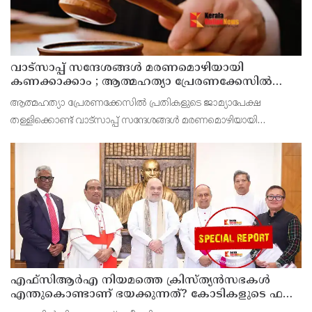
വാട്സാപ്പ് സന്ദേശങ്ങൾ മരണമൊഴിയായി
കണക്കാക്കാം ; ആത്മഹത്യാ പ്രേരണക്കേസിൽ
പ്രതികളുടെ ജാമ്യാപേക്ഷ തള്ളി മധ്യപ്രദേശ്
ആത്മഹത്യാ പ്രേരണക്കേസിൽ പ്രതികളുടെ ജാമ്യാപേക്ഷ
ഹൈക്കോടതി
തള്ളിക്കൊണ്ട് വാട്സാപ്പ് സന്ദേശങ്ങൾ മരണമൊഴിയായി
കണക്കാക്കാമെന്ന് മധ്യപ്രദേശ് ഹൈക്കോടതി ഉത്തരവിട്ടു.
കൃഷിഭൂമിയുമായി
എഫ്‌സിആര്‍എ നിയമത്തെ ക്രിസ്ത്യന്‍സഭകള്‍
എന്തുകൊണ്ടാണ് ഭയക്കുന്നത്? കോടികളുടെ ഫണ്ട്
ഒഴുക്ക് നിലയ്ക്കുമോ, തീവ്രവാദ സംഘങ്ങള്‍