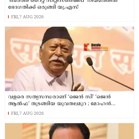
'ബർത്ത് റൈറ്റ് സിറ്റിസൺഷിപ്' നിയമത്തിൽ
ഭേദഗതിക്ക് ഒരുങ്ങി യു.എസ്
FRI,7 AUG 2026
വളരെ സത്യസന്ധരാണ് ‘ജെൻ സി’ ‘ജെൻ
ആൽഫ’ തുടങ്ങിയ യുവതലമുറ ; മോഹൻ
ഭാഗവത്
FRI,7 AUG 2026