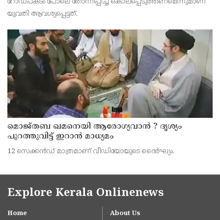
റോഡപകടം പോലെ തോന്നിപ്പിച്ച് കൊലപ്പെടുത്തണമെന്നുമാണ്
പദ്ധതിയിട്ട യുവതിയും സുഹൃത്തും ഒളിവില്‍
യുവതി ആവശ്യപ്പെട്ടത്.
മൊജ്തബ ഖമനെയി ആരോഗ്യവാന്‍ ? ദൃശ്യം
പുറത്തുവിട്ട് ഇറാന്‍ മാധ്യമം
12 സെക്കന്‍ഡ് മാത്രമാണ് വീഡിയോയുടെ ദൈര്‍ഘ്യം.
Explore Kerala Onlinenews
Home
About Us