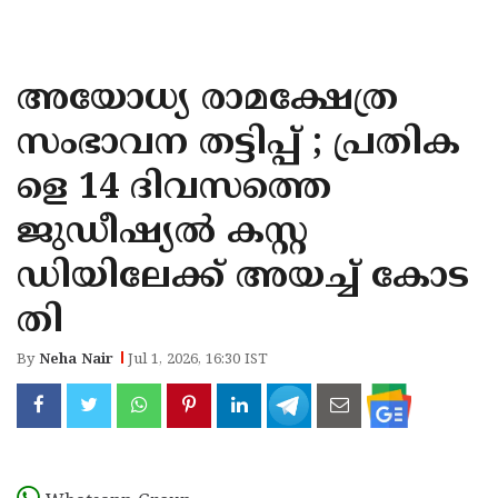
KOZHIKODE
WAYANAD
അയോധ്യ രാമക്ഷേത്ര
KANNUR
സംഭാവന തട്ടിപ്പ് ; പ്രതിക
KASARAGOD
ളെ 14 ദിവസത്തെ
ജുഡീഷ്യൽ കസ്റ്റ
ഡിയിലേക്ക് അയച്ച് കോട
തി
By
Neha Nair
Jul 1, 2026, 16:30 IST