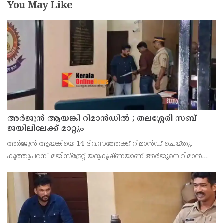
You May Like
അര്‍ജുന്‍ ആയങ്കി റിമാന്‍ഡില്‍ ; തലശ്ശേരി സബ്
ജയിലിലേക്ക് മാറ്റും
അർജുൻ ആയങ്കിയെ 14 ദിവസത്തേക്ക് റിമാൻഡ് ചെയ്തു.
കൂത്തുപറമ്പ് മജിസ്ട്രേറ്റ് യദുകൃഷ്ണയാണ് അർജുനെ റിമാൻഡ്
ചെയ്തത്. ആഭ്യന്തര മന്ത്രി രമേശ് ചെന്നിത്തലയെ
ഭീഷണിപ്പെടുത്തിയെന്നാരോപിച്ച് ‌