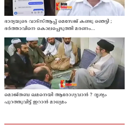
ഭാര്യയുടെ വാട്സ്ആപ്പ് മെസേജ് കണ്ടു ഞെട്ടി ;
ഭര്‍ത്താവിനെ കൊലപ്പെടുത്തി മരണം
റോഡപകടമാക്കി മാറ്റാന്‍ കാമുകനുമായി
പദ്ധതിയിട്ട യുവതിയും സുഹൃത്തും ഒളിവില്‍
മൊജ്തബ ഖമനെയി ആരോഗ്യവാന്‍ ? ദൃശ്യം
പുറത്തുവിട്ട് ഇറാന്‍ മാധ്യമം