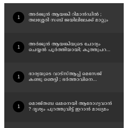
അര്‍ജുന്‍ ആയങ്കി റിമാന്‍ഡില്‍ ;
തലശ്ശേരി സബ് ജയിലിലേക്ക് മാറ്റും
അര്‍ജുന്‍ ആയങ്കിയുടെ ചോദ്യം
ചെയ്യല്‍ പൂര്‍ത്തിയായി; കൂത്തുപറമ്പ്
മജിസ്ട്രേറ്റിന് മുൻപില്‍ ഹാജരാക്കും
ഭാര്യയുടെ വാട്സ്ആപ്പ് മെസേജ്
കണ്ടു ഞെട്ടി ; ഭര്‍ത്താവിനെ
കൊലപ്പെടുത്തി മരണം
റോഡപകടമാക്കി മാറ്റാന്‍
കാമുകനുമായി പദ്ധതിയിട്ട
യുവതിയും സുഹൃത്തും ഒളിവില്‍
മൊജ്തബ ഖമനെയി ആരോഗ്യവാന്‍
? ദൃശ്യം പുറത്തുവിട്ട് ഇറാന്‍ മാധ്യമം