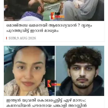
മൊജ്തബ ഖമനെയി ആരോഗ്യവാന്‍ ? ദൃശ്യം
പുറത്തുവിട്ട് ഇറാന്‍ മാധ്യമം
SUN,9 AUG 2026
ഇന്ത്യന്‍ യുവതി കൊലപ്പെട്ടിട്ട് ഏഴ് മാസം;
കനേഡിയന്‍ പൗരനായ പങ്കാളി അറസ്റ്റില്‍