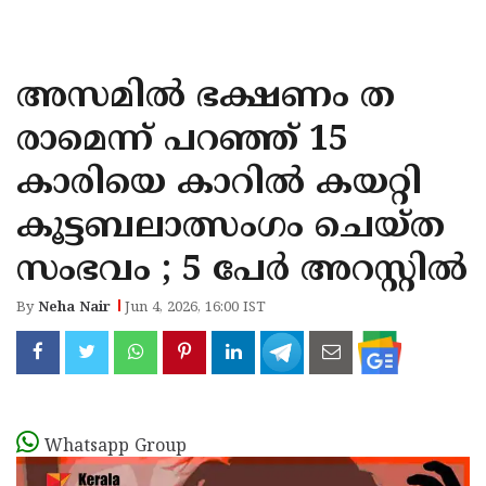
KOZHIKODE
WAYANAD
അസമിൽ ഭക്ഷണം ത
KANNUR
രാമെന്ന് പറഞ്ഞ് 15
KASARAGOD
കാരിയെ കാറിൽ കയറ്റി
കൂട്ടബലാത്സംഗം ചെയ്ത
സംഭവം ; 5 പേർ അറസ്റ്റിൽ
By
Neha Nair
Jun 4, 2026, 16:00 IST
Whatsapp Group