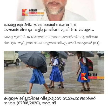
കേരള മുസ്‌ലിം ജമാഅത്ത് സംസ്ഥാന
കൗൺസിലറും തളിപ്പറമ്പിലെ മുതിർന്ന മാധ്യമ
പ്രവർത്തകനുമായ ബി എ അലി മൊഗ്രാൽ
കേരള മുസ്‌ലിം ജമാഅത്ത് സംസ്ഥാന കൗൺസിലറും സിറാജ്
നിര്യാതനായി
ദിനപത്രം തളിപ്പറമ്പ് ലേഖകനുമായ ബി.എ അലി മൊഗ്രാൽ (64)
അന്തരിച്ചു. തളിപ്പറമ്പ് പ്രസ്‌ ഫോറം പ്രസിഡൻ്റ്, കേരള മുസ്‌ലിം
ജമാഅത്ത് ജില്ലാ സെക്രട്ടറി, എസ്.വൈ.എ
കണ്ണൂർ ജില്ലയിലെ വിദ്യാഭ്യാസ സ്ഥാപനങ്ങള്‍ക്ക്
നാളെ (07/08/2026), അവധി