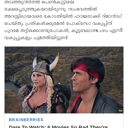
തടഞ്ഞുനിർത്തി പെൺകുട്ടിയെ
രക്ഷപ്പെടുത്തുകയായിരുന്നു. സംഭവത്തിൽ
അറസ്റ്റിലായവരെ കോടതിയിൽ ഹാജരാക്കി റിമാൻഡ്
ചെയ്തു. പ്രതികൾക്കുമേൽ പോക്സോ വകുപ്പിന്
പുറമേ തട്ടിക്കൊണ്ടുപോകൽ, കൂട്ടബലാത്സംഗം എന്നീ
വകുപ്പുകളും ചുമത്തിയിട്ടുണ്ട്.