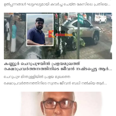
ഉൽപ്പന്നങ്ങൾ ഘട്ടംഘട്ടമായി കവർച്ച ചെയ്ത കേസിലെ പ്രതിയെ
കണ്ണൂർ ടൗൺ പോലീസ് അറസ്റ്റ് ചെയ്തു. തമിഴ്‌നാട് വിരുതുനഗർ
സ്വദേശിയായ വേൽമുരുകൻ (40) ആണ
കണ്ണൂർ ചെറുപുഴയിൽ പ്രളയമുഖത്ത്
രക്ഷാപ്രവർത്തനത്തിനിടെ ജീവൻ നഷ്ടപ്പെട്ട ആർ.
രാജേഷിൻ്റെ ഭൗതിക ശരീരത്തോട് അനാദരവ്
ചെറുപുഴ മിന്തുള്ളിയിൽ പ്രളയ മുഖത്തെ
കാണിച്ചതായി ആരോപണം
രക്ഷാപ്രവർത്തനത്തിനിടെ സ്വന്തം ജീവൻ ബലി നൽകിയ ആർ
രാജേഷിനോട് അനാദരവ് കാണിച്ചതായി ആരോപണം. രാജേഷിന്റെ
മൃതദേഹം തിരുവനന്തപുരത്തെ