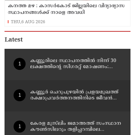
കനത്ത മഴ : കാസർകോട് ജില്ലയിലെ വിദ്യാഭ്യാസ
സ്ഥാപനങ്ങൾക്ക് നാളെ അവധി
THU,6 AUG 2026
Latest
കണ്ണൂരിലെ സ്ഥാപനത്തിൽ നിന്ന് 30
ലക്ഷത്തിന്റെ സിഗരറ്റ് മോഷണം:
തമിഴ്‌നാട് സ്വദേശിയായ
സെയിൽസ്മാൻ തെങ്കാശിയിൽ
പിടിയിൽ
കണ്ണൂർ ചെറുപുഴയിൽ പ്രളയമുഖത്ത്
രക്ഷാപ്രവർത്തനത്തിനിടെ ജീവൻ
നഷ്ടപ്പെട്ട ആർ. രാജേഷിൻ്റെ ഭൗതിക
ശരീരത്തോട് അനാദരവ്
കാണിച്ചതായി ആരോപണം
കേരള മുസ്‌ലിം ജമാഅത്ത് സംസ്ഥാന
കൗൺസിലറും തളിപ്പറമ്പിലെ