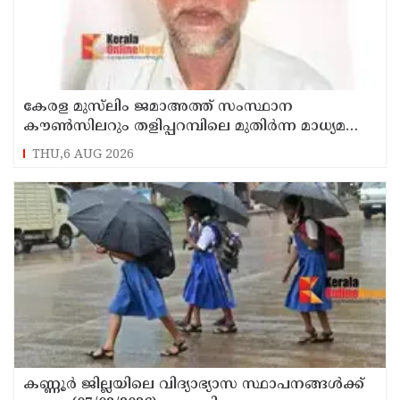
കേരള മുസ്‌ലിം ജമാഅത്ത് സംസ്ഥാന
കൗൺസിലറും തളിപ്പറമ്പിലെ മുതിർന്ന മാധ്യമ
പ്രവർത്തകനുമായ ബി എ അലി മൊഗ്രാൽ
THU,6 AUG 2026
നിര്യാതനായി
കണ്ണൂർ ജില്ലയിലെ വിദ്യാഭ്യാസ സ്ഥാപനങ്ങള്‍ക്ക്