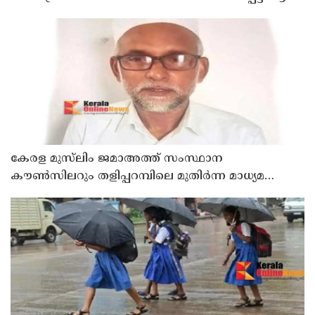
രാജേഷിൻ്റെ ഭൗതിക ശരീരത്തോട് അനാദരവ്
കാണിച്ചതായി ആരോപണം
കേരള മുസ്‌ലിം ജമാഅത്ത് സംസ്ഥാന
കൗൺസിലറും തളിപ്പറമ്പിലെ മുതിർന്ന മാധ്യമ
പ്രവർത്തകനുമായ ബി എ അലി മൊഗ്രാൽ
നിര്യാതനായി