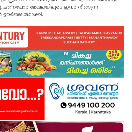
നു. ഛന്നപോര മേഖലയിലൂടെ ഇവർ നീങ്ങുന്ന
ഷൻ ഊർജ്ജിതമാക്കി.