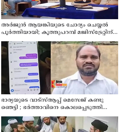
അര്‍ജുന്‍ ആയങ്കിയുടെ ചോദ്യം ചെയ്യല്‍
പൂര്‍ത്തിയായി; കൂത്തുപറമ്പ് മജിസ്ട്രേറ്റിന്
മുൻപില്‍ ഹാജരാക്കും
ഭാര്യയുടെ വാട്സ്ആപ്പ് മെസേജ് കണ്ടു
ഞെട്ടി ; ഭര്‍ത്താവിനെ കൊലപ്പെടുത്തി
മരണം റോഡപകടമാക്കി മാറ്റാന്‍
കാമുകനുമായി പദ്ധതിയിട്ട യുവതിയും
സുഹൃത്തും ഒളിവില്‍