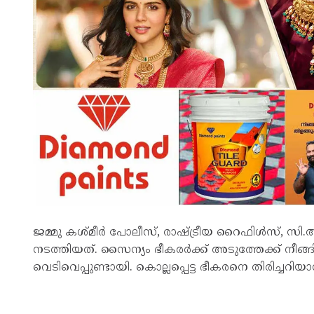
ജമ്മു കശ്മീർ പോലീസ്, രാഷ്ട്രീയ റൈഫിൾസ്, സി
നടത്തിയത്. സൈന്യം ഭീകരർക്ക് അടുത്തേക്ക് നീങ്
വെടിവെപ്പുണ്ടായി. കൊല്ലപ്പെട്ട ഭീകരനെ തിരിച്