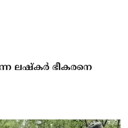
ുന്ന ലഷ്കർ ഭീകരനെ