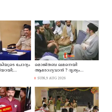
കിയുടെ ചോദ്യം
മൊജ്തബ ഖമനെയി
തിയായി;
ആരോഗ്യവാന്‍ ? ദൃശ്യം
്ട്രേറ്റിന്
പുറത്തുവിട്ട് ഇറാന്‍ മാധ്യമം
SUN,9 AUG 2026
ാക്കും