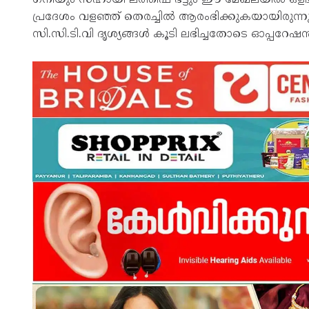
പ്രദേശം വളഞ്ഞ് തെരച്ചിൽ ആരംഭിക്കുകയായിരുന്
സി.സി.ടി.വി ദൃശ്യങ്ങൾ കൂടി ലഭിച്ചതോടെ ഓപ്പറേ