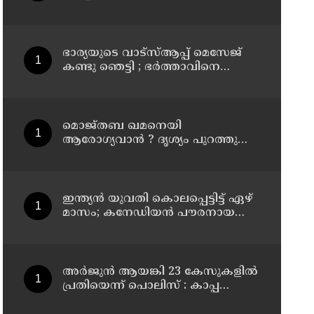
കൂത്തുപറമ്പ് മജിസ്ട്രേറ്റിന്
മുൻപില്‍ ഹാജരാക്കും
ഭാര്യയുടെ വാട്സ്ആപ്പ് മെസേജ്
കണ്ടു ഞെട്ടി ; ഭര്‍ത്താവിനെ
കൊലപ്പെടുത്തി മരണം
റോഡപകടമാക്കി മാറ്റാന്‍
കാമുകനുമായി പദ്ധതിയിട്ട
യുവതിയും സുഹൃത്തും ഒളിവില്‍
മൊജ്തബ ഖമനെയി
ആരോഗ്യവാന്‍ ? ദൃശ്യം പുറത്തുവിട്ട്
ഇറാന്‍ മാധ്യമം
ഇന്ത്യന്‍ യുവതി കൊലപ്പെട്ടിട്ട് ഏഴ്
മാസം; കനേഡിയന്‍ പൗരനായ
പങ്കാളി അറസ്റ്റില്‍
അര്‍ജുന്‍ ആയങ്കി 23 കേസുകളില്‍
പ്രതിയെന്ന് പൊലിസ് : കാപ്പ
ചുമത്തി ജയിലില്‍ അടക്കാന്‍