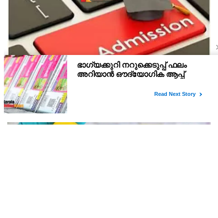
പ്ലസ് വൺ സ്‌കൂൾ/കോമ്പിനേഷൻ ട്രാൻസ്ഫർ
അഡ്മിഷൻ ആഗസ്ത് 10, 11 തീയതികളിൽ
പ്ലസ് വൺ രണ്ടാം സപ്ലിമെന്ററി അലോട്ട്‌മെന്റിനു ശേഷമുള്ള
ഒഴിവുകളിൽ ജില്ല / ജില്ലാന്തര സ്‌കൂൾ/കോമ്പിനേഷൻ ട്രാൻസ്ഫർ
അലോട്ട്‌മെന്റിനായി അപേക്ഷിക്കാനുള്ള അവസരം ആഗസ്റ്റ് 7 ന്
വൈകിട്ട് 4 മണി വരെ നൽകിയിരുന്നു