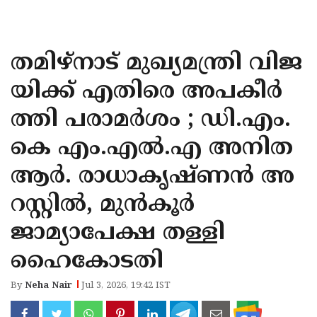
KOZHIKODE
WAYANAD
തമിഴ്നാട് മുഖ്യമന്ത്രി വിജ
KANNUR
യിക്ക് എതിരെ അപകീർ
KASARAGOD
ത്തി പരാമർശം ; ഡി.എം.
കെ എം.എൽ.എ അനിത
ആർ. രാധാകൃഷ്ണൻ അ
റസ്റ്റിൽ, മുൻകൂർ
ജാമ്യാപേക്ഷ തള്ളി
ഹൈകോടതി
By
Neha Nair
Jul 3, 2026, 19:42 IST