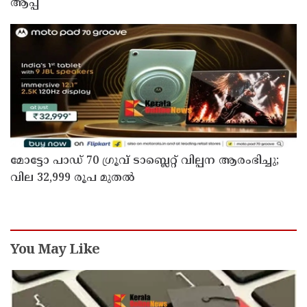
ആപ്പ്
മോട്ടോ പാഡ് 70 ഗ്രൂവ് ടാബ്ലെറ്റ് വില്പന ആരംഭിച്ചു;
വില 32,999 രൂപ മുതൽ
You May Like