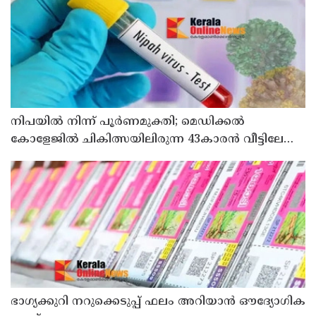
നിപയിൽ നിന്ന് പൂർണമുക്തി; മെഡിക്കൽ
കോളേജിൽ ചികിത്സയിലിരുന്ന 43കാരൻ വീട്ടിലേക്ക്
മടങ്ങി
ഭാഗ്യക്കുറി നറുക്കെടുപ്പ് ഫലം അറിയാൻ ഔദ്യോഗിക