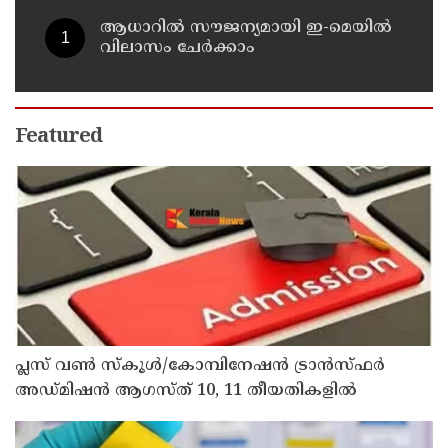
ആധാറിൽ സൗജന്യമായി ഇ-മെയിൽ
വിലാസം ചേർക്കാം
Featured
പ്ലസ് വൺ സ്‌കൂൾ/കോമ്പിനേഷൻ ട്രാൻസ്ഫർ
അഡ്മിഷൻ ആഗസ്ത് 10, 11 തീയതികളിൽ