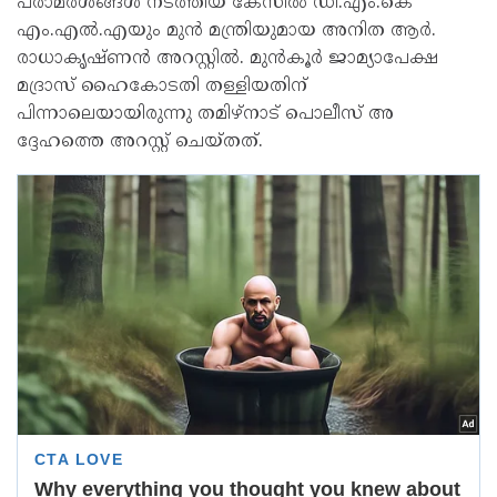
പരാമർശങ്ങൾ നടത്തിയ കേസിൽ ഡി.എം.കെ
എം.എൽ.എയും മുൻ മന്ത്രിയുമായ അനിത ആർ.
രാധാകൃഷ്ണൻ അറസ്റ്റിൽ. മുൻകൂർ ജാമ്യാപേക്ഷ
മദ്രാസ് ഹൈകോടതി തള്ളിയതിന്
പിന്നാലെയായിരുന്നു തമിഴ്നാട് പൊലീസ് അ​​
ദ്ദേഹത്തെ അറസ്റ്റ് ചെയ്തത്.