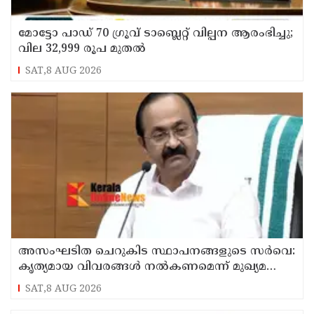
മോട്ടോ പാഡ് 70 ഗ്രൂവ് ടാബ്ലെറ്റ് വില്പന ആരംഭിച്ചു;
വില 32,999 രൂപ മുതൽ
SAT,8 AUG 2026
അസംഘടിത ചെറുകിട സ്ഥാപനങ്ങളുടെ സർവെ:
കൃത്യമായ വിവരങ്ങൾ നൽകണമെന്ന് മുഖ്യമന്ത്രി
വി ഡി സതീശൻ
SAT,8 AUG 2026