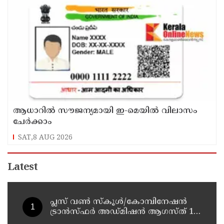
ആധാറിൽ സൗജന്യമായി ഇ-മെയിൽ വിലാസം
ചേർക്കാം
SAT,8 AUG 2026
Latest
പ്ലസ് വൺ സ്‌കൂൾ/കോമ്പിനേഷൻ
ട്രാൻസ്ഫർ അഡ്മിഷൻ ആഗസ്ത് 10,
11 തീയതികളിൽ