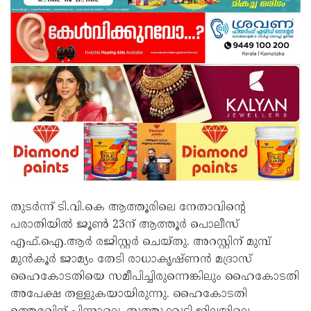
തുടർന്ന് ടി.വി​.കെ ആത്തൂരിലെ നേതാവിന്റെ
പരാതിയിൽ ജൂൺ 23ന് ആത്തൂർ പൊലീസ്
എഫ്.ഐ.ആർ രജിസ്റ്റർ ചെയ്തു. അറസ്റ്റിന് മുമ്പ്
മുൻകൂർ ജാമ്യം തേടി രാധാകൃഷ്ണൻ മദ്രാസ്
ഹൈകോടതിയെ സമീപിച്ചിരുന്നെങ്കിലും ഹൈകോടതി
അപേക്ഷ തള്ളുകയായിരുന്നു. ഹൈകോടതി