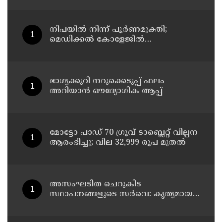
നിപയിൽ നിന്ന് പൂർണമുക്തി;
മെഡിക്കൽ കോളേജിൽ
ചികിത്സയിലിരുന്ന 43കാരൻ
വീട്ടിലേക്ക് മടങ്ങി
ഭാഗ്യക്കുറി നറുക്കെടുപ്പ് ഫലം
അറിയാൻ ഔദ്യോഗിക ആപ്പ്
മോട്ടോ പാഡ് 70 ഗ്രൂവ് ടാബ്ലെറ്റ് വില്പന
ആരംഭിച്ചു; വില 32,999 രൂപ മുതൽ
അസംഘടിത ചെറുകിട
സ്ഥാപനങ്ങളുടെ സർവെ: കൃത്യമായ
വിവരങ്ങൾ നൽകണമെന്ന് മുഖ്യമന്ത്രി
വി ഡി സതീശൻ