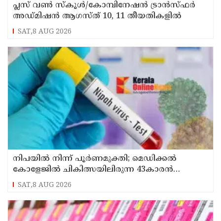
പ്ലസ് വൺ സ്‌കൂൾ/കോമ്പിനേഷൻ ട്രാൻസ്ഫർ
അഡ്മിഷൻ ആഗസ്ത് 10, 11 തീയതികളിൽ
SAT,8 AUG 2026
നിപയിൽ നിന്ന് പൂർണമുക്തി; മെഡിക്കൽ
കോളേജിൽ ചികിത്സയിലിരുന്ന 43കാരൻ
വീട്ടിലേക്ക് മടങ്ങി
SAT,8 AUG 2026