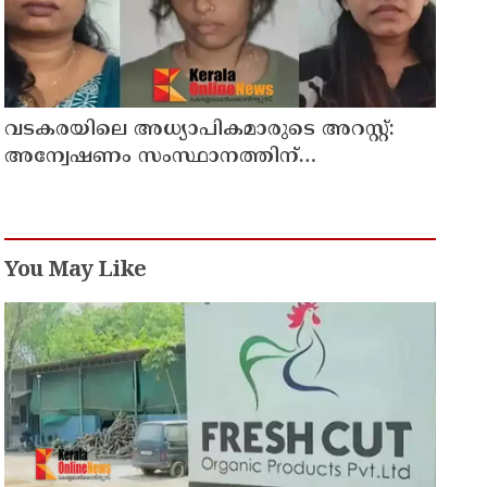
വടകരയിലെ അധ്യാപികമാരുടെ അറസ്റ്റ്:
അന്വേഷണം സംസ്ഥാനത്തിന്
പുറത്തേയ്ക്ക്
You May Like