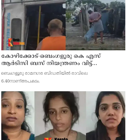
കോഴിക്കോട്-ബെംഗളൂരു കെ എസ്
ആര്‍ടിസി ബസ് നിയന്ത്രണം വിട്ട്
തലകീഴായി മറിഞ്ഞു; ഡ്രൈവര്‍ക്കും
ബെംഗളൂരു രാമനഗര ബിഡതിയില്‍ രാവിലെ
കണ്ടക്ടര്‍ക്കും ദാരുണാന്ത്യം
6.40നാണ്അപകടം.