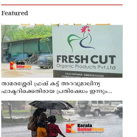
അഭിനന്ദിച്ച് മുന്‍ മന്ത്രി എം ബി
രാജേഷ്
Featured
താമരശ്ശേരി ഫ്രഷ് കട്ട് അറവുമാലിന്യ
ഫാക്ടറിക്കെതിരായ പ്രതിഷേധം ഇന്നും
തുടരും