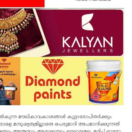
നൽകുന്ന മൗലികാവകാശങ്ങൾ കുറ്റാരോപിതർക്കും
രാളെ മനുഷ്യത്വമില്ലാതെ പെരുമാറി അപമാനിക്കുന്നത്
ം അന്തസ്സും ആരുടെയും ഔദാര്യമല്ല, മറിച്ച് ഓരോ