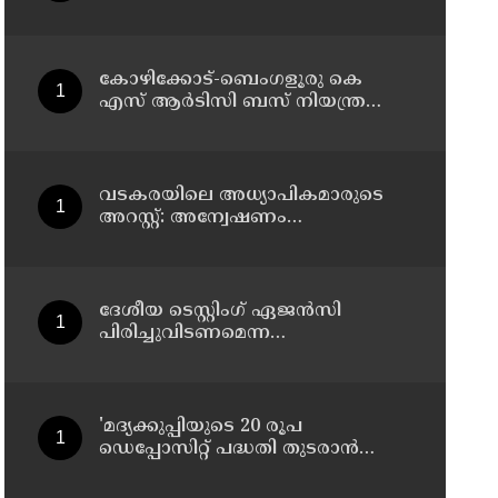
കോഴിക്കോട്-ബെംഗളൂരു കെ
എസ് ആര്‍ടിസി ബസ് നിയന്ത്രണം
വിട്ട് തലകീഴായി മറിഞ്ഞു;
ഡ്രൈവര്‍ക്കും കണ്ടക്ടര്‍ക്കും
ദാരുണാന്ത്യം
വടകരയിലെ അധ്യാപികമാരുടെ
അറസ്റ്റ്: അന്വേഷണം
സംസ്ഥാനത്തിന് പുറത്തേയ്ക്ക്
ദേശീയ ടെസ്റ്റിംഗ് ഏജന്‍സി
പിരിച്ചുവിടണമെന്ന
ആവശ്യവുമായി കോക്രോച്ച്
ജനതാ പാര്‍ട്ടി
'മദ്യക്കുപ്പിയുടെ 20 രൂപ
ഡെപ്പോസിറ്റ് പദ്ധതി തുടരാന്‍
തീരുമാനമെടുത്ത എക്സൈസ്
മന്ത്രി എം ലിജുവിന് നന്ദി';