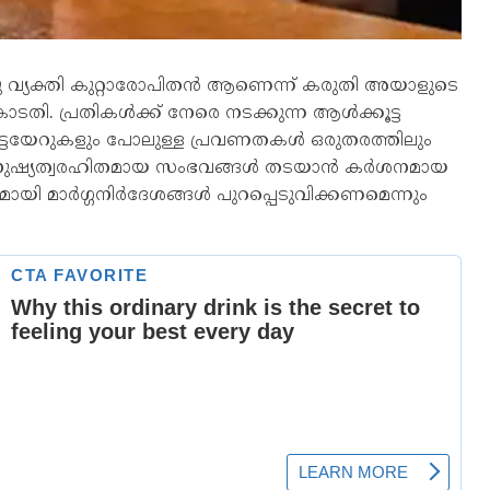
രു വ്യക്തി കുറ്റാരോപിതൻ ആണെന്ന് കരുതി അയാളുടെ
ോടതി. പ്രതികൾക്ക് നേരെ നടക്കുന്ന ആൾക്കൂട്ട
മുട്ടയേറുകളും പോലുള്ള പ്രവണതകൾ ഒരുതരത്തിലും
ം മനുഷ്യത്വരഹിതമായ സംഭവങ്ങൾ തടയാൻ കർശനമായ
യി മാർഗ്ഗനിർദേശങ്ങൾ പുറപ്പെടുവിക്കണമെന്നും