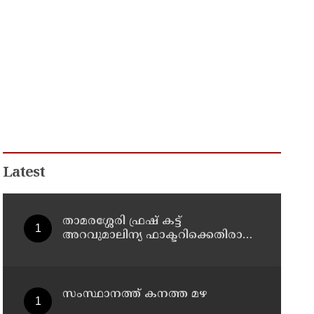
Latest
താമരശ്ശേരി ഫ്രഷ് കട്ട്
അറവുമാലിന്യ ഫാക്ടറിക്കെതിരായ
പ്രതിഷേധം ഇന്നും തുടരും
സംസ്ഥാനത്ത് കനത്ത മഴ