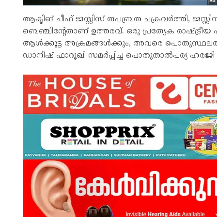
ആക്ടിങ് ചീഫ് ജസ്റ്റിസ് തപബ്രത ചക്രവർത്തി, ജസ്റ
ബെഞ്ചിന്റേതാണ് ഉത്തരവ്. ഒരു പ്രത്യേക രാഷ്ട്രീയ പ
ആൾക്കൂട്ട അക്രമങ്ങൾക്കും, അവരെ പൊതുസ്ഥലത്ത്
ഡാനിഷ് ഫാറൂഖി സമർപ്പിച്ച പൊതുതാൽപര്യ ഹരജി