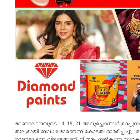
ഭരണഘടനയുടെ 14, 19, 21 അനുച്ഛേദങ്ങൾ ഉറപ്പു
തുല്യമായി ബാധകമാണെന്ന് കോടതി ഓർമിപ്പിച്ചു. ‘ഒ
ഭരണഘടനാ വിരുദ്ധമാണ്. നിയമം നൽകുന്ന സുരക്ഷയു