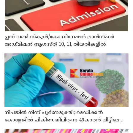
പ്ലസ് വൺ സ്‌കൂൾ/കോമ്പിനേഷൻ ട്രാൻസ്ഫർ
അഡ്മിഷൻ ആഗസ്ത് 10, 11 തീയതികളിൽ
നിപയിൽ നിന്ന് പൂർണമുക്തി; മെഡിക്കൽ
കോളേജിൽ ചികിത്സയിലിരുന്ന 43കാരൻ വീട്ടിലേക്ക്
മടങ്ങി