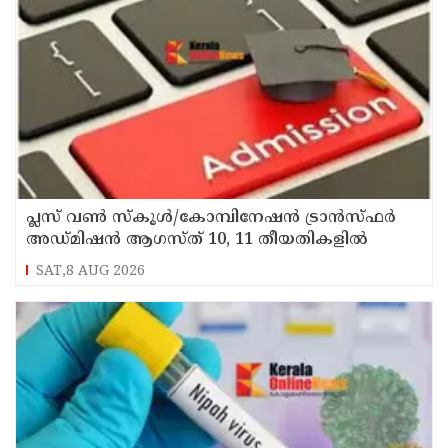
പ്ലസ് വൺ സ്‌കൂൾ/കോമ്പിനേഷൻ ട്രാൻസ്ഫർ
അഡ്മിഷൻ ആഗസ്ത് 10, 11 തീയതികളിൽ
SAT,8 AUG 2026