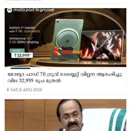
മോട്ടോ പാഡ് 70 ഗ്രൂവ് ടാബ്ലെറ്റ് വില്പന ആരംഭിച്ചു;
വില 32,999 രൂപ മുതൽ
SAT,8 AUG 2026