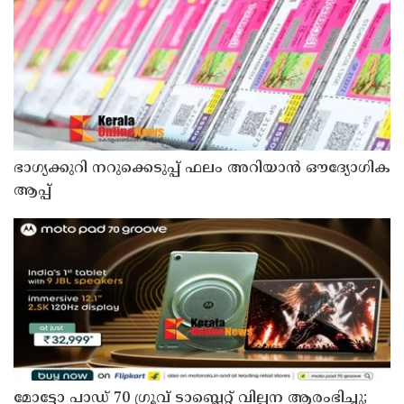
ഭാഗ്യക്കുറി നറുക്കെടുപ്പ് ഫലം അറിയാൻ ഔദ്യോഗിക
ആപ്പ്
മോട്ടോ പാഡ് 70 ഗ്രൂവ് ടാബ്ലെറ്റ് വില്പന ആരംഭിച്ചു;