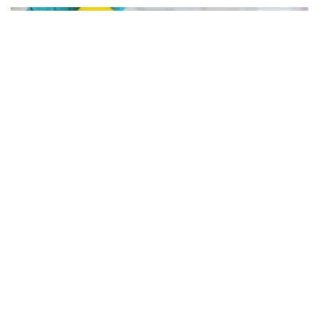
അലോട്ട്‌മെന്റിനായി അപേക്ഷിക്കാനുള്ള അവസരം ആഗസ്റ്റ് 7 ന്
വൈകിട്ട് 4 മണി വരെ നൽകിയിരുന്നു
നിപയിൽ നിന്ന് പൂർണമുക്തി; മെഡിക്കൽ
കോളേജിൽ ചികിത്സയിലിരുന്ന 43കാരൻ വീട്ടിലേക്ക്
മടങ്ങി
നിപ രോഗം ബാധിച്ച് കോഴിക്കോട് ഗവ. മെഡിക്കൽ കോളേജ്
ആശുപത്രിയിൽ ചികിത്സയിലിരുന്ന ഫറോക്ക് സ്വദേശിയായ
43കാരനെ ഡിസ്ചാർജ് ചെയ്തു.