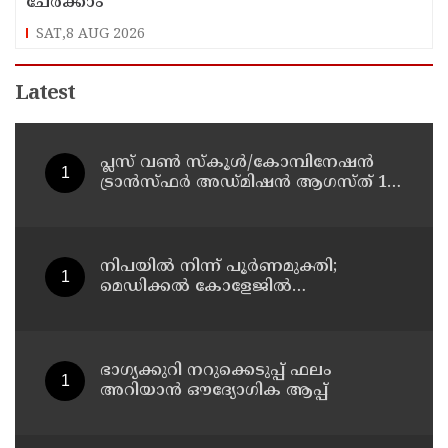
ചേർക്കാം
SAT,8 AUG 2026
Latest
പ്ലസ് വൺ സ്‌കൂൾ/കോമ്പിനേഷൻ
ട്രാൻസ്ഫർ അഡ്മിഷൻ ആഗസ്ത് 10,
11 തീയതികളിൽ
നിപയിൽ നിന്ന് പൂർണമുക്തി;
മെഡിക്കൽ കോളേജിൽ
ചികിത്സയിലിരുന്ന 43കാരൻ
വീട്ടിലേക്ക് മടങ്ങി
ഭാഗ്യക്കുറി നറുക്കെടുപ്പ് ഫലം
അറിയാൻ ഔദ്യോഗിക ആപ്പ്