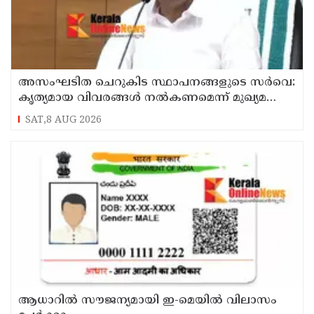
അസംഘടിത ചെറുകിട സ്ഥാപനങ്ങളുടെ സർവെ:
കൃത്യമായ വിവരങ്ങൾ നൽകണമെന്ന് മുഖ്യമന്ത്രി
വി ഡി സതീശൻ
SAT,8 AUG 2026
ആധാറിൽ സൗജന്യമായി ഇ-മെയിൽ വിലാസം