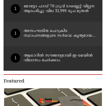
മോട്ടോ പാഡ് 70 ഗ്രൂവ് ടാബ്ലെറ്റ് വില്പന
ആരംഭിച്ചു; വില 32,999 രൂപ മുതൽ
അസംഘടിത ചെറുകിട
സ്ഥാപനങ്ങളുടെ സർവെ: കൃത്യമായ
വിവരങ്ങൾ നൽകണമെന്ന് മുഖ്യമന്ത്രി
വി ഡി സതീശൻ
ആധാറിൽ സൗജന്യമായി ഇ-മെയിൽ
വിലാസം ചേർക്കാം
Featured