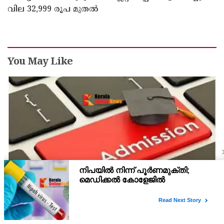
വില 32,999 രൂപ മുതൽ
You May Like
പ്ലസ് വൺ സ്‌കൂൾ/കോമ്പിനേഷൻ ട്രാൻസ്ഫർ
അഡ്മിഷൻ ആഗസ്ത് 10, 11 തീയതികളിൽ
പ്ലസ് വൺ രണ്ടാം സപ്ലിമെന്ററി അലോട്ട്‌മെന്റിനു ശേഷമുള്ള
ഒഴിവുകളിൽ ജില്ല / ജില്ലാന്തര സ്‌കൂൾ/കോമ്പിനേഷൻ ട്രാൻസ്ഫർ