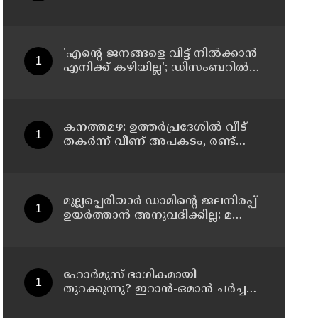
പെട്രോള്‍ ബോംബേറ്
അധികാരമില്ല', കര്‍ശന
വ്യവസ്ഥകളുണ്ടെന്ന് നിതിന്‍
ഗഡ്കരി
'എന്റെ ജനങ്ങളെ വിട്ട് നില്‍ക്കാന്‍
എനിക്ക് കഴിയില്ല'; ഡിസംബറില്‍
ബംഗ്ലാദേശിലേക്ക് മടങ്ങുമെന്ന്
ഷെയ്ഖ് ഹസീന
കനത്തമഴ: ഉത്തര്‍പ്രദേശില്‍ വീട്
തകര്‍ന്ന് വീണ് അപകടം, രണ്ട്
കുട്ടികള്‍ ഉള്‍പ്പടെ 6 പേര്‍ക്ക്
ദാരുണാന്ത്യം
മുല്ലപ്പെരിയാര്‍ ഡാമിന്റെ ജലനിരപ്പ്
ഉയര്‍ത്താന്‍ അനുവദിക്കില്ല: മന്ത്രി
മോന്‍സ് ജോസഫ്
ഹോര്‍മുസ് ഭാഗികമായി
തുറക്കുന്നു? ഇറാന്‍-ഒമാന്‍ ചര്‍ച്ച
ധാരണയിലെത്തിയതായി റിപ്പോര്‍ട്ട്