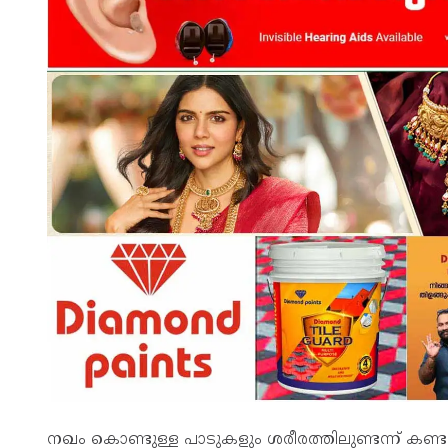
നഖം കൊണ്ടുള്ള പാടുകളും ശരീരത്തിലുണ്ടന്ന് കണ്