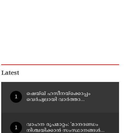
Latest
ഷെയ്ഖ് ഹസീനയ്ക്കൊപ്പം
വെര്‍ച്വലായി വാര്‍ത്താ
സമ്മേളനത്തില്‍ പങ്കെടുത്തു ;
ബംഗ്ലാദേശ് ക്രിക്കറ്റ് ടീം മുന്‍
ക്യാപ്റ്റനും അവാമി ലീഗ്
എംപിയുമായിരുന്ന ഷാക്കിബ്
വാഹന രൂപമാറ്റം: 'മാനദണ്ഡം
അല്‍ ഹസന്റെ വീടിന് നേരെ
നിശ്ചയിക്കാന്‍ സംസ്ഥാനങ്ങള്‍ക്ക്