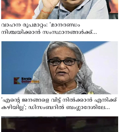
വാഹന രൂപമാറ്റം: 'മാനദണ്ഡം
നിശ്ചയിക്കാന്‍ സംസ്ഥാനങ്ങള്‍ക്ക്
അധികാരമില്ല', കര്‍ശന വ്യവസ്ഥകളുണ്ടെന്ന്
നിതിന്‍ ഗഡ്കരി
'എന്റെ ജനങ്ങളെ വിട്ട് നില്‍ക്കാന്‍ എനിക്ക്
കഴിയില്ല'; ഡിസംബറില്‍ ബംഗ്ലാദേശിലേക്ക്
മടങ്ങുമെന്ന് ഷെയ്ഖ് ഹസീന