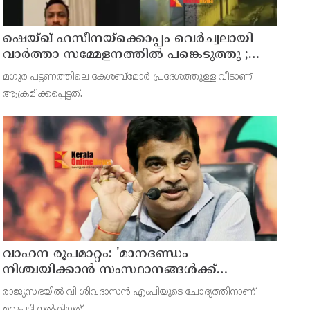
ഷെയ്ഖ് ഹസീനയ്ക്കൊപ്പം വെര്‍ച്വലായി
വാര്‍ത്താ സമ്മേളനത്തില്‍ പങ്കെടുത്തു ;
ബംഗ്ലാദേശ് ക്രിക്കറ്റ് ടീം മുന്‍ ക്യാപ്റ്റനും
മഗുര പട്ടണത്തിലെ കേശബ്മോര്‍ പ്രദേശത്തുള്ള വീടാണ്
അവാമി ലീഗ് എംപിയുമായിരുന്ന ഷാക്കിബ്
ആക്രമിക്കപ്പെട്ടത്.
അല്‍ ഹസന്റെ വീടിന് നേരെ പെട്രോള്‍
ബോംബേറ്
വാഹന രൂപമാറ്റം: 'മാനദണ്ഡം
നിശ്ചയിക്കാന്‍ സംസ്ഥാനങ്ങള്‍ക്ക്
അധികാരമില്ല', കര്‍ശന വ്യവസ്ഥകളുണ്ടെന്ന്
രാജ്യസഭയില്‍ വി ശിവദാസന്‍ എംപിയുടെ ചോദ്യത്തിനാണ്
നിതിന്‍ ഗഡ്കരി
മറുപടി നല്‍കിയത്.