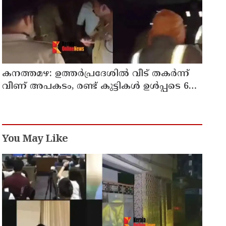
കനത്തമഴ: ഉത്തര്‍പ്രദേശില്‍ വീട് തകര്‍ന്ന്
വീണ് അപകടം, രണ്ട് കുട്ടികള്‍ ഉള്‍പ്പടെ 6
പേര്‍ക്ക് ദാരുണാന്ത്യം
You May Like