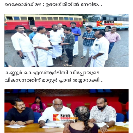
റെക്കോർഡ് മഴ ; ഉദയഗിരിയിൽ നേരിയ
ഉരുൾപൊട്ടൽ; 13 പേരെ ക്യാമ്പിലേക്ക് മാറ്റി
കണ്ണൂർ കെഎസ്ആർടിസി ഡിപ്പോയുടെ
വികസനത്തിന് മാസ്റ്റർ പ്ലാൻ തയ്യാറാക്കി
സമർപ്പിക്കും : ടി ഒ മോഹനൻ എം എൽ എ