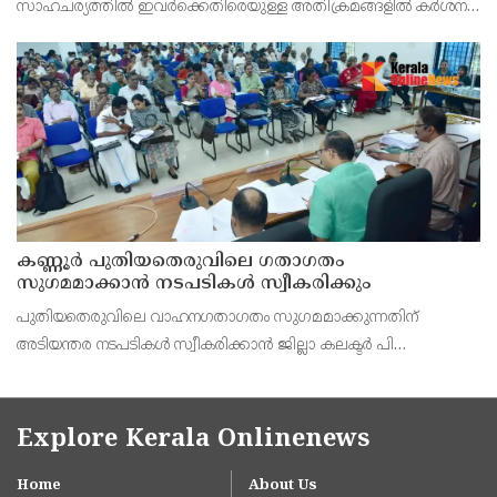
സാഹചര്യത്തിൽ ഇവർക്കെതിരെയുള്ള അതിക്രമങ്ങളിൽ കർശന
നടപടി സ്വീകരിക്കുമെന്ന് വയോജന കമ്മീഷൻ ചെയർമാൻ അഡ്വ.
കെ. സോമപ്രസാദ്.
കണ്ണൂർ പുതിയതെരുവിലെ ഗതാഗതം
സുഗമമാക്കാന്‍ നടപടികള്‍ സ്വീകരിക്കും
പുതിയതെരുവിലെ വാഹനഗതാഗതം സുഗമമാക്കുന്നതിന്
അടിയന്തര നടപടികള്‍ സ്വീകരിക്കാന്‍ ജില്ലാ കലക്ടര്‍ പി
വിഷ്ണുരാജിന്റെ നേതൃത്വത്തില്‍ ചേര്‍ന്ന യോഗത്തില്‍ തീരുമാനം.
Explore Kerala Onlinenews
Home
About Us