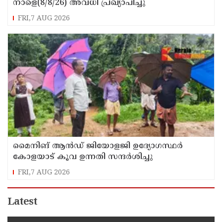
നാളെ(8/8/26) അവധി പ്രഖ്യാപിച്ചു
FRI,7 AUG 2026
മൈനിങ് ആൻഡ്​ ജിയോളജി ഉദ്യോഗസ്ഥർ
കോളയാട് കൂവ ഉന്നതി സന്ദർശിച്ചു
FRI,7 AUG 2026
Latest