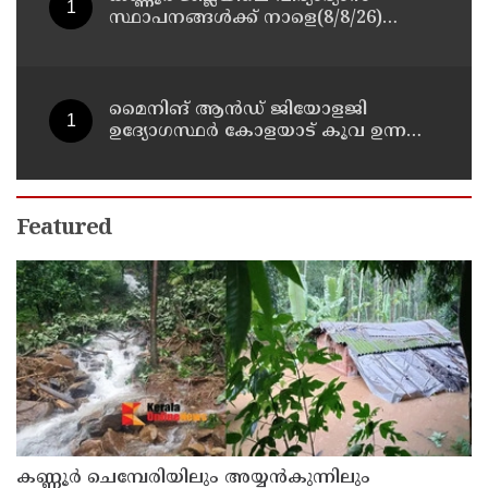
സ്ഥാപനങ്ങള്‍ക്ക് നാളെ(8/8/26)
അവധി പ്രഖ്യാപിച്ചു
മൈനിങ് ആൻഡ്​ ജിയോളജി
ഉദ്യോഗസ്ഥർ കോളയാട് കൂവ ഉന്നതി
സന്ദർശിച്ചു
Featured
കണ്ണൂർ ചെമ്പേരിയിലും അയ്യൻകുന്നിലും