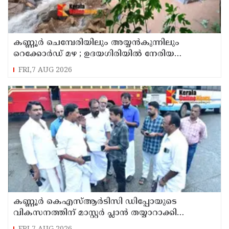
കണ്ണൂർ ചെമ്പേരിയിലും അയ്യൻകുന്നിലും
റെക്കോർഡ് മഴ ; ഉദയഗിരിയിൽ നേരിയ
ഉരുൾപൊട്ടൽ; 13 പേരെ ക്യാമ്പിലേക്ക് മാറ്റി
FRI,7 AUG 2026
കണ്ണൂർ കെഎസ്ആർടിസി ഡിപ്പോയുടെ
വികസനത്തിന് മാസ്റ്റർ പ്ലാൻ തയ്യാറാക്കി
സമർപ്പിക്കും : ടി ഒ മോഹനൻ എം എൽ എ