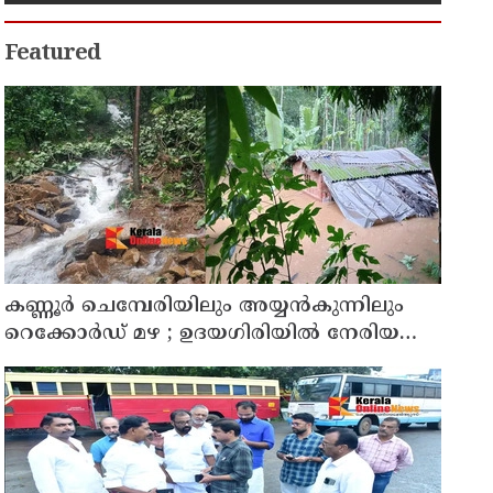
Featured
കണ്ണൂർ ചെമ്പേരിയിലും അയ്യൻകുന്നിലും
റെക്കോർഡ് മഴ ; ഉദയഗിരിയിൽ നേരിയ
ഉരുൾപൊട്ടൽ; 13 പേരെ ക്യാമ്പിലേക്ക് മാറ്റി