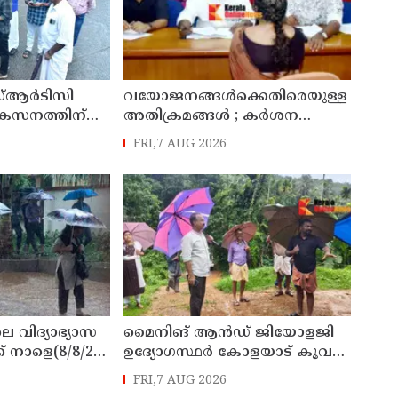
്ആർടിസി
വയോജനങ്ങൾക്കെതിരെയുള്ള
ികസനത്തിന്
അതിക്രമങ്ങൾ ; കർശന
്യാറാക്കി
നടപടി സ്വീകരിക്കുമെന്ന്
FRI,7 AUG 2026
 ടി ഒ മോഹനൻ
കമ്മീഷൻ
െ വിദ്യാഭ്യാസ
മൈനിങ് ആൻഡ്​ ജിയോളജി
് നാളെ(8/8/26)
ഉദ്യോഗസ്ഥർ കോളയാട് കൂവ
്ചു
ഉന്നതി സന്ദർശിച്ചു
FRI,7 AUG 2026