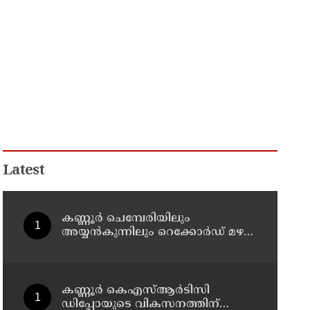
Latest
കണ്ണൂർ ചെമ്പേരിയിലും
അയ്യൻകുന്നിലും റെക്കോർഡ് മഴ ;
ഉദയഗിരിയിൽ നേരിയ
ഉരുൾപൊട്ടൽ; 13 പേരെ
ക്യാമ്പിലേക്ക് മാറ്റി
കണ്ണൂർ കെഎസ്ആർടിസി
ഡിപ്പോയുടെ വികസനത്തിന്