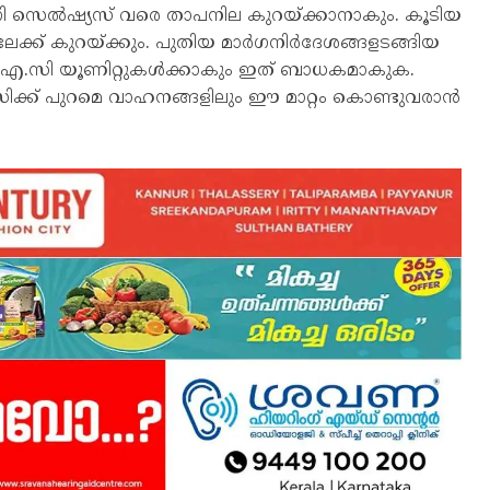
ഗ്രി സെൽഷ്യസ് വരെ താപനില കുറയ്ക്കാനാകും. കൂടിയ
േക്ക് കുറയ്ക്കും. പുതിയ മാർഗനിർദേശങ്ങളടങ്ങിയ
്ന എ.സി യൂണിറ്റുകൾക്കാകും ഇത് ബാധകമാകുക.
സിക്ക് പുറമെ വാഹനങ്ങളിലും ഈ മാറ്റം കൊണ്ടുവരാൻ