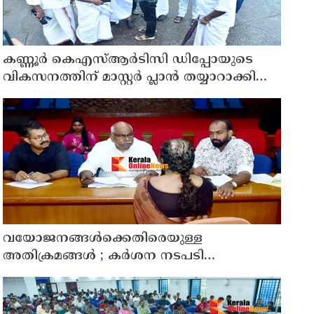
കണ്ണൂർ കെഎസ്ആർടിസി ഡിപ്പോയുടെ
വികസനത്തിന് മാസ്റ്റർ പ്ലാൻ തയ്യാറാക്കി
സമർപ്പിക്കും : ടി ഒ മോഹനൻ എം എൽ എ
വയോജനങ്ങൾക്കെതിരെയുള്ള
അതിക്രമങ്ങൾ ; കർശന നടപടി
സ്വീകരിക്കുമെന്ന് കമ്മീഷൻ