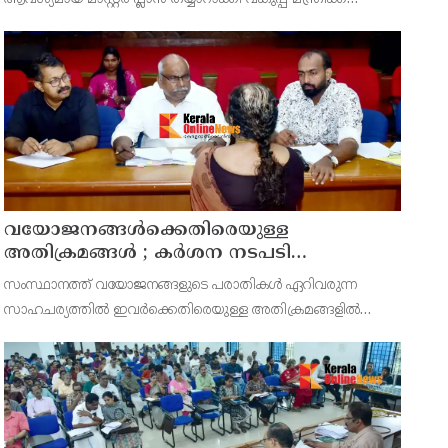
സമർപ്പിക്കുമെന്ന് അഡ്വ.ടി ഒ മോഹനൻ എംഎൽഎ
അറിയിച്ചു. ഡിപ്പോയ്ക്ക് നാല് ഏക്കറിൽ അധികം വരുന്ന
സ്ഥലമുണ്ട്
വയോജനങ്ങൾക്കെതിരെയുള്ള
അതിക്രമങ്ങൾ ; കർശന നടപടി
സ്വീകരിക്കുമെന്ന് കമ്മീഷൻ
സംസ്ഥാനത്ത് വയോജനങ്ങളുടെ പരാതികൾ ഏറിവരുന്ന
സാഹചര്യത്തിൽ ഇവർക്കെതിരെയുള്ള അതിക്രമങ്ങളിൽ
കർശന നടപടി സ്വീകരിക്കുമെന്ന് വയോജന കമ്മീഷൻ
ചെയർമാൻ അഡ്വ. കെ. സോമപ്രസാദ്.