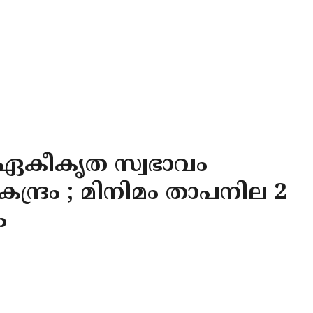
ഏകീകൃത സ്വഭാവം
്ദ്രം ; മിനിമം താപനില 2
ം