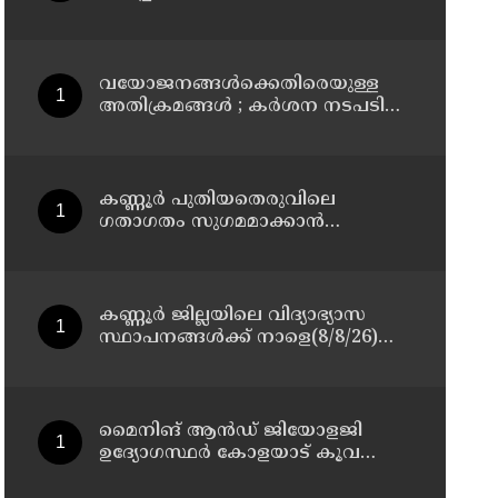
മാസ്റ്റർ പ്ലാൻ തയ്യാറാക്കി
സമർപ്പിക്കും : ടി ഒ മോഹനൻ എം
എൽ എ
വയോജനങ്ങൾക്കെതിരെയുള്ള
അതിക്രമങ്ങൾ ; കർശന നടപടി
സ്വീകരിക്കുമെന്ന് കമ്മീഷൻ
കണ്ണൂർ പുതിയതെരുവിലെ
ഗതാഗതം സുഗമമാക്കാന്‍
നടപടികള്‍ സ്വീകരിക്കും
കണ്ണൂർ ജില്ലയിലെ വിദ്യാഭ്യാസ
സ്ഥാപനങ്ങള്‍ക്ക് നാളെ(8/8/26)
അവധി പ്രഖ്യാപിച്ചു
മൈനിങ് ആൻഡ്​ ജിയോളജി
ഉദ്യോഗസ്ഥർ കോളയാട് കൂവ
ഉന്നതി സന്ദർശിച്ചു