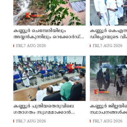
കണ്ണൂർ ചെമ്പേരിയിലും
കണ്ണൂർ കെഎസ
അയ്യൻകുന്നിലും റെക്കോർഡ്
ഡിപ്പോയുടെ വ
മഴ ; ഉദയഗിരിയിൽ നേരിയ
മാസ്റ്റർ പ്ലാൻ തയ
FRI,7 AUG 2026
FRI,7 AUG 2026
ഉരുൾപൊട്ടൽ; 13 പേരെ
സമർപ്പിക്കും :
ക്യാമ്പിലേക്ക് മാറ്റി
എം എൽ എ
കണ്ണൂർ പുതിയതെരുവിലെ
കണ്ണൂർ ജില്ലയില
ഗതാഗതം സുഗമമാക്കാന്‍
സ്ഥാപനങ്ങള്‍ക്ക
നടപടികള്‍ സ്വീകരിക്കും
അവധി പ്രഖ്യാപിച
FRI,7 AUG 2026
FRI,7 AUG 2026