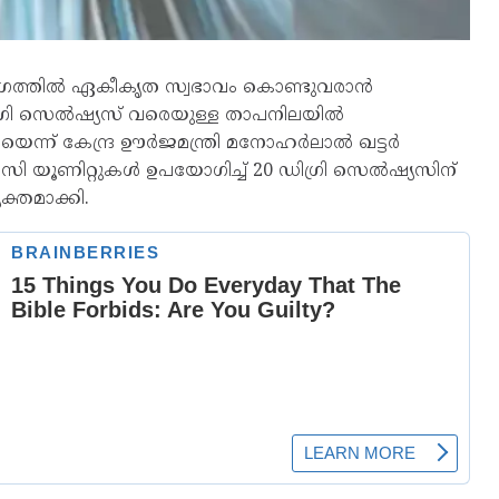
ോഗത്തിൽ ഏകീകൃത സ്വഭാവം കൊണ്ടുവരാൻ
 ഡിഗ്രി സെൽഷ്യസ് വരെയുള്ള താപനിലയിൽ
യെന്ന് കേന്ദ്ര ഊർജമന്ത്രി മനോഹർലാൽ ഖട്ടർ
 യൂണിറ്റുകൾ ഉപയോഗിച്ച് 20 ഡിഗ്രി സെൽഷ്യസിന്
യക്തമാക്കി.