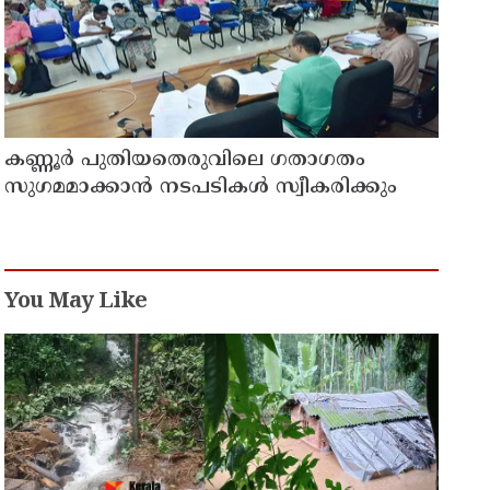
കണ്ണൂർ പുതിയതെരുവിലെ ഗതാഗതം
സുഗമമാക്കാന്‍ നടപടികള്‍ സ്വീകരിക്കും
You May Like