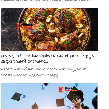
ചോദ്യം ചെയ്യും. നേതാക്കള്‍ക്ക് നോട്ടീസ് അയച്ചു തുടങ്ങി.
സിപിഐഎം സംസ്ഥാന സെക്രട്ടറി എം വി ഗോവിന്ദൻ, ജോ
ഉച്ചയൂണ് അടിപൊളിയാക്കാൻ ഈ ഐറ്റം
തയ്യാറാക്കി നോക്കൂ...
ചിക്കന്‍ – ഒരു കിലോ കബ്സ റൈസ് – ഒരു കപ്പു ഡ്രൈ
നാരങ്ങ – ഒരെണ്ണം ഏലയ്ക്ക എട്ടെണ്ണം