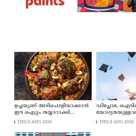
ഉച്ചയൂണ് അടിപൊളിയാക്കാൻ
ഡിപ്ലോമ, ഐ
ഈ ഐറ്റം തയ്യാറാക്കി
യോഗ്യതയുള്ളവര്‍ക
നോക്കൂ...
പ്രവേശനം ; ബി
THU,6 AUG 2026
THU,6 AUG 2026
പ്രവേശനത്തിന് പ
നിര്‍ബന്ധമില്ല; 