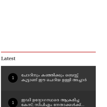
Latest
ചോറിനും കഞ്ഞിക്കും ബെസ്റ്റ്
കൂട്ടാണ് ഈ ചെറിയ ഉള്ളി അച്ചാർ
ഇഡി ഉദ്യോഗസ്ഥരെ ആക്രമിച്ച
കേസ്; സിപിഎം നേതാക്കൾക്ക്