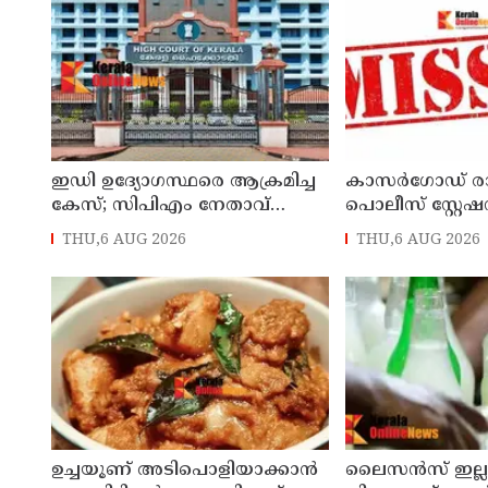
പുറത്തിറക്കി ഉന
വകുപ്പ്
ഇഡി ഉദ്യോഗസ്ഥരെ ആക്രമിച്ച
കാസർഗോഡ് ര
കേസ്; സിപിഎം നേതാവ്
പൊലീസ് സ്റ്റേഷ
ഐപി ബിനു അടക്കം ആറു
പൊലീസ് ഓഫീ
THU,6 AUG 2026
THU,6 AUG 2026
പേർക്ക് കൂടി ജാമ്യം
കാണാനില്ലെന്ന
ഉച്ചയൂണ് അടിപൊളിയാക്കാൻ
ലൈസന്‍സ് ഇല്