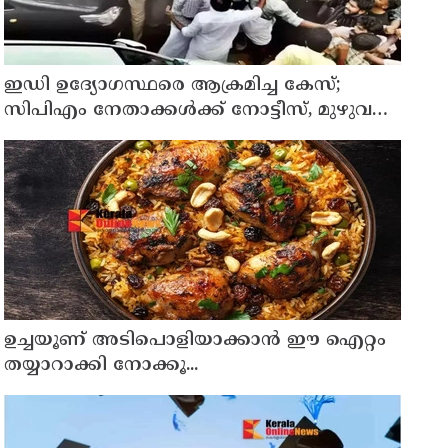
ഇഡി ഉദ്യോഗസ്ഥരെ ആക്രമിച്ച കേസ്;
സിപിഎം നേതാക്കൾക്ക് നോട്ടീസ്, മുഴുവൻ
പേരെയും ചോദ്യം ചെയ്യും
ഉച്ചയൂണ് അടിപൊളിയാക്കാൻ ഈ ഐറ്റം
തയ്യാറാക്കി നോക്കൂ...