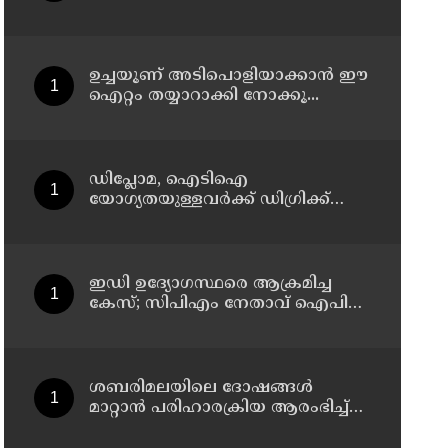
നോട്ടീസ്, മുഴുവൻ പേരെയും
ചോദ്യം ചെയ്യും
ഉച്ചയൂണ് അടിപൊളിയാക്കാൻ ഈ
ഐറ്റം തയ്യാറാക്കി നോക്കൂ...
ഡിപ്ലോമ, ഐടിഐ
യോഗ്യതയുള്ളവര്‍ക്ക് ഡിഗ്രിക്ക്
പ്രവേശനം ; ബിരുദ
പ്രവേശനത്തിന് പ്ലസ് ടു
നിര്‍ബന്ധമില്ല; ഉത്തരവ്
പുറത്തിറക്കി ഉന്നത വിദ്യാഭ്യാസ
ഇഡി ഉദ്യോഗസ്ഥരെ ആക്രമിച്ച
വകുപ്പ്
കേസ്; സിപിഎം നേതാവ് ഐപി
ബിനു അടക്കം ആറു പേർക്ക് കൂടി
ജാമ്യം
ശബരിമലയിലെ ദോഷങ്ങൾ
മാറ്റാൻ പരിഹാരക്രിയ ആരംഭിച്ച്
ദേവസ്വം; 25 ക്ഷേത്രങ്ങളിലും