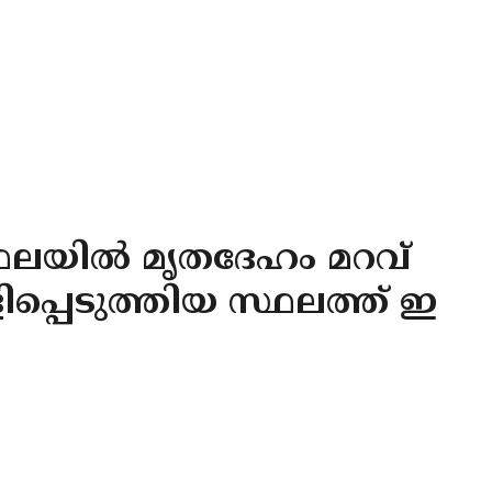
ഥലയില്‍ മൃതദേഹം മറവ്
ിപ്പെടുത്തിയ സ്ഥലത്ത് ഇ