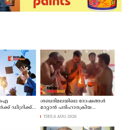
ടിഐ
ശബരിമലയിലെ ദോഷങ്ങൾ
്ക് ഡിഗ്രിക്ക്
മാറ്റാൻ പരിഹാരക്രിയ
രുദ
ആരംഭിച്ച് ദേവസ്വം; 25
THU,6 AUG 2026
്ലസ് ടു
ക്ഷേത്രങ്ങളിലും പ്രത്യേക പൂജ
ഉത്തരവ്