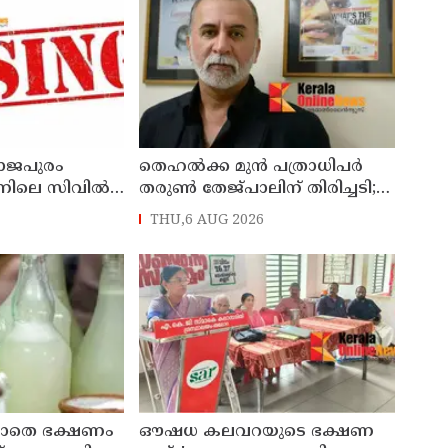
്നത വിദ്യാഭ്യാസ
ാജപുരം
തെഹല്‍ക്ക മുന്‍ പത്രാധിപര്‍
നിലെ സിവില്‍
തരുൺ തേജ്പാലിന് തിരിച്ചടി;
സാറെ
ബലാത്സംഗ കേസില്‍
THU,6 AUG 2026
് പരാതി
കുറ്റക്കാരന്‍
ലാതെ ഭക്ഷണം
ഔഷധ കലവറയുടെ ഭക്ഷണ