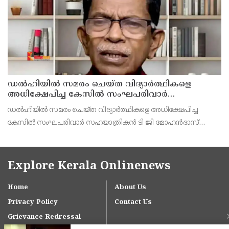
ഹുസൈൻ പി.എ അ
ഡൽഹിയിൽ സമരം ചെയ്ത വിദ്യാർത്ഥികളെ
അധിക്ഷേപിച്ച കേസില്‍ സംഘപരിവാർ
സഹയാത്രികൻ ടി ജി മോഹന്‍ദാസ് കസ്റ്റഡിയിൽ
ഡല്‍ഹിയില്‍ സമരം ചെയ്ത വിദ്യാര്‍ത്ഥികളെ അധിക്ഷേപിച്ച
കേസില്‍ സംഘപരിവാര്‍ സഹയാത്രികന്‍ ടി ജി മോഹന്‍ദാസ്
പൊലീസ് കസ്റ്റഡിയില്‍. എറണാകുളം മട്ടാഞ്ചേരിയിലെ വീട്ടില്‍
റെയ്ഡ്
Explore Kerala Onlinenews
Home
About Us
Privacy Policy
Contact Us
Grievance Redressal