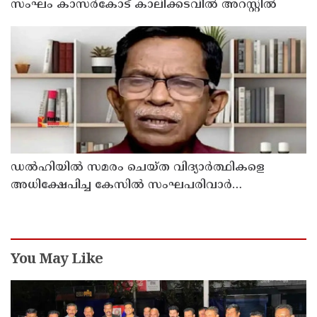
സംഘം കാസർകോട് കാലിക്കടവിൽ അറസ്റ്റിൽ
ഡൽഹിയിൽ സമരം ചെയ്ത വിദ്യാർത്ഥികളെ
അധിക്ഷേപിച്ച കേസില്‍ സംഘപരിവാർ
സഹയാത്രികൻ ടി ജി മോഹന്‍ദാസ് കസ്റ്റഡിയിൽ
You May Like