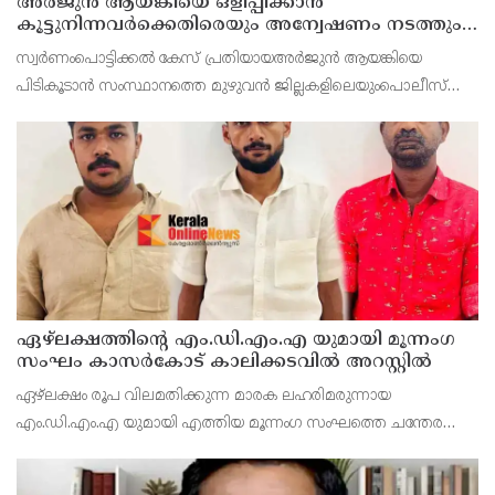
അർജുൻ ആയങ്കിയെ ഒളിപ്പിക്കാൻ
കൂട്ടുനിന്നവർക്കെതിരെയും അന്വേഷണം നടത്തും:
കണ്ണൂർ റേഞ്ച് ഡി. ഐ ജി കെ. കാർത്തിക്ക്
സ്വർണംപൊട്ടിക്കൽ കേസ് പ്രതിയായഅർജുൻ ആയങ്കിയെ
പിടികൂടാൻ സംസ്ഥാനത്തെ മുഴുവൻ ജില്ലകളിലെയുംപൊലീസ്
മേധാവിമാർക്കും നിർദേശം നൽകിയിരുന്നുവെന്ന് കണ്ണൂർ റേഞ്ച്
ഏഴ്ലക്ഷത്തിൻ്റെ എം.ഡി.എം.എ യുമായി മൂന്നംഗ
സംഘം കാസർകോട് കാലിക്കടവിൽ അറസ്റ്റിൽ
ഏഴ്ലക്ഷം രൂപ വിലമതിക്കുന്ന മാരക ലഹരിമരുന്നായ
എം.ഡി.എം.എ യുമായി എത്തിയ മൂന്നംഗ സംഘത്തെ ചന്തേര
പൊലീസ് അറസ്റ്റ് ചെയ്തു. എറണാകുളം പെരുമ്പാവൂർ
സ്വദേശികളായ പി.എ അബ്ദുൾ സലാം , കെ.എച്ച് മുഹമ്മദ്