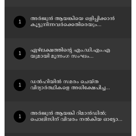
അർജുൻ ആയങ്കിയെ ഒളിപ്പിക്കാൻ
കൂട്ടുനിന്നവർക്കെതിരെയും
അന്വേഷണം നടത്തും: കണ്ണൂർ റേഞ്ച്
ഡി. ഐ ജി കെ. കാർത്തിക്ക്
ഏഴ്ലക്ഷത്തിൻ്റെ എം.ഡി.എം.എ
യുമായി മൂന്നംഗ സംഘം
കാസർകോട് കാലിക്കടവിൽ
അറസ്റ്റിൽ
ഡൽഹിയിൽ സമരം ചെയ്ത
വിദ്യാർത്ഥികളെ അധിക്ഷേപിച്ച
കേസില്‍ സംഘപരിവാർ
സഹയാത്രികൻ ടി ജി മോഹന്‍ദാസ്
കസ്റ്റഡിയിൽ
അര്‍ജുന്‍ ആയങ്കി റിമാന്‍ഡില്‍;
പൊലിസിന് വിവരം നൽകിയ ഓട്ടോ
ഡ്രൈവർക്ക് ഒരു ലക്ഷം
പാരിതോഷികം നൽകുമെന്ന് മന്ത്രി