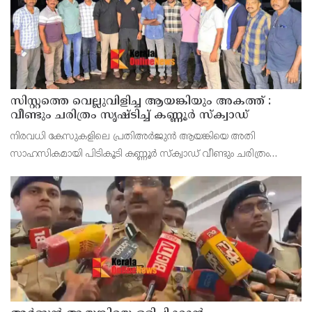
സിസ്റ്റത്തെ വെല്ലുവിളിച്ച ആയങ്കിയും അകത്ത് :
വീണ്ടും ചരിത്രം സൃഷ്‌ടിച്ച് കണ്ണൂർ സ്‌ക്വാഡ്
നിരവധി കേസുകളിലെ പ്രതിഅർജുൻ ആയങ്കിയെ അതി
സാഹസികമായി പിടികൂടി കണ്ണൂർ സ്‌ക്വാഡ് വീണ്ടും ചരിത്രം
സൃഷ്‌ടിച്ചു. നൂതന സാങ്കേതിക വിദ്യയിലൂടെ ആയങ്കിയുടെ വാഹന
സഞ്ചാരം തിരിച്ചറിയുകയും