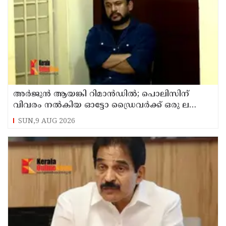
അര്‍ജുന്‍ ആയങ്കി റിമാന്‍ഡില്‍; പൊലിസിന്
വിവരം നൽകിയ ഓട്ടോ ഡ്രൈവർക്ക് ഒരു ലക്ഷം
പാരിതോഷികം നൽകുമെന്ന് മന്ത്രി
SUN,9 AUG 2026