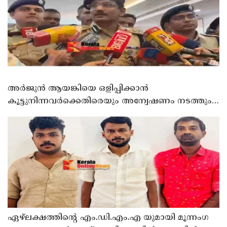
അർജുൻ ആയങ്കിയെ ഒളിപ്പിക്കാൻ
കൂട്ടുനിന്നവർക്കെതിരെയും അന്വേഷണം നടത്തും:
കണ്ണൂർ റേഞ്ച് ഡി. ഐ ജി കെ. കാർത്തിക്ക്
ഏഴ്ലക്ഷത്തിൻ്റെ എം.ഡി.എം.എ യുമായി മൂന്നംഗ