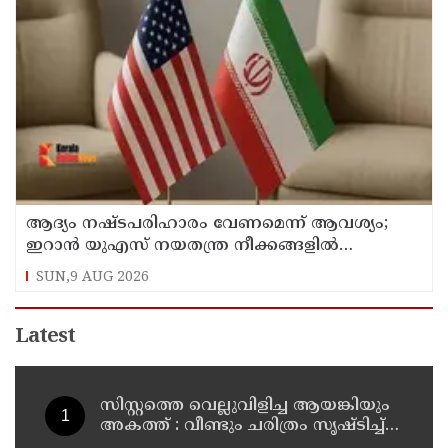
ആദ്യം നഷ്ടപരിഹാരം വേണമെന്ന് ആവശ്യം;
ഇറാന്‍ യുഎസ് നയതന്ത്ര നീക്കങ്ങളില്‍
അനിശ്ചിതത്വം
SUN,9 AUG 2026
Latest
സിസ്റ്റത്തെ വെല്ലുവിളിച്ച ആയങ്കിയും
അകത്ത് : വീണ്ടും ചരിത്രം സൃഷ്‌ടിച്ച്
കണ്ണൂർ സ്‌ക്വാഡ്