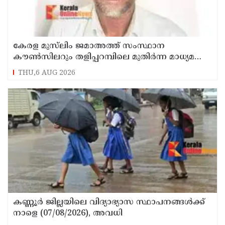
കേരള മുസ്‌ലിം ജമാഅത്ത് സംസ്ഥാന
കൗൺസിലറും തളിപ്പറമ്പിലെ മുതിർന്ന മാധ്യമ
പ്രവർത്തകനുമായ ബി എ അലി മൊഗ്രാൽ
THU,6 AUG 2026
നിര്യാതനായി
കണ്ണൂർ ജില്ലയിലെ വിദ്യാഭ്യാസ സ്ഥാപനങ്ങള്‍ക്ക്
നാളെ (07/08/2026), അവധി