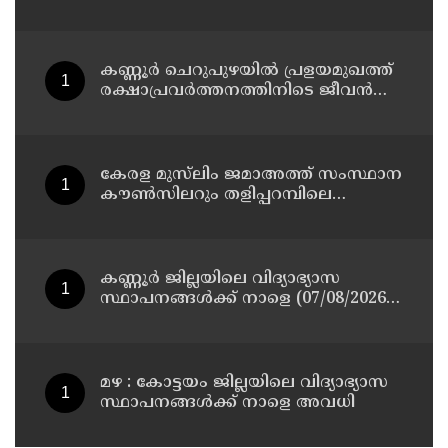
തമിഴ്‌നാട് സ്വദേശിയായ
സെയിൽസ്മാൻ തെങ്കാശിയിൽ
പിടിയിൽ
കണ്ണൂർ ചെറുപുഴയിൽ പ്രളയമുഖത്ത്
രക്ഷാപ്രവർത്തനത്തിനിടെ ജീവൻ
നഷ്ടപ്പെട്ട ആർ. രാജേഷിൻ്റെ ഭൗതിക
ശരീരത്തോട് അനാദരവ്
കാണിച്ചതായി ആരോപണം
കേരള മുസ്‌ലിം ജമാഅത്ത് സംസ്ഥാന
കൗൺസിലറും തളിപ്പറമ്പിലെ
മുതിർന്ന മാധ്യമ പ്രവർത്തകനുമായ
ബി എ അലി മൊഗ്രാൽ നിര്യാതനായി
കണ്ണൂർ ജില്ലയിലെ വിദ്യാഭ്യാസ
സ്ഥാപനങ്ങള്‍ക്ക് നാളെ (07/08/2026),
അവധി
മഴ : കോട്ടയം ജില്ലയിലെ വിദ്യാഭ്യാസ
സ്ഥാപനങ്ങൾക്ക് നാളെ അവധി