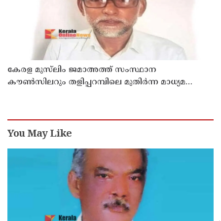
കേരള മുസ്‌ലിം ജമാഅത്ത് സംസ്ഥാന
കൗൺസിലറും തളിപ്പറമ്പിലെ മുതിർന്ന മാധ്യമ
പ്രവർത്തകനുമായ ബി എ അലി മൊഗ്രാൽ
നിര്യാതനായി
You May Like