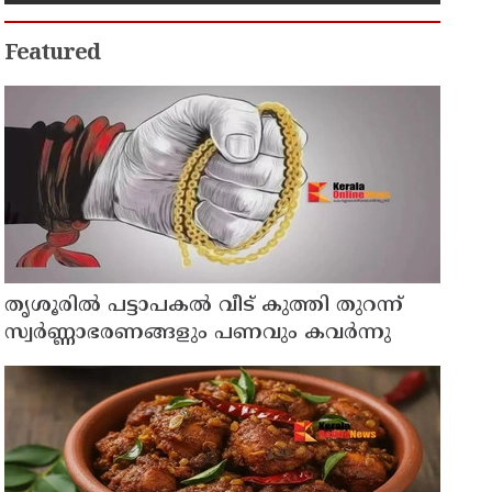
Featured
തൃശൂരിൽ പട്ടാപകൽ വീട് കുത്തി തുറന്ന്
സ്വർണ്ണാഭരണങ്ങളും പണവും കവർന്നു