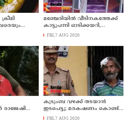
 ക്രീമി
മഞ്ചേരിയിൽ വീടിനകത്തേക്ക്
ാവരെയും
കാട്ടുപന്നി ഓടിക്കയറി,
ന കറി
രണ്ടരവയസ്സുകാരി രക്ഷപ്പെട്ടത്
FRI,7 AUG 2026
തലനാരിഴക്ക്
കുടുംബ വഴക്ക് തടയാന്‍
രാജേഷിൻ്റെ
ഇടപെട്ടു; മരകഷണം കൊണ്ട്
്ചയിൽ
പിതാവ് മർദിച്ച 17കാരിക്ക്
FRI,7 AUG 2026
ടി കണ്ണൂർ
ദാരുണാന്ത്യം