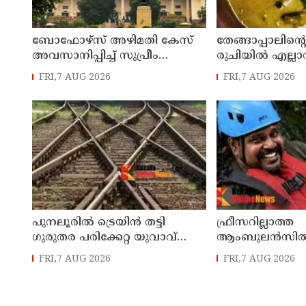
ബോഫോഴ്സ് അഴിമതി കേസ്
തേങ്ങാപ്പാലിന്റെ
അവസാനിപ്പിച്ച് സുപ്രീം
രുചിയിൽ എല്ല
കോടതി
കൊതിപ്പിക്കുന്
FRI,7 AUG 2026
FRI,7 AUG 2026
പുനലൂരിൽ ട്രെയിൻ തട്ടി
ഫ്രീസറില്ലാത്ത
ഗുരുതര പരിക്കേറ്റ യുവാവ്
ആംബുലൻസിൽ 
മരിച്ചു
മൃതദേഹം; വീഴ
FRI,7 AUG 2026
FRI,7 AUG 2026
വിശദീകരണം തേ
എഡിഎം