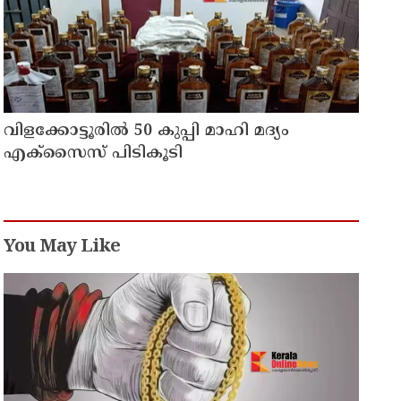
വിളക്കോട്ടൂരിൽ 50 കുപ്പി മാഹി മദ്യം
എക്സൈസ് പിടികൂടി
You May Like