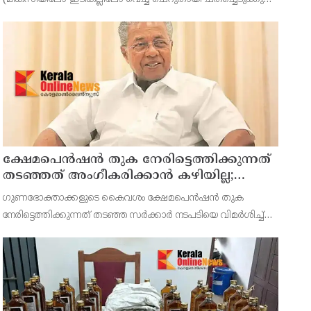
വറ്റൽമുളക് ചതച്ചത്- 4 ടേബിൾ സ്പൂൺ വെളിച്ചെണ്ണ- 4
ടേബിൾ സ്പൂൺ കറിവേപ്പില, ഉപ്പ്- ആവശ്യത്തിന് തയ്യാ
ക്ഷേമപെൻഷൻ തുക നേരിട്ടെത്തിക്കുന്നത്
തടഞ്ഞത് അംഗീകരിക്കാൻ കഴിയില്ല;
സർക്കാരിന്റെ നടപടിയെ വിമർശിച്ച്
ഗുണഭോക്താക്കളുടെ കൈവശം ക്ഷേമപെൻഷൻ തുക
പ്രതിപക്ഷ നേതാവ് പിണറായി വിജയൻ
നേരിട്ടെത്തിക്കുന്നത് തടഞ്ഞ സർക്കാർ നടപടിയെ വിമർശിച്ച്
പ്രതിപക്ഷ നേതാവ് പിണറായി വിജയൻ. രാജ്യത്തിനു
മാതൃകയായ കേരളത്തിലെ സാമൂഹ്യക്ഷേമ പെൻഷൻ വിതരണ
സംവിധാനം അട്ടിമറി