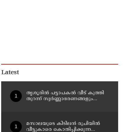
Latest
തൃശൂരിൽ പട്ടാപകൽ വീട് കുത്തി
തുറന്ന് സ്വർണ്ണാഭരണങ്ങളും
പണവും കവർന്നു
മസാലയുടെ കിടിലൻ രുചിയിൽ
വീട്ടുകാരെ കൊതിപ്പിക്കുന്ന