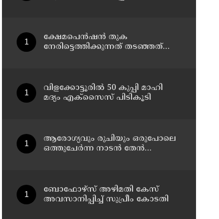
സ്പെഷ്യൽ വിഭവം
ക്ഷേമപെൻഷൻ തുക
നേരിട്ടെത്തിക്കുന്നത് തടഞ്ഞത്
അംഗീകരിക്കാൻ കഴിയില്ല;
സർക്കാരിന്റെ നടപടിയെ
വിമർശിച്ച് പ്രതിപക്ഷ നേതാവ്
പിണറായി വിജയൻ
വിളക്കോട്ടൂരിൽ 50 കുപ്പി മാഹി
മദ്യം എക്സൈസ് പിടികൂടി
ആരോഗ്യവും രുചിയും ഒരുപോലെ
ഒത്തുചേർന്ന നാടൻ തേൻ
നെല്ലിക്ക
ബോഫോഴ്സ് അഴിമതി കേസ്
അവസാനിപ്പിച്ച് സുപ്രീം കോടതി