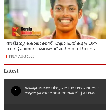
അഭിമന്യു കൊലക്കേസ്: എല്ലാ പ്രതികളും 10ന്‌
നേരിട്ട്‌ ഹാജരാകണമെന്ന്‌ കർശന നിർദേശം
FRI,7 AUG 2026
Latest
കേരള ഖരമാലിന്യ പരിപാലന പദ്ധതി ;
ആന്തൂർ നഗരസഭ സന്ദർശിച്ച് ലോക
ബാങ്ക് പ്രതിനിധികൾ