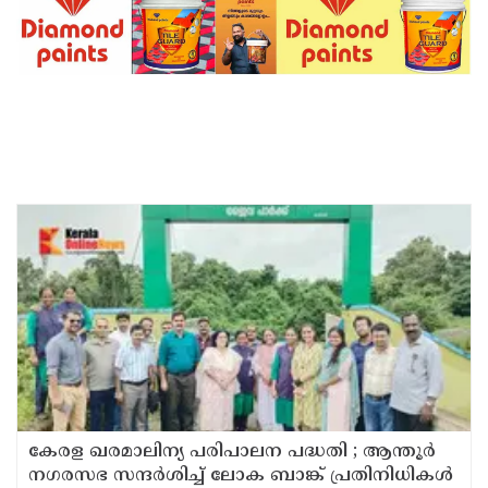
കേരള ഖരമാലിന്യ പരിപാലന പദ്ധതി ; ആന്തൂർ
നഗരസഭ സന്ദർശിച്ച് ലോക ബാങ്ക് പ്രതിനിധികൾ