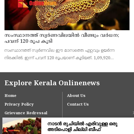
സംസ്ഥാനത്ത് സ്വര്‍ണവിലയില്‍ വീണ്ടും വര്‍ധന;
പവന് 120 രൂപ കൂടി
സംസ്ഥാനത്ത് സ്വര്‍ണവില ഈ മാസത്തെ ഏറ്റവും ഉയര്‍ന്ന
നിരക്കില്‍. ഇന്ന് പവന് 120 രൂപയാണ് കൂടിയത്. 1,09,920
രൂപയാണ് ഒരു പവന്‍ സ്വര്‍ണത്തിന്റെ വില. ഗ്രാമിന്
ആനുപാതികമായി 15 രൂപയാണ് കൂടിയത്. 13,740 രൂപയാണ്
Explore Kerala Onlinenews
Home
About Us
Privacy Policy
Contact Us
Grievance Redressal