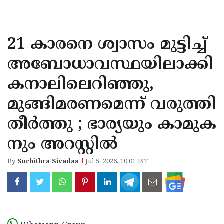
KOZHIKODE
WAYANAD
21 കാരനെ ശ്വാസം മുട്ടിച്ച്
KANNUR
അബോധാവസ്ഥയിലാക്കി
KASARAGOD
കനാലിലെറിഞ്ഞു,
മുങ്ങിമരണമെന്ന് വരുത്തി
തീര്‍ത്തു ; ഭാര്യയും കാമുക
നും അറസ്റ്റില്‍
By
Suchithra Sivadas
Jul 5, 2026, 10:01 IST