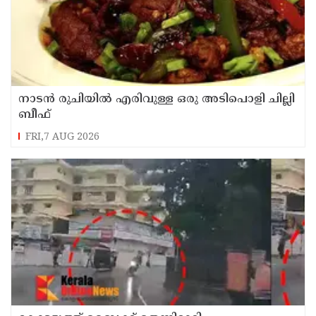
നാടൻ രുചിയിൽ എരിവുള്ള ഒരു അടിപൊളി ചില്ലി
ബീഫ്
FRI,7 AUG 2026