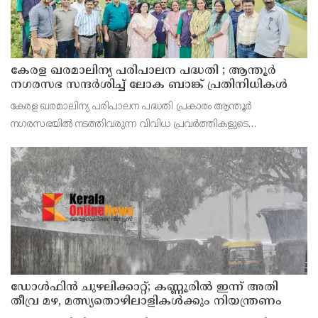
കേരള ഖരമാലിന്യ പരിപാലന പദ്ധതി ; ആന്തൂർ
നഗരസഭ സന്ദർശിച്ച് ലോക ബാങ്ക് പ്രതിനിധികൾ
കേരള ഖരമാലിന്യ പരിപാലന പദ്ധതി പ്രകാരം ആന്തൂർ
നഗരസഭയിൽ നടത്തിവരുന്ന വിവിധ പ്രവർത്തികളുടെ
പരിശോധനയ്ക്കായി ലോകബാങ്ക് ടീം എത്തി. അജൈവ മാലിന്യ
സംസ്കരണ കേന്ദ്രം, ജൈവ മാലിന്യ സംസ്കരണ കേന്ദ്രം
എന്നിവയുടെ നവീ
ഡോള്‍ഫിന്‍ ചുഴലിക്കാറ്റ്; കണ്ണൂരിൽ ഇന്ന് അതി
തീവ്ര മഴ, മത്സ്യതൊഴിലാളികൾക്കും നിയന്ത്രണം