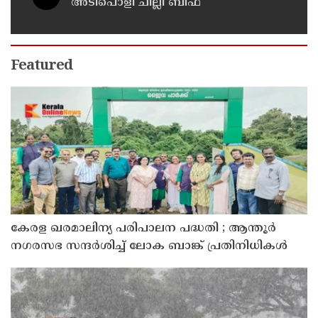
അടിപൊളി ചില്ലി ബീഫ്
Featured
കേരള ഖരമാലിന്യ പരിപാലന പദ്ധതി ; ആന്തൂർ
നഗരസഭ സന്ദർശിച്ച് ലോക ബാങ്ക് പ്രതിനിധികൾ