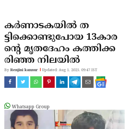
KOZHIKODE
WAYANAD
കര്‍ണാടകയില്‍ ത
KANNUR
ട്ടിക്കൊണ്ടുപോയ 13കാര
KASARAGOD
ന്‍റെ മൃതദേഹം കത്തിക്ക
രിഞ്ഞ നിലയില്‍
By
Renjini kannur
Updated: Aug 1, 2025, 09:47 IST
Whatsapp Group