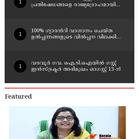
പ്രതിഷേധങ്ങളെ രാജ്യദ്രോഹമായി
കാണാനാകില്ല : ഒമർ അബ്ദുല്ല
100% ഗ്യാരൻറി വാഗ്ദാനം ചെയ്ത
ഉൽപ്പന്നങ്ങളുടെ വിൽപ്പന വിലക്കിയ
ഉത്തരവിന് സ്റ്റേ
വരവൂർ ഗവ. ഐ.ടി.ഐയിൽ ഗസ്റ്റ്
ഇൻസ്ട്രക്ടർ അഭിമുഖം ഓഗസ്റ്റ് 13-ന്
Featured