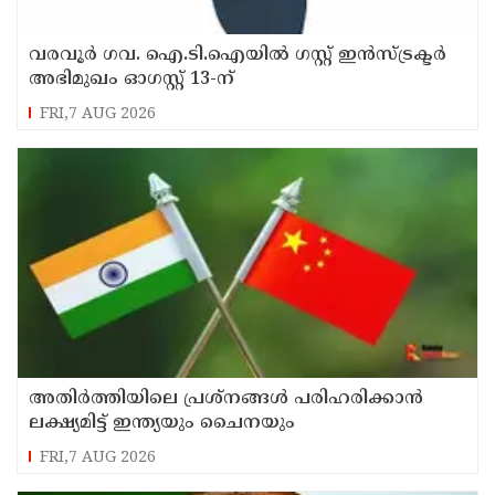
വരവൂർ ഗവ. ഐ.ടി.ഐയിൽ ഗസ്റ്റ് ഇൻസ്ട്രക്ടർ
അഭിമുഖം ഓഗസ്റ്റ് 13-ന്
FRI,7 AUG 2026
അതിർത്തിയിലെ പ്രശ്നങ്ങൾ പരിഹരിക്കാൻ
ലക്ഷ്യമിട്ട് ഇന്ത്യയും ചൈനയും
FRI,7 AUG 2026