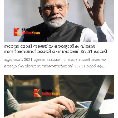
നരേന്ദ്ര മോദി നടത്തിയ ഔദ്യോഗിക വിദേശ
സന്ദർശനങ്ങൾക്കായി ചെലവായത് 557.51 കോടി
ന്യൂഡൽഹി: 2021 മുതൽ പ്രധാനമന്ത്രി നരേന്ദ്ര മോദി നടത്തിയ
ഔദ്യോഗിക വിദേശ സന്ദർശനങ്ങൾക്കായി 557.51 കോടി രൂപ
ചെലവായതായി വിദേശകാര്യ മന്ത്രാലയം. എം.പിമാരായ സഞ്ജയ്
സിംഗ്, ഡോ. വി. ശിവദാസൻ എന്നിവർ രാജ്യസഭയിൽ