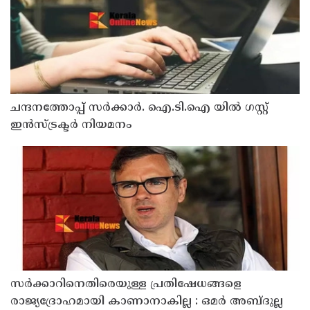
ചന്ദനത്തോപ്പ് സര്‍ക്കാര്‍. ഐ.ടി.ഐ യില്‍ ഗസ്റ്റ്
ഇന്‍സ്ട്രക്ടര്‍ നിയമനം
സർക്കാറിനെതിരെയുള്ള പ്രതിഷേധങ്ങളെ
രാജ്യദ്രോഹമായി കാണാനാകില്ല : ഒമർ അബ്ദുല്ല