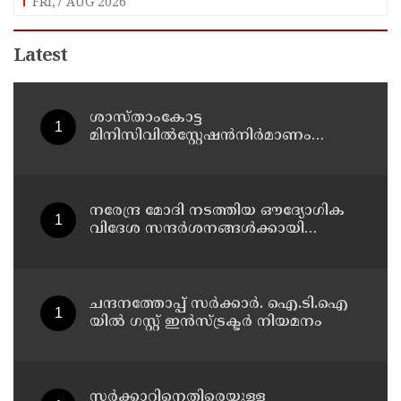
FRI,7 AUG 2026
Latest
ശാസ്താംകോട്ട
മിനിസിവില്‍സ്റ്റേഷന്‍നിര്‍മാണം
വേഗത്തിലാക്കും: കൊല്ലം ജില്ലാ
കലക്ടര്‍
നരേന്ദ്ര മോദി നടത്തിയ ഔദ്യോഗിക
വിദേശ സന്ദർശനങ്ങൾക്കായി
ചെലവായത് 557.51 കോടി
ചന്ദനത്തോപ്പ് സര്‍ക്കാര്‍. ഐ.ടി.ഐ
യില്‍ ഗസ്റ്റ് ഇന്‍സ്ട്രക്ടര്‍ നിയമനം
സർക്കാറിനെതിരെയുള്ള