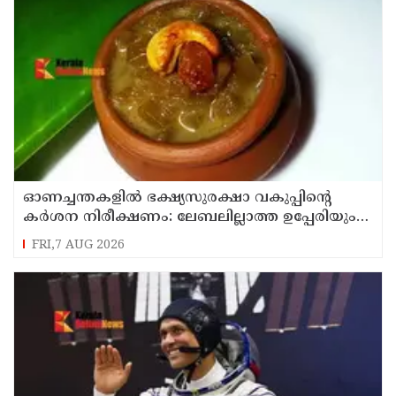
ഓണച്ചന്തകളിൽ ഭക്ഷ്യസുരക്ഷാ വകുപ്പിന്റെ
കർശന നിരീക്ഷണം: ലേബലില്ലാത്ത ഉപ്പേരിയും
സുരക്ഷിതമല്ലാത്ത പായസവും പിടികൂടും
FRI,7 AUG 2026