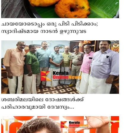
ചായയോടൊപ്പം ഒരു പിടി പിടിക്കാം;
സ്വാദിഷ്ടമായ നാടൻ ഉഴുന്നുവട
ശബരിമലയിലെ ദോഷങ്ങള്‍ക്ക്
പരിഹാരവുമായി ദേവസ്വം
ബോർഡ്;എക്സിക്യൂട്ടീവ് ഓഫീസറുടെ
നേതൃത്വത്തിൽ തളിപ്പറമ്പ് രാജരാജേശ്വര
ക്ഷേത്രത്തിലും തൃച്ചംബരം ശ്രീകൃഷ്ണ