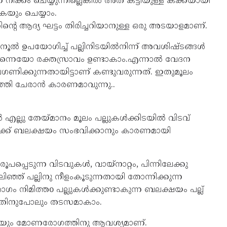
്കം ചെയ്യു​ന്നി​ല്ലെ​ങ്കിൽ അത്‌ കട്ടിയുള്ള കക്കയായി
കയും ചെയ്യാം.
 ആദ്യ ഘട്ടം തിരി​ച്ച​റി​യാ​നുള്ള ഒരു അടയാ​ള​മാ​ണ്.
രം നൂൽ ഉപയോ​ഗിച്ച് പല്ലിനി​ട​യിൽനിന്ന് അവശി​ഷ്ടങ്ങൾ
​ത​ന്നെ​യോ രക്തസ്രാവം ഉണ്ടാകാം.എന്നാൽ വേദന
ക്കുന്നതായിട്ടാണ് കണ്ടുവരുന്നത്. ഇതുമൂലം
ി ചേരാൻ കാരണമാവുന്നു..
എല്ലു തേയ്മാനം മൂലം പല്ലുകൾക്കിടയിൽ വിടവ്
ൾക്ക് ബലക്ഷയം സംഭവിക്കാനും കാരണമായി
പെ​ടുന്ന വിടവു​കൾ, വായ്‌നാ​റ്റം, പിന്നി​ലേക്കു
 പല്ലിനു നീളം​കൂ​ടു​ന്ന​താ​യി തോന്നി​ക്കുന്ന
നിമി​ത്ത​o പല്ലുകൾക്കുണ്ടാകുന്ന ബലക്ഷയം പല്ല്
​ന്ന​തി​നുപോലും തടസമാകാം.
സ​യും മോണരോഗത്തിനു ആവശ്യമാണ്.