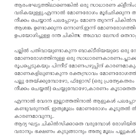
ആരംഭ​ഘ​ട്ട​ത്തി​ലാ​ണെ​ങ്കിൽ ഒരു സാധാരണ ക്‌ളീന
വരികയുള്ളു.എന്നാൽ മോണരോഗം മൂർഛിക്കുന്ന അവസ്
നീക്കം ചെയ്യാൻ പലപ്പോഴും മോണ തുറന്ന് ചികിൽസ
ആശങ്ക ഉണ്ടാക്കുന്ന ഒന്നാണ്.ഇന്ന് മോണരോഗത്ത
ഉപയോഗിച്ചുള്ള ദന്ത ചികിത്സ അഥവാ ലേസർ തെറാപ്പ
പല്ലിൽ പതിവാ​യു​ണ്ടാ​കുന്ന ബാക്‌ടീ​രി​യ​യു​ടെ 
മോണരോഗത്തിനുള്ള ഒരു സാധാ​ര​ണ​കാ​രണം.പ്ലാക്ക് നീക
രൂപപ്പെടുകയും പിന്നീട് മോണപഴുപ്പിന് കാരണമാകു
മോണ​ക​ളി​ലു​ണ്ടാ​കുന്ന രക്തസ്രാ​വം മോണരോഗത്തിന്റെ
പല്ലു തേയ്‌ക്കു​മ്പോ​ഴോ, ഫ്‌ളോസ്‌ (ഒരു പ്രത്യേ​ക​ത
നീക്കം ചെയ്യൽ) ചെയ്യു​മ്പോ​ഴോ,കാരണം കൂടാ​തെ​ത
എന്നാൽ വേദന ഇല്ലാത്തതിനാൽ ആളുകൾ പലപ്പോഴ
കണ്ടുവരുന്നത്. ഇതുമൂലം മോണരോഗം കൂടുതൽ 
കാരണമാവുന്നു..
ആദ്യ ഘട്ടം ചികിൽസിക്കാതെ വരുമ്പോൾ രോഗിയിൽ 
വരാനും ഭക്ഷണം കുടുങ്ങാനും അതു മൂലം പല്ലുക