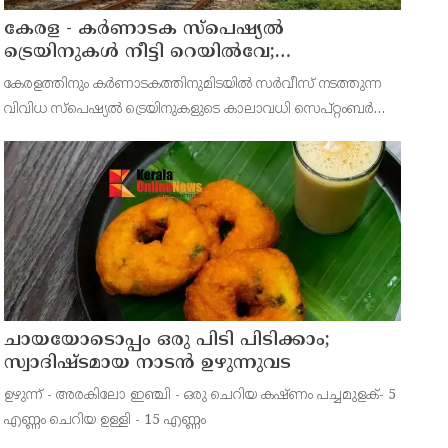
കേരള - കര്‍ണാടക സ്പെഷ്യല്‍
ട്രെയിനുകള്‍ നീട്ടി റെയില്‍വേ;
റിസര്‍വേഷൻ ആരംഭിച്ചു
കേരളത്തിനും കർണാടകത്തിനുമിടയില്‍ സർവീസ് നടത്തുന്ന
വിവിധ സ്പെഷ്യല്‍ ട്രെയിനുകളുടെ കാലാവധി സെപ്റ്റംബർ
അവസാനം വരെ നീട്ടിയതായി ദക്ഷിണ റെയില്‍വേ അറിയിച്ചു
ചായയോടൊപ്പം ഒരു പിടി പിടിക്കാം;
സ്വാദിഷ്ടമായ നാടൻ ഉഴുന്നുവട
ഉഴുന്ന് - അരകിലോ ഇഞ്ചി - ഒരു ചെറിയ കഷ്ണം പച്ചമുളക്- 5
എണ്ണം ചെറിയ ഉള്ളി - 15 എണ്ണം