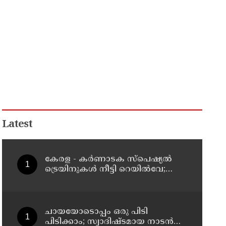
Latest
കേരള - കര്‍ണാടക സ്പെഷ്യല്‍
ട്രെയിനുകള്‍ നീട്ടി റെയില്‍വേ;
റിസര്‍വേഷൻ ആരംഭിച്ചു
ചായയോടൊപ്പം ഒരു പിടി
പിടിക്കാം; സ്വാദിഷ്ടമായ നാടൻ