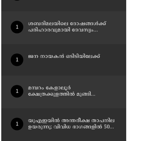
ഉഴുന്നുവട
ശബരിമലയിലെ ദോഷങ്ങള്‍ക്ക്
പരിഹാരവുമായി ദേവസ്വം
ബോർഡ്;എക്സിക്യൂട്ടീവ്
ഓഫീസറുടെ നേതൃത്വത്തിൽ
തളിപ്പറമ്പ് രാജരാജേശ്വര
ക്ഷേത്രത്തിലും തൃച്ചംബരം
ജന നായകന്‍ ഒടിടിയിലേക്ക്
ശ്രീകൃഷ്ണ
ക്ഷേത്രത്തിലും വഴിപാടുകൾ
സമർപ്പിച്ചു
മമ്പറം കേളാലൂർ
ക്ഷേത്രക്കുളത്തിൽ മുങ്ങി
മരിച്ചയാളെ തിരിച്ചറിഞ്ഞു
യുഎഇയില്‍ അന്തരീക്ഷ താപനില
ഉയരുന്നു; വിവിധ ഭാഗങ്ങളില്‍ 50
ഡിഗ്രിക്ക് മുകളില്‍ ചൂട്