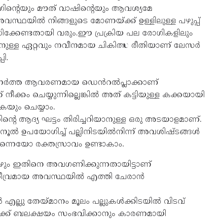
ിംഗിന്റെയും മൗത് വാഷിന്റെയും ആവശ്യമേ
ഥയിൽ നിങ്ങളു​ടെ മോണയ്‌ക്ക് ഉള്ളിലുള്ള പഴുപ്പ്
ിക്കേണ്ടതായി വരും.ഈ പ്രക്രിയ പല രോഗികളിലും
ിനുള്ള ഏറ്റവും നവീനമായ ചികിത്സ രീതിയാണ് ലേസർ
ി.
ഒരു നേർത്ത ആവരണ​മായ ഡെൻറൽപ്ലാ​ക്കാണ്‌
്കം ചെയ്യു​ന്നി​ല്ലെ​ങ്കിൽ അത്‌ കട്ടിയുള്ള കക്കയായി
കയും ചെയ്യാം.
 ആദ്യ ഘട്ടം തിരി​ച്ച​റി​യാ​നുള്ള ഒരു അടയാ​ള​മാ​ണ്.
രം നൂൽ ഉപയോ​ഗിച്ച് പല്ലിനി​ട​യിൽനിന്ന് അവശി​ഷ്ടങ്ങൾ
​ന്നെ​യോ രക്തസ്രാവം ഉണ്ടാകാം.
ും ഇതിനെ അവഗണിക്കുന്നതായിട്ടാണ്
തീവ്രമായ അവസ്ഥയിൽ എത്തി ചേരാൻ
എല്ലു തേയ്മാനം മൂലം പല്ലുകൾക്കിടയിൽ വിടവ്
ൾക്ക് ബലക്ഷയം സംഭവിക്കാനും കാരണമായി