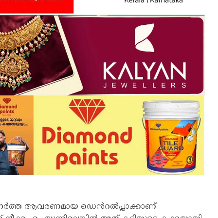
ഒരു നേർത്ത ആവരണ​മായ ഡെൻറൽപ്ലാ​ക്കാണ്‌