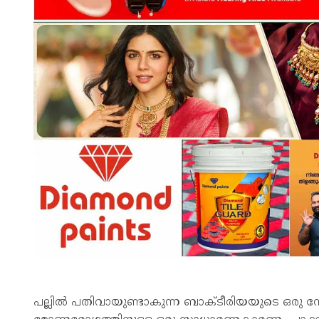
പല്ലിൽ പതിവാ​യു​ണ്ടാ​കുന്ന ബാക്‌ടീ​രി​യ​യു​ടെ 