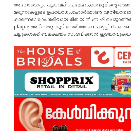
അതോടൊപ്പം പുകവലി ,പ്രമേഹം,വൈറ്റമിന്റെ അഭ
മരുന്നുകളുടെ ഉപയോഗം,ഹോർമോൺ വ്യതിയാനങ്
കാരണമാകാം.ശരിയായ രീതിയിൽ ബ്രഷ് ചെയ്യാത്തത
plaque അടിഞ്ഞു കൂടി അത് മോണ പഴുപ്പിന് കാരണമായ
പല്ലുകൾക്ക് ബലക്ഷയം സംഭവിക്കാൻ ഇടയാവുകയും 