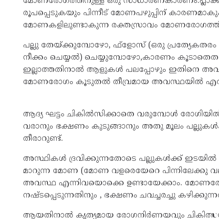
മോണരോഗത്തിനുള്ള ഒരു സാധാ​ര​ണ​കാ​രണം.പ്ലാക്ക് നീക
രൂപപ്പെടുകയും പിന്നീട് മോണപഴുപ്പിന് കാരണമാകു
മോണ​ക​ളി​ലു​ണ്ടാ​കുന്ന രക്തസ്രാ​വം മോണരോഗത്തിന്റെ
പല്ലു തേയ്‌ക്കു​മ്പോ​ഴോ, ഫ്‌ളോസ്‌ (ഒരു പ്രത്യേ​ക​ത
നീക്കം ചെയ്യൽ) ചെയ്യു​മ്പോ​ഴോ,കാരണം കൂടാ​തെ
ഇല്ലാത്തതിനാൽ ആളുകൾ പലപ്പോഴും ഇതിനെ അവഗണി
മോണരോഗം കൂടുതൽ തീവ്രമായ അവസ്ഥയിൽ എത്ത
ആദ്യ ഘട്ടം ചികിൽസിക്കാതെ വരുമ്പോൾ രോഗിയിൽ 
വരാനും ഭക്ഷണം കുടുങ്ങാനും അതു മൂലം പല്ലുക
തീരാറുണ്ട്.
അസ്ഥികൾ ദ്രവിക്കുന്നതോടെ പല്ലുകൾക്ക് ഇടയിൽ രൂപ​പ്
മാറുന്ന മോണ (മോണ വളരെ​യേറെ പിന്നി​ലേക്കു വലിഞ്ഞ്
അവസ്ഥ എന്നിവയൊക്കെ ഉണ്ടായേക്കാം. മോണ​രോ​ഗം 
നഷ്ടപ്പെ​ടു​ന്ന​തിനും , ഭക്ഷണം ചവച്ചരച്ചു കഴിക്കു
ആയതിനാൽ കൃത്യമായ രോഗ​നിർണ​യ​വും ചികി​ത്