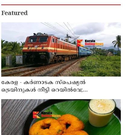
Featured
കേരള - കര്‍ണാടക സ്പെഷ്യല്‍
ട്രെയിനുകള്‍ നീട്ടി റെയില്‍വേ;
റിസര്‍വേഷൻ ആരംഭിച്ചു