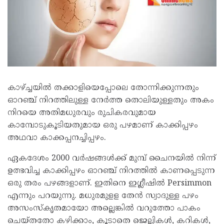
കാഴ്ച്ചയിൽ തക്കാളിയെപ്പോലെ തോന്നിക്കുന്നതും
ഓറഞ്ച് നിറത്തിലുള്ള നേർത്ത തൊലിയുള്ളതും അകം
നിറയെ അതിമധുരവും രുചികരവുമായ
കാമ്പോടുകൂടിയതുമായ ഒരു പഴമാണ് കാക്കിപ്പഴം
അഥവാ കാക്കപ്പനച്ചിപ്പഴം.
ഏകദേശം 2000 വർഷങ്ങൾക്ക് മുമ്പ് ചൈനയിൽ നിന്ന്
ഉത്ഭവിച്ച കാക്കിപ്പഴം ഓറഞ്ച് നിറത്തിൽ കാണപ്പെടുന്ന
ഒരു തരം പഴങ്ങളാണ്. ഇതിനെ ഇഗ്ലീഷിൽ Persimmon
എന്നും പറയുന്നു. മധുരമുളള തേൻ സ്വാദുള്ള പഴം
അസംസ്കൃതമായോ അല്ലെങ്കിൽ വറുത്തോ പാകം
ചെയ്തതോ കഴിക്കാം, കൂടാതെ ജെല്ലികൾ, കറികൾ,