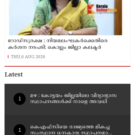
റോഡ്‌സുരക്ഷ ; നിയമലംഘകർക്കെതിരെ
കർശന നടപടി: കൊല്ലം ജില്ലാ കലക്ടർ
THU,6 AUG 2026
Latest
മഴ : കോട്ടയം ജില്ലയിലെ വിദ്യാഭ്യാസ
സ്ഥാപനങ്ങൾക്ക് നാളെ അവധി
കെഎഫ്‌സിയെ രാജ്യത്തെ മികച്ച
സംസ്ഥാന ധനകാര്യ സ്ഥാപനമാക്കും: