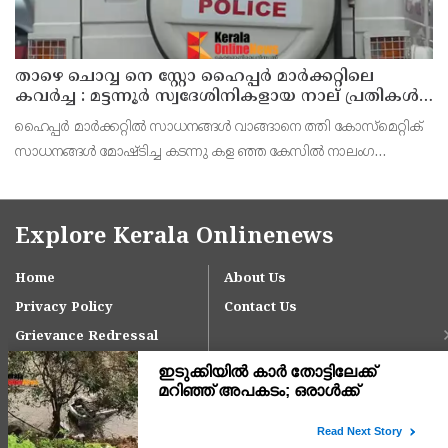
താഴെ ചൊവ്വ നെ സ്റ്റോ ഹൈപ്പർ മാർക്കറ്റിലെ
കവർച്ച : മട്ടന്നൂർ സ്വദേശിനികളായ നാല് പ്രതികൾ
പിടിയിൽ
ഹൈപ്പർ മാർക്കറ്റിൽ സാധനങ്ങൾ വാങ്ങാനെ ത്തി കോസ്മെറ്റിക്
സാധനങ്ങൾ മോഷ്ടിച്ച കടന്നു കള ഞ്ഞ കേസിൽ നാലംഗ
വനിതാസംഘത്തെ പിടികൂടി. മട്ട ന്നൂർ സ്വദേശികളും
ബന്ധുക്കളുമായ റൂബി (35),ആശ(54), ലക്ഷ്മിക്കുട്ടി (70),
Explore Kerala Onlinenews
Home
About Us
Privacy Policy
Contact Us
Grievance Redressal