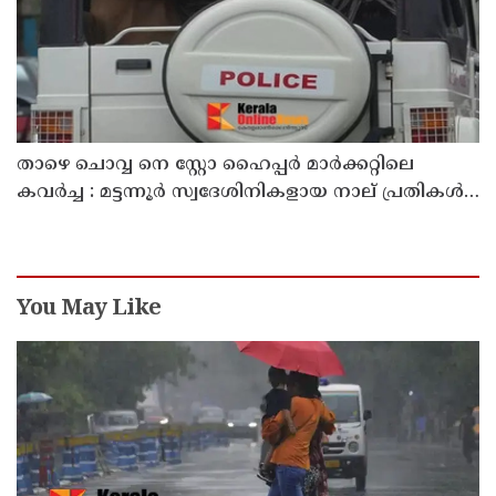
താഴെ ചൊവ്വ നെ സ്റ്റോ ഹൈപ്പർ മാർക്കറ്റിലെ
കവർച്ച : മട്ടന്നൂർ സ്വദേശിനികളായ നാല് പ്രതികൾ
പിടിയിൽ
You May Like