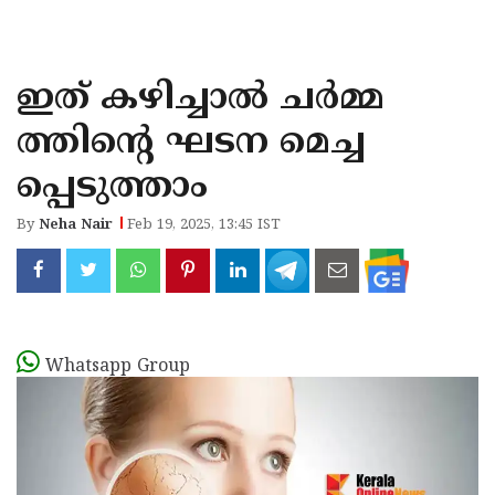
KOZHIKODE
WAYANAD
ഇത് കഴിച്ചാൽ ചർമ്മ
KANNUR
ത്തിന്റെ ഘടന മെച്ച
KASARAGOD
പ്പെടുത്താം
By
Neha Nair
Feb 19, 2025, 13:45 IST
Whatsapp Group