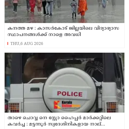
കനത്ത മഴ : കാസർകോട് ജില്ലയിലെ വിദ്യാഭ്യാസ
സ്ഥാപനങ്ങൾക്ക് നാളെ അവധി
THU,6 AUG 2026
താഴെ ചൊവ്വ നെ സ്റ്റോ ഹൈപ്പർ മാർക്കറ്റിലെ
കവർച്ച : മട്ടന്നൂർ സ്വദേശിനികളായ നാല്