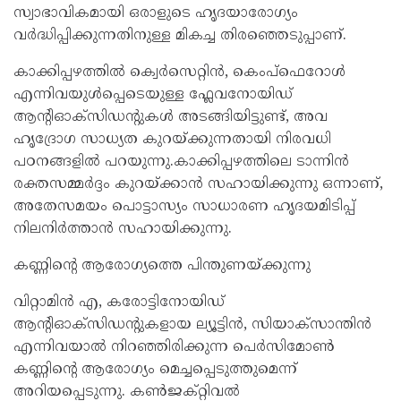
സ്വാഭാവികമായി ഒരാളുടെ ഹൃദയാരോഗ്യം
വർദ്ധിപ്പിക്കുന്നതിനുള്ള മികച്ച തിരഞ്ഞെടുപ്പാണ്.
കാക്കിപ്പഴത്തിൽ ക്വെർസെറ്റിൻ, കെംപ്ഫെറോൾ
എന്നിവയുൾപ്പെടെയുള്ള ഫ്ലേവനോയിഡ്
ആന്റിഓക്‌സിഡന്റുകൾ അടങ്ങിയിട്ടുണ്ട്, അവ
ഹൃദ്രോഗ സാധ്യത കുറയ്ക്കുന്നതായി നിരവധി
പഠനങ്ങളിൽ പറയുന്നു.കാക്കിപ്പഴത്തിലെ ടാന്നിൻ
രക്തസമ്മർദ്ദം കുറയ്ക്കാൻ സഹായിക്കുന്നു ഒന്നാണ്,
അതേസമയം പൊട്ടാസ്യം സാധാരണ ഹൃദയമിടിപ്പ്
നിലനിർത്താൻ സഹായിക്കുന്നു.
കണ്ണിന്റെ ആരോഗ്യത്തെ പിന്തുണയ്ക്കുന്നു
വിറ്റാമിൻ എ, കരോട്ടിനോയിഡ്
ആന്റിഓക്‌സിഡന്റുകളായ ല്യൂട്ടിൻ, സിയാക്സാന്തിൻ
എന്നിവയാൽ നിറഞ്ഞിരിക്കുന്ന പെർസിമോൺ
കണ്ണിന്റെ ആരോഗ്യം മെച്ചപ്പെടുത്തുമെന്ന്
അറിയപ്പെടുന്നു. കൺജക്റ്റിവൽ