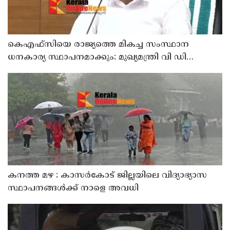
കെഎഫ്‌സിയെ രാജ്യത്തെ മികച്ച സംസ്ഥാന
ധനകാര്യ സ്ഥാപനമാക്കും: മുഖ്യമന്ത്രി വി ഡി
സതീശൻ
കനത്ത മഴ : കാസർകോട് ജില്ലയിലെ വിദ്യാഭ്യാസ
സ്ഥാപനങ്ങൾക്ക് നാളെ അവധി