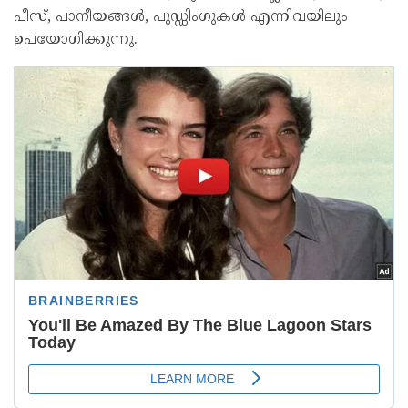
പീസ്, പാനീയങ്ങൾ, പുഡ്ഡിംഗുകൾ എന്നിവയിലും
ഉപയോഗിക്കുന്നു.