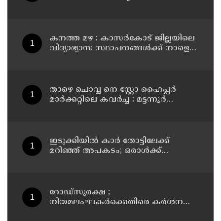
മുഖ്യമന്ത്രി വി ഡി സതീശൻ
കനത്ത മഴ : കാസർകോട് ജില്ലയിലെ
വിദ്യാഭ്യാസ സ്ഥാപനങ്ങൾക്ക് നാളെ
അവധി
താഴെ ചൊവ്വ നെ സ്റ്റോ ഹൈപ്പർ
മാർക്കറ്റിലെ കവർച്ച : മട്ടന്നൂർ
സ്വദേശിനികളായ നാല് പ്രതികൾ
പിടിയിൽ
ഇടുക്കിയിൽ കാർ തോട്ടിലേക്ക്
മറിഞ്ഞ് അപകടം; ഒരാൾക്ക്
ദാരുണാന്ത്യം
റോഡ്‌സുരക്ഷ ;
നിയമലംഘകർക്കെതിരെ കർശന
നടപടി: കൊല്ലം ജില്ലാ കലക്ടർ