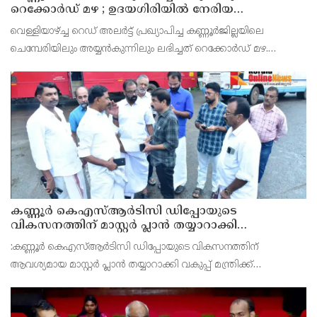
റെക്കോർഡ് മഴ ; ഉദയഗിരിയിൽ നേരിയ
ഉരുൾപൊട്ടൽ; 13 പേരെ ക്യാമ്പിലേക്ക് മാറ്റി
വെള്ളിയാഴ്ച്ച റെഡ് അലർട്ട് പ്രഖ്യാപിച്ച കണ്ണൂർജില്ലയിലെ
ചെമ്പേരിയിലും അയ്യൻകുന്നിലും ലഭിച്ചത് റെക്കോർഡ് മഴ.
രാവിലെ 8.30 മുതലുള്ള ഏഴ് മണിക്കൂറിൽ ചെമ്പേരിയിൽ ലഭിച്ച 96
മില്ലിമീറ്റർ മഴ ആ സമയം സംസ്ഥാനത്ത
കണ്ണൂർ കെഎസ്ആർടിസി ഡിപ്പോയുടെ
വികസനത്തിന് മാസ്റ്റർ പ്ലാൻ തയ്യാറാക്കി
സമർപ്പിക്കും : ടി ഒ മോഹനൻ എം എൽ എ
:കണ്ണൂർ കെഎസ്ആർടിസി ഡിപ്പോയുടെ വികസനത്തിന്
ആവശ്യമായ മാസ്റ്റർ പ്ലാൻ തയ്യാറാക്കി വകുപ്പ് മന്ത്രിക്ക്
സമർപ്പിക്കുമെന്ന് അഡ്വ.ടി ഒ മോഹനൻ എംഎൽഎ അറിയിച്ചു.
ഡിപ്പോയ്ക്ക് നാല് ഏക്കറിൽ അധികം വരുന്ന സ്ഥലമുണ്ട്