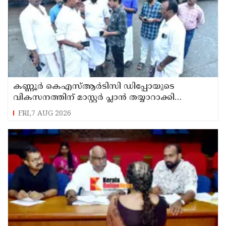
കണ്ണൂർ കെഎസ്ആർടിസി ഡിപ്പോയുടെ
വികസനത്തിന് മാസ്റ്റർ പ്ലാൻ തയ്യാറാക്കി
സമർപ്പിക്കും : ടി ഒ മോഹനൻ എം എൽ എ
FRI,7 AUG 2026