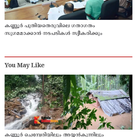
കണ്ണൂർ പുതിയതെരുവിലെ ഗതാഗതം
സുഗമമാക്കാന്‍ നടപടികള്‍ സ്വീകരിക്കും
You May Like
കണ്ണൂർ ചെമ്പേരിയിലും അയ്യൻകുന്നിലും