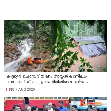
കണ്ണൂർ ചെമ്പേരിയിലും അയ്യൻകുന്നിലും
റെക്കോർഡ് മഴ ; ഉദയഗിരിയിൽ നേരിയ
ഉരുൾപൊട്ടൽ; 13 പേരെ ക്യാമ്പിലേക്ക് മാറ്റി
FRI,7 AUG 2026