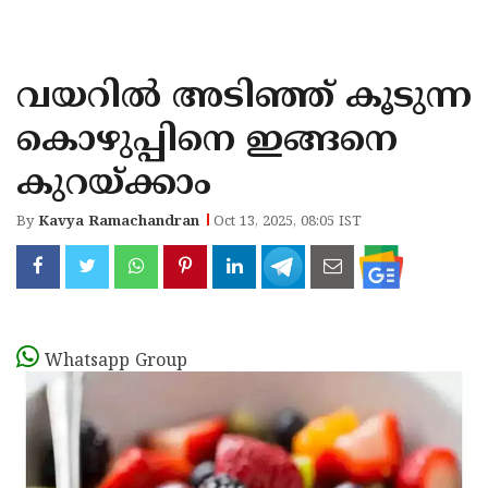
KOZHIKODE
WAYANAD
വയറിൽ അടിഞ്ഞ് കൂടുന്ന
KANNUR
കൊഴുപ്പിനെ ഇങ്ങനെ
KASARAGOD
കുറയ്ക്കാം
By
Kavya Ramachandran
Oct 13, 2025, 08:05 IST
Whatsapp Group