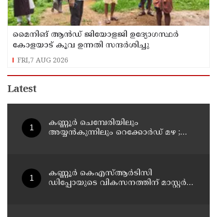
മൈനിങ് ആൻഡ്​ ജിയോളജി ഉദ്യോഗസ്ഥർ
കോളയാട് കൂവ ഉന്നതി സന്ദർശിച്ചു
FRI,7 AUG 2026
Latest
കണ്ണൂർ ചെമ്പേരിയിലും
അയ്യൻകുന്നിലും റെക്കോർഡ് മഴ ;
ഉദയഗിരിയിൽ നേരിയ ഉരുൾപൊട്ടൽ;
13 പേരെ ക്യാമ്പിലേക്ക് മാറ്റി
കണ്ണൂർ കെഎസ്ആർടിസി
ഡിപ്പോയുടെ വികസനത്തിന് മാസ്റ്റർ
പ്ലാൻ തയ്യാറാക്കി സമർപ്പിക്കും : ടി ഒ
മോഹനൻ എം എൽ എ