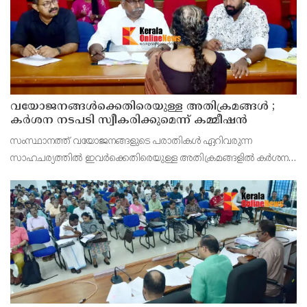
വയോജനങ്ങൾക്കെതിരെയുള്ള അതിക്രമങ്ങൾ ;
കർശന നടപടി സ്വീകരിക്കുമെന്ന് കമ്മീഷൻ
സംസ്ഥാനത്ത് വയോജനങ്ങളുടെ പരാതികൾ ഏറിവരുന്ന
സാഹചര്യത്തിൽ ഇവർക്കെതിരെയുള്ള അതിക്രമങ്ങളിൽ കർശന
നടപടി സ്വീകരിക്കുമെന്ന് വയോജന കമ്മീഷൻ ചെയർമാൻ അഡ്വ.
കെ. സോമപ്രസാദ്.