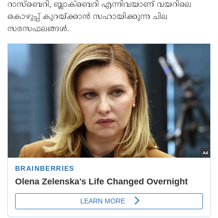
റാസ്ബെറി, ബ്ലാക്ബെറി എന്നിവയാണ് വയറിലെ
കൊഴുപ്പ് കുറയ്ക്കാൻ സഹായിക്കുന്ന ചില
സരസഫലങ്ങൾ.