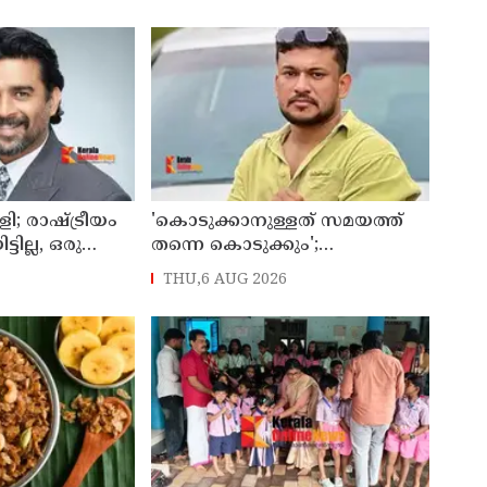
തിരിച്ചറിയുമെന്ന് എംഎൻ
കാരശ്ശേരി
; രാഷ്ട്രീയം
'കൊടുക്കാനുള്ളത് സമയത്ത്
്ടില്ല, ഒരു
തന്നെ കൊടുക്കും';
ത്വത്തിന്
പൊലീസിനെതിരെ ഭീഷണി;
THU,6 AUG 2026
ന്ന് ആര്‍ മാധവന്‍
അർജുൻ ആയങ്കിക്കെതിരെ
കേസെടുത്തു