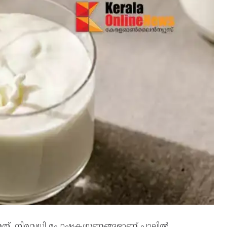
ത്. നിരവധി പോഷക​ഗുണങ്ങളാണ് പാലിൽ