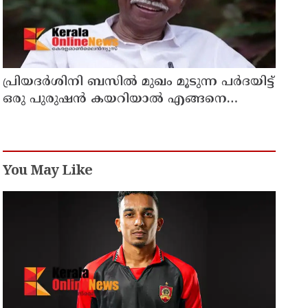
പ്രിയദർശിനി ബസിൽ മുഖം മൂടുന്ന പർദയിട്ട്
ഒരു പുരുഷൻ കയറിയാൽ എങ്ങനെ
തിരിച്ചറിയുമെന്ന് എംഎൻ കാരശ്ശേരി
You May Like