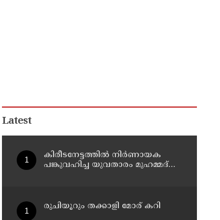
Latest
കിരീടനേട്ടത്തില്‍ നിര്‍ണായക
പങ്കുവഹിച്ച യുവതാരം മുഹമ്മദ്
സിനാനെ തിരികെയെത്തിച്ച്
കണ്ണൂര്‍ വാരിയേഴ്സ് എഫ്സി
രുചിയൂറും തക്കാളി മോര് കറി