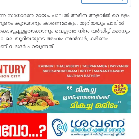
െടുന്ന സാധാരണ മായം. പാലിൽ അമിത അളവിൽ വെള്ളം
ോഷക​ഗുണം കുറയാനും കാരണമാകും. യൂറിയയും പാലിൽ
ുപ്പുളളതാക്കാനും വെളുത്ത നിറം വർദ്ധിപ്പിക്കാനും
. പാലിലെ യൂറിയയുടെ അംശം അൾസർ, ക്ഷീണം
വിദ​ഗ്ദ‍ർ പറയുന്നത്.