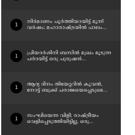
നിർമാണം പൂർത്തിയായിട്ട് മൂന്ന്
വർഷം; മഹാരാഷ്ട്രയിൽ പാലം
തകർന്നുവീണു
പ്രിയദർശിനി ബസിൽ മുഖം മൂടുന്ന
പർദയിട്ട് ഒരു പുരുഷൻ
കയറിയാൽ എങ്ങനെ
തിരിച്ചറിയുമെന്ന് എംഎൻ
കാരശ്ശേരി
ആദ്യ ദിനം തിയേറ്ററില്‍ കൂവല്‍,
നോട്ട് ബുക്ക് പരാജയെപ്പെടുമെന്ന്
ഉറപ്പിച്ചിരുന്നു; സഞ്ജയ്
സംഘിയെന്ന വിളി; രാഷ്ട്രീയം
വെളിപ്പെടുത്തിയിട്ടില്ല, ഒരു
പാര്‍ട്ടിയും അംഗത്വത്തിന്
സമീപിച്ചിട്ടില്ലെന്ന് ആര്‍ മാധവന്‍