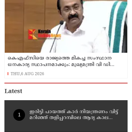
കെഎഫ്‌സിയെ രാജ്യത്തെ മികച്ച സംസ്ഥാന
ധനകാര്യ സ്ഥാപനമാക്കും: മുഖ്യമന്ത്രി വി ഡി
സതീശൻ
THU,6 AUG 2026
Latest
ഇരിട്ടി പായത്ത് കാർ നിയന്ത്രണം വിട്ട്
മറിഞ്ഞ് തളിപ്പറമ്പിലെ ആദ്യ കാല
കോണ്‍ഗ്രസ് നേതാവ് മരിച്ചു