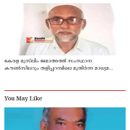
രാജേഷിൻ്റെ ഭൗതിക ശരീരത്തോട് അനാദരവ്
കാണിച്ചതായി ആരോപണം
കേരള മുസ്‌ലിം ജമാഅത്ത് സംസ്ഥാന
കൗൺസിലറും തളിപ്പറമ്പിലെ മുതിർന്ന മാധ്യമ
പ്രവർത്തകനുമായ ബി എ അലി മൊഗ്രാൽ
നിര്യാതനായി
You May Like