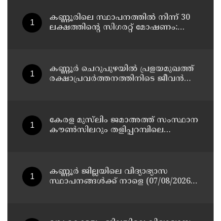
കണ്ണൂരിലെ സ്ഥാപനത്തിൽ നിന്ന് 30
ലക്ഷത്തിന്റെ സിഗരറ്റ് മോഷണം:
തമിഴ്‌നാട് സ്വദേശിയായ
സെയിൽസ്മാൻ തെങ്കാശിയിൽ
പിടിയിൽ
കണ്ണൂർ ചെറുപുഴയിൽ പ്രളയമുഖത്ത്
രക്ഷാപ്രവർത്തനത്തിനിടെ ജീവൻ
നഷ്ടപ്പെട്ട ആർ. രാജേഷിൻ്റെ ഭൗതിക
ശരീരത്തോട് അനാദരവ്
കാണിച്ചതായി ആരോപണം
കേരള മുസ്‌ലിം ജമാഅത്ത് സംസ്ഥാന
കൗൺസിലറും തളിപ്പറമ്പിലെ
മുതിർന്ന മാധ്യമ പ്രവർത്തകനുമായ
ബി എ അലി മൊഗ്രാൽ നിര്യാതനായി
കണ്ണൂർ ജില്ലയിലെ വിദ്യാഭ്യാസ
സ്ഥാപനങ്ങള്‍ക്ക് നാളെ (07/08/2026),
അവധി