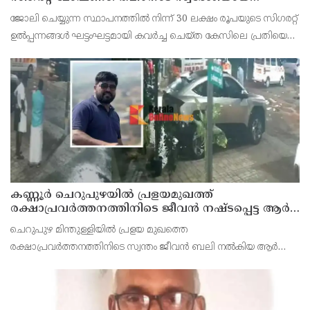
സെയിൽസ്മാൻ തെങ്കാശിയിൽ പിടിയിൽ
ജോലി ചെയ്യുന്ന സ്ഥാപനത്തിൽ നിന്ന് 30 ലക്ഷം രൂപയുടെ സിഗരറ്റ്
ഉൽപ്പന്നങ്ങൾ ഘട്ടംഘട്ടമായി കവർച്ച ചെയ്ത കേസിലെ പ്രതിയെ
കണ്ണൂർ ടൗൺ പോലീസ് അറസ്റ്റ് ചെയ്തു. തമിഴ്‌നാട് വിരുതുനഗർ
സ്വദേശിയായ വേൽമുരുകൻ (40) ആണ
കണ്ണൂർ ചെറുപുഴയിൽ പ്രളയമുഖത്ത്
രക്ഷാപ്രവർത്തനത്തിനിടെ ജീവൻ നഷ്ടപ്പെട്ട ആർ.
രാജേഷിൻ്റെ ഭൗതിക ശരീരത്തോട് അനാദരവ്
ചെറുപുഴ മിന്തുള്ളിയിൽ പ്രളയ മുഖത്തെ
കാണിച്ചതായി ആരോപണം
രക്ഷാപ്രവർത്തനത്തിനിടെ സ്വന്തം ജീവൻ ബലി നൽകിയ ആർ
രാജേഷിനോട് അനാദരവ് കാണിച്ചതായി ആരോപണം. രാജേഷിന്റെ
മൃതദേഹം തിരുവനന്തപുരത്തെ