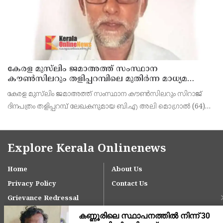
കേരള മുസ്‌ലിം ജമാഅത്ത് സംസ്ഥാന
കൗൺസിലറും തളിപ്പറമ്പിലെ മുതിർന്ന മാധ്യമ
പ്രവർത്തകനുമായ ബി എ അലി മൊഗ്രാൽ
കേരള മുസ്‌ലിം ജമാഅത്ത് സംസ്ഥാന കൗൺസിലറും സിറാജ്
നിര്യാതനായി
ദിനപത്രം തളിപ്പറമ്പ് ലേഖകനുമായ ബി.എ അലി മൊഗ്രാൽ (64)
അന്തരിച്ചു. തളിപ്പറമ്പ് പ്രസ്‌ ഫോറം പ്രസിഡൻ്റ്, കേരള മുസ്‌ലിം
ജമാഅത്ത് ജില്ലാ സെക്രട്ടറി, എസ്.വൈ.എ
Explore Kerala Onlinenews
Home
About Us
Privacy Policy
Contact Us
Grievance Redressal