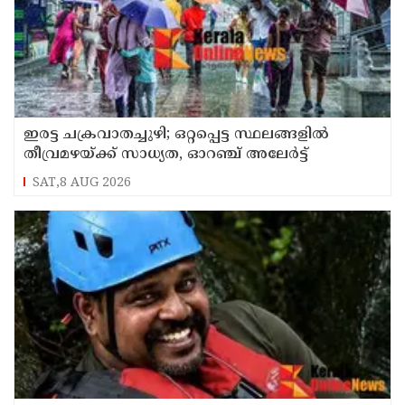
ഇരട്ട ചക്രവാതച്ചുഴി; ഒറ്റപ്പെട്ട സ്ഥലങ്ങളില്‍
തീവ്രമഴയ്ക്ക് സാധ്യത, ഓറഞ്ച് അലേർട്ട്
SAT,8 AUG 2026