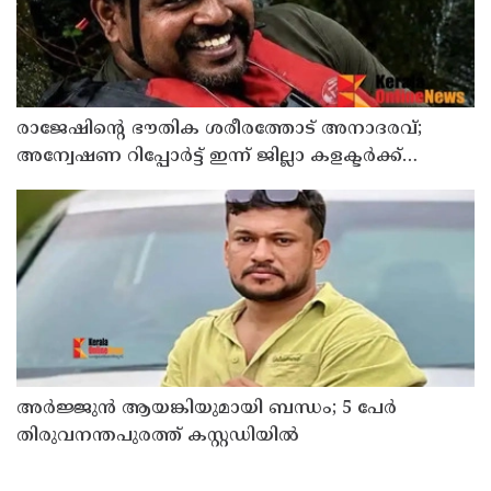
രാജേഷിന്റെ ഭൗതിക ശരീരത്തോട് അനാദരവ്;
അന്വേഷണ റിപ്പോര്‍ട്ട് ഇന്ന് ജില്ലാ കളക്ടര്‍ക്ക്
കൈമാറും
അർജ്ജുൻ ആയങ്കിയുമായി ബന്ധം; 5 പേർ
തിരുവനന്തപുരത്ത് കസ്റ്റഡിയിൽ