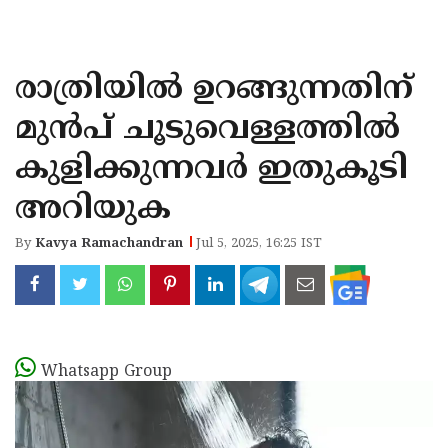
KOZHIKODE
WAYANAD
രാത്രിയില്‍ ഉറങ്ങുന്നതിന്
KANNUR
മുന്‍പ് ചൂടുവെള്ളത്തില്‍
KASARAGOD
കുളിക്കുന്നവര്‍ ഇതുകൂടി
അറിയുക
By
Kavya Ramachandran
Jul 5, 2025, 16:25 IST
Whatsapp Group