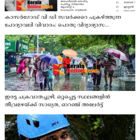
കാസർഗോഡ് വി ഡി സവർക്കറെ പുകഴ്ത്തുന്ന
ചോദ്യാവലി വിവാദം: പൊതു വിദ്യാഭ്യാസ
ഡയറക്ടറോട് റിപ്പോർട്ട് തേടി വിദ്യാഭ്യാസ മന്ത്രി
ഇരട്ട ചക്രവാതച്ചുഴി; ഒറ്റപ്പെട്ട സ്ഥലങ്ങളില്‍
തീവ്രമഴയ്ക്ക് സാധ്യത, ഓറഞ്ച് അലേർട്ട്