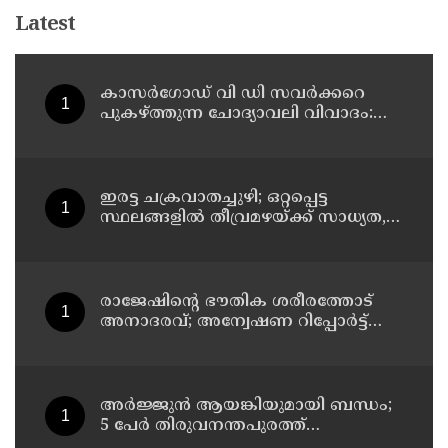
Latest
കാസർഗോഡ് വി ഡി സവർക്കറെ
പുകഴ്ത്തുന്ന ചോദ്യാവലി വിവാദം:
പൊതു വിദ്യാഭ്യാസ ഡയറക്ടറോട്
റിപ്പോർട്ട് തേടി വിദ്യാഭ്യാസ മന്ത്രി
ഇരട്ട ചക്രവാതച്ചുഴി; ഒറ്റപ്പെട്ട
സ്ഥലങ്ങളില്‍ തീവ്രമഴയ്ക്ക് സാധ്യത,
ഓറഞ്ച് അലേർട്ട്
രാജേഷിന്റെ ഭൗതിക ശരീരത്തോട്
അനാദരവ്; അന്വേഷണ റിപ്പോര്‍ട്ട്
ഇന്ന് ജില്ലാ കളക്ടര്‍ക്ക് കൈമാറും
അർജ്ജുൻ ആയങ്കിയുമായി ബന്ധം;
5 പേർ തിരുവനന്തപുരത്ത്
കസ്റ്റഡിയിൽ