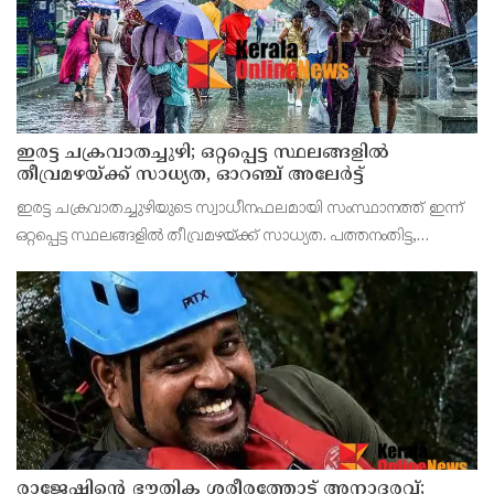
ഇരട്ട ചക്രവാതച്ചുഴി; ഒറ്റപ്പെട്ട സ്ഥലങ്ങളില്‍
തീവ്രമഴയ്ക്ക് സാധ്യത, ഓറഞ്ച് അലേർട്ട്
ഇരട്ട ചക്രവാതച്ചുഴിയുടെ സ്വാധീനഫലമായി സംസ്ഥാനത്ത് ഇന്ന്
ഒറ്റപ്പെട്ട സ്ഥലങ്ങളില്‍ തീവ്രമഴയ്ക്ക് സാധ്യത. പത്തനംതിട്ട,
ആലപ്പുഴ, കോട്ടയം, കോഴിക്കോട്, വയനാട്, കണ്ണൂര്‍, കാസര്‍കോട്
ജില്ലകളിലാണ് ഇന്ന് തീവ്ര
രാജേഷിന്റെ ഭൗതിക ശരീരത്തോട് അനാദരവ്;