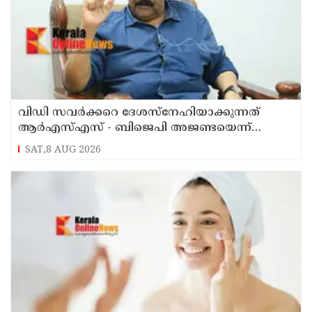
വിഡി സവര്‍ക്കറെ ദേശസ്‌നേഹിയാക്കുന്നത്
ആര്‍എസ്എസ് - ബിജെപി അജണ്ടയെന്ന്
മുതിര്‍ന്ന മുസ്ലീം ലീഗ് നേതാവ് എംകെ മുനീര്‍
SAT,8 AUG 2026