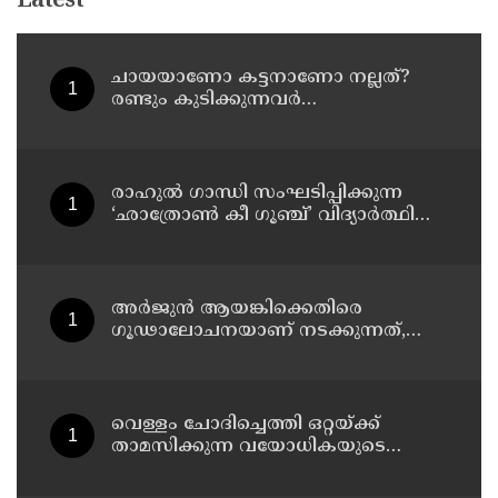
Latest
ചായയാണോ കട്ടനാണോ നല്ലത്?
രണ്ടും കുടിക്കുന്നവർ
അറിഞ്ഞിരിക്കേണ്ട കാര്യങ്ങൾ
രാഹുൽ ഗാന്ധി സംഘടിപ്പിക്കുന്ന
‘ഛാത്രോൺ കീ ഗൂഞ്ച്’ വിദ്യാർത്ഥി
സംവാദ പരിപാടിക്കെതിരെ
രൂക്ഷവിമർശനവുമായി ബിജെപി
അർജുൻ ആയങ്കിക്കെതിരെ
ഗൂഢാലോചനയാണ് നടക്കുന്നത്,
തനിക്ക് അയാളോട് വല്ലാത്ത
സ്നേഹം തോന്നുന്നു ;
സംവിധായകൻ സനൽകുമാർ
ശശിധരൻ
വെള്ളം ചോദിച്ചെത്തി ഒറ്റയ്ക്ക്
താമസിക്കുന്ന വയോധികയുടെ
സ്വർണ്ണമാല പൊട്ടിച്ചു ; പ്രതി പിടിയിൽ