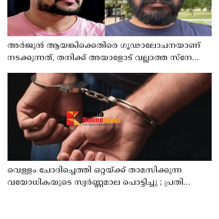
അർജുൻ ആയങ്കിക്കെതിരെ ഗൂഢാലോചനയാണ്
നടക്കുന്നത്, തനിക്ക് അയാളോട് വല്ലാത്ത സ്നേഹം
തോന്നുന്നു ; സംവിധായകൻ സനൽകുമാർ
ശശിധരൻ
വെള്ളം ചോദിച്ചെത്തി ഒറ്റയ്ക്ക് താമസിക്കുന്ന
വയോധികയുടെ സ്വർണ്ണമാല പൊട്ടിച്ചു ; പ്രതി
പിടിയിൽ