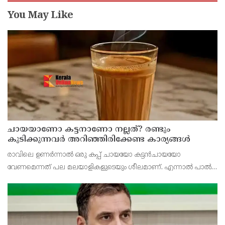
You May Like
ചായയാണോ കട്ടനാണോ നല്ലത്? രണ്ടും
കുടിക്കുന്നവർ അറിഞ്ഞിരിക്കേണ്ട കാര്യങ്ങൾ
രാവിലെ ഉണർന്നാൽ ഒരു കപ്പ് ചായയോ കട്ടൻചായയോ
വേണമെന്നത് പല മലയാളികളുടെയും ശീലമാണ്. എന്നാൽ പാൽ
ചേർത്ത ചായയാണോ പാൽ ചേർക്കാത്ത കട്ടൻചായയാണോ
ആരോഗ്യത്തിന് കൂടുതൽ നല്ലത് എന്ന ചോദ്യം പലർക്കുമുണ്ട്.
രണ്ടിലും ച