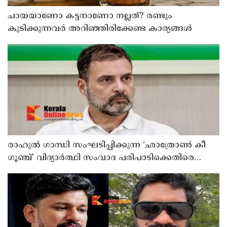
ചായയാണോ കട്ടനാണോ നല്ലത്? രണ്ടും
കുടിക്കുന്നവർ അറിഞ്ഞിരിക്കേണ്ട കാര്യങ്ങൾ
രാഹുൽ ഗാന്ധി സംഘടിപ്പിക്കുന്ന ‘ഛാത്രോൺ കീ
ഗൂഞ്ച്’ വിദ്യാർത്ഥി സംവാദ പരിപാടിക്കെതിരെ
രൂക്ഷവിമർശനവുമായി ബിജെപി