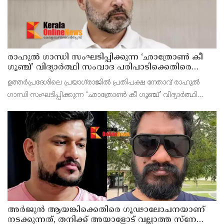
രാഹുൽ ഗാന്ധി സംഘടിപ്പിക്കുന്ന ‘ഛാത്രോൺ കീ
ഗൂഞ്ച്’ വിദ്യാർത്ഥി സംവാദ പരിപാടിക്കെതിരെ
രൂക്ഷവിമർശനവുമായി ബിജെപി
ഉത്തർപ്രദേശിലെ പ്രയാഗ്‌രാജിൽ പ്രതിപക്ഷ നേതാവ് രാഹുൽ
ഗാന്ധി സംഘടിപ്പിക്കുന്ന ‘ഛാത്രോൺ കീ ഗൂഞ്ച്’ വിദ്യാർത്ഥി
സംവാദ പരിപാടിക്കെതിരെ രൂക്ഷവിമർശനവുമായി ബിജെപി
രംഗത്തെത്തി.
അർജുൻ ആയങ്കിക്കെതിരെ ഗൂഢാലോചനയാണ്
നടക്കുന്നത്, തനിക്ക് അയാളോട് വല്ലാത്ത സ്നേഹം