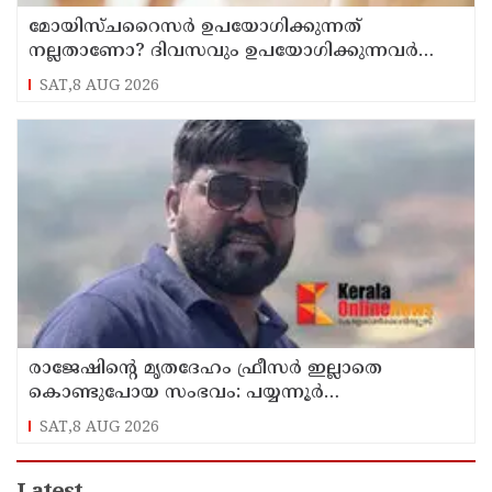
മോയിസ്ചറൈസർ ഉപയോഗിക്കുന്നത്
നല്ലതാണോ? ദിവസവും ഉപയോഗിക്കുന്നവർ
ഇക്കാര്യങ്ങൾ അറിയണം
SAT,8 AUG 2026
രാജേഷിന്റെ മൃതദേഹം ഫ്രീസർ ഇല്ലാതെ
കൊണ്ടുപോയ സംഭവം: പയ്യന്നൂർ
തഹസിൽദാറിനെ സസ്പെൻഡ് ചെയ്യാൻ
SAT,8 AUG 2026
നിർദ്ദേശം