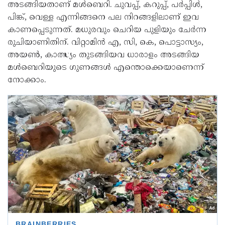
അടങ്ങിയതാണ് മൾബെറി. ചുവപ്പ്, കറുപ്പ്, പർപ്പിൾ,
പിങ്ക്, വെള്ള എന്നിങ്ങനെ പല നിറങ്ങളിലാണ് ഇവ
കാണപ്പെടുന്നത്. മധുരവും ചെറിയ പുളിയും ചേർന്ന
രുചിയാണിതിന്. വിറ്റാമിൻ എ, സി, കെ, പൊട്ടാസ്യം,
അയൺ‌, കാത്സ്യം തുടങ്ങിയവ ധാരാളം അടങ്ങിയ
മൾബെറിയുടെ ഗുണങ്ങൾ എന്തൊക്കെയാണെന്ന്
നോക്കാം.