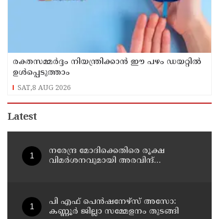
രക്തസമ്മർദ്ദം നിയന്ത്രിക്കാൻ ഈ പഴം ഡയറ്റിൽ
ഉൾപ്പെടുത്താം
SAT,8 AUG 2026
Latest
നരേന്ദ്ര മോദിക്കെതിരെ രൂക്ഷ
വിമർശനവുമായി അരവിന്ദ്
കെജ്‌രിവാൾ
പി എഫ് പെൻഷനേഴ്സ് അസോ:
കണ്ണൂർ ജില്ലാ സമ്മേളനം തുടങ്ങി