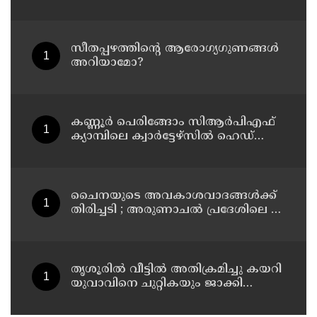
സീതപ്പഴത്തിന്റെ ആരോഗ്യഗുണങ്ങൾ
അറിയാമോ?
കണ്ണൂര്‍ പെരിങ്ങോം സിആര്‍പിഎഫ്
ക്യാമ്പിലെ ക്വാര്‍ട്ടേഴ്സില്‍ ഹെഡ്
കോണ്‍സ്റ്റബിളിനെ മരിച്ച നിലയില്‍
കണ്ടെത്തി
ചൈനയുടെ അവകാശവാദങ്ങൾക്ക്
തിരിച്ചടി ; അരുണാചൽ പ്രദേശിലെ 27
സ്ഥലങ്ങൾക്ക് ഔദ്യോഗിക പേരുകൾ
നൽകി ഇന്ത്യ
തൃശൂരിൽ വീട്ടിൽ അതിക്രമിച്ചു കയറി
യുവാവിനെ ചുറ്റികയും ജാക്കി
ലിവറും ഉപയോഗിച്ച് തലക്കടിച്ച്
കൊലപ്പെടുത്താൻ ശ്രമിച്ച കേസ് :