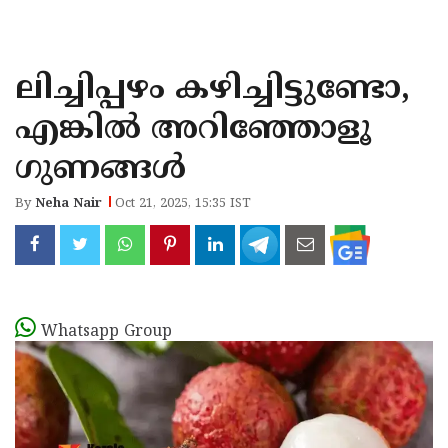
KOZHIKODE
WAYANAD
ലിച്ചിപ്പഴം കഴിച്ചിട്ടുണ്ടോ,
KANNUR
എങ്കിൽ അറിഞ്ഞോളൂ
KASARAGOD
ഗുണങ്ങൾ
By
Neha Nair
Oct 21, 2025, 15:35 IST
Whatsapp Group