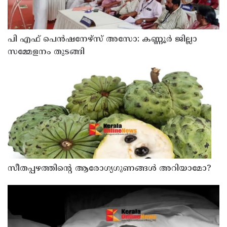
പി എഫ് പെൻഷനേഴ്സ് അസോ: കണ്ണൂർ ജില്ലാ
സമ്മേളനം തുടങ്ങി
സീതപ്പഴത്തിന്റെ ആരോഗ്യഗുണങ്ങൾ അറിയാമോ?