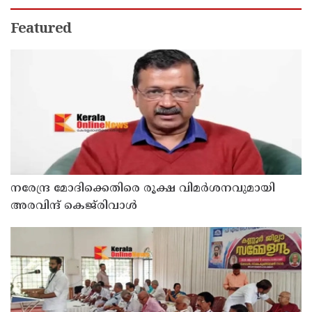
രണ്ടു പേർ പിടിയിൽ
Featured
നരേന്ദ്ര മോദിക്കെതിരെ രൂക്ഷ വിമർശനവുമായി
അരവിന്ദ് കെജ്‌രിവാൾ