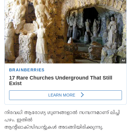
നിരവധി ആരോഗ്യ ഗുണങ്ങളാൽ സമ്പന്നമാണ് ലിച്ചി
പഴം. ഇതിൽ
ആന്റിഓക്‌സിഡന്റുകൾ അടങ്ങിയിരിക്കുന്നു.