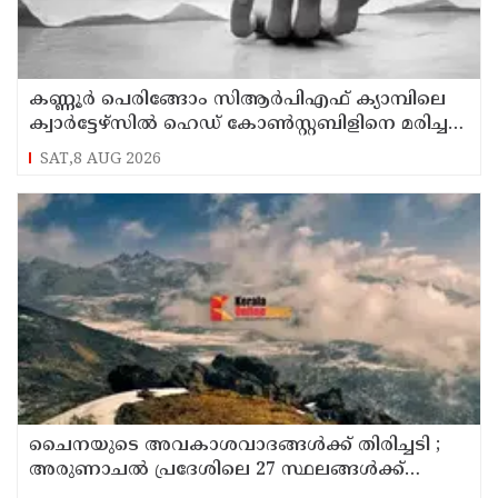
കണ്ണൂര്‍ പെരിങ്ങോം സിആര്‍പിഎഫ് ക്യാമ്പിലെ
ക്വാര്‍ട്ടേഴ്സില്‍ ഹെഡ് കോണ്‍സ്റ്റബിളിനെ മരിച്ച
നിലയില്‍ കണ്ടെത്തി
SAT,8 AUG 2026
ചൈനയുടെ അവകാശവാദങ്ങൾക്ക് തിരിച്ചടി ;
അരുണാചൽ പ്രദേശിലെ 27 സ്ഥലങ്ങൾക്ക്
ഔദ്യോഗിക പേരുകൾ നൽകി ഇന്ത്യ