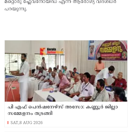
മറ്റൊരു ഫ്ലേവനോയിഡ് എന്ന് ആരോഗ്യ വിദഗ്ദ്ധർ
പറയുന്നു.
പി എഫ് പെൻഷനേഴ്സ് അസോ: കണ്ണൂർ ജില്ലാ
സമ്മേളനം തുടങ്ങി
SAT,8 AUG 2026